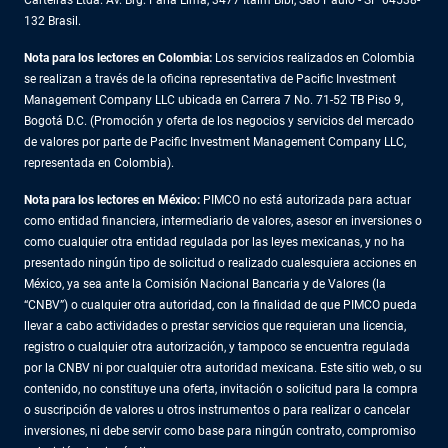
Carteiras Ltda. Av. Brg. Faria Lima, 3477 Itaim Bibi, São Paulo - SP 04538-
132 Brasil.
Nota para los lectores en Colombia:
Los servicios realizados en Colombia
se realizan a través de la oficina representativa de Pacific Investment
Management Company LLC ubicada en Carrera 7 No. 71-52 TB Piso 9,
Bogotá D.C. (Promoción y oferta de los negocios y servicios del mercado
de valores por parte de Pacific Investment Management Company LLC,
representada en Colombia).
Nota para los lectores en México:
PIMCO no está autorizada para actuar
como entidad financiera, intermediario de valores, asesor en inversiones o
como cualquier otra entidad regulada por las leyes mexicanas, y no ha
presentado ningún tipo de solicitud o realizado cualesquiera acciones en
México, ya sea ante la Comisión Nacional Bancaria y de Valores (la
“CNBV”) o cualquier otra autoridad, con la finalidad de que PIMCO pueda
llevar a cabo actividades o prestar servicios que requieran una licencia,
registro o cualquier otra autorización, y tampoco se encuentra regulada
por la CNBV ni por cualquier otra autoridad mexicana. Este sitio web, o su
contenido, no constituye una oferta, invitación o solicitud para la compra
o suscripción de valores u otros instrumentos o para realizar o cancelar
inversiones, ni debe servir como base para ningún contrato, compromiso