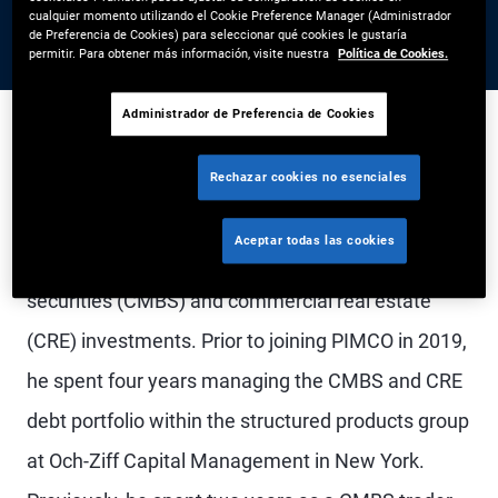
cualquier momento utilizando el Cookie Preference Manager (Administrador
de Preferencia de Cookies) para seleccionar qué cookies le gustaría
permitir. Para obtener más información, visite nuestra
Política de Cookies.
Administrador de Preferencia de Cookies
Mr. Tuten is an executive vice president and
Rechazar cookies no esenciales
portfolio manager in the Newport Beach office,
Aceptar todas las cookies
focusing on commercial mortgage-backed
securities (CMBS) and commercial real estate
(CRE) investments. Prior to joining PIMCO in 2019,
he spent four years managing the CMBS and CRE
debt portfolio within the structured products group
at Och-Ziff Capital Management in New York.