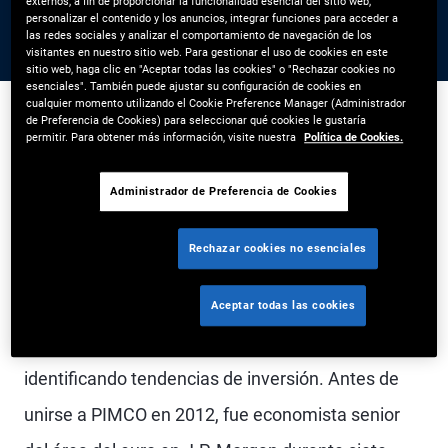
externos, a fin de proporcionar la funcionalidad esencial del sitio web,
personalizar el contenido y los anuncios, integrar funciones para acceder a
las redes sociales y analizar el comportamiento de navegación de los
visitantes en nuestro sitio web. Para gestionar el uso de cookies en este
sitio web, haga clic en "Aceptar todas las cookies" o "Rechazar cookies no
esenciales". También puede ajustar su configuración de cookies en
cualquier momento utilizando el Cookie Preference Manager (Administrador
de Preferencia de Cookies) para seleccionar qué cookies le gustaría
permitir. Para obtener más información, visite nuestra
Política de Cookies.
Nicola Mai es vicepresidente ejecutivo en la
Administrador de Preferencia de Cookies
oficina de Londres y analista de crédito soberano
en el grupo de gestión de portafolios. Lidera la
Rechazar cookies no esenciales
investigación de crédito soberano en Europa y es
miembro del comité de portafolios europeo,
Aceptar todas las cookies
formulando opiniones macro clave para la región e
identificando tendencias de inversión. Antes de
unirse a PIMCO en 2012, fue economista senior