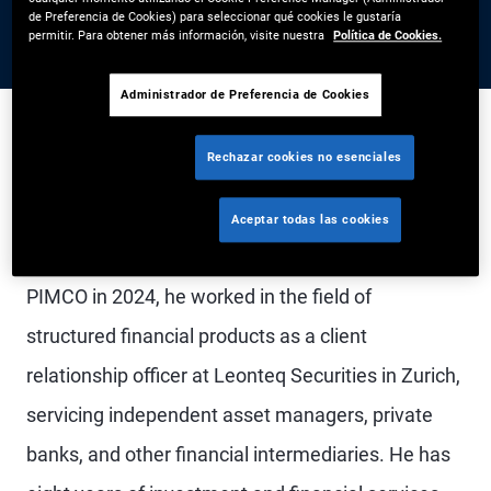
de Preferencia de Cookies) para seleccionar qué cookies le gustaría
permitir. Para obtener más información, visite nuestra
Política de Cookies.
Administrador de Preferencia de Cookies
Rechazar cookies no esenciales
Mr. Mägert is a vice president and account
manager in the Zurich office and a member of the
Aceptar todas las cookies
global wealth management team. Prior to joining
PIMCO in 2024, he worked in the field of
structured financial products as a client
relationship officer at Leonteq Securities in Zurich,
servicing independent asset managers, private
banks, and other financial intermediaries. He has