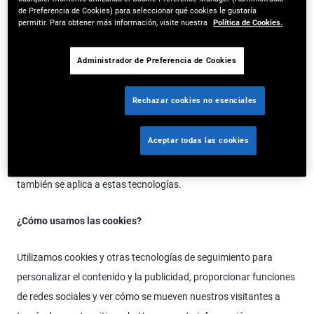
cierta información automáticamente. También podemos utilizar
de Preferencia de Cookies) para seleccionar qué cookies le gustaría
permitir. Para obtener más información, visite nuestra
Política de Cookies.
otras tecnologías como etiquetas de píxel, herramientas de
análisis del navegador, registros del servidor, balizas web y otras
Administrador de Preferencia de Cookies
tecnologías de seguimiento para fines similares a los descritos
en esta Política de Cookies y podemos incluirlos en nuestros
Rechazar cookies no esenciales
sitios, en mensajes de correo electrónico de marketing o en
nuestro boletín y sitios web afiliados para determinar si se han
Aceptar todas las cookies
abierto los mensajes y si se ha hecho clic en los enlaces. La
información proporcionada a continuación sobre las cookies
también se aplica a estas tecnologías.
¿Cómo usamos las cookies?
Utilizamos cookies y otras tecnologías de seguimiento para
personalizar el contenido y la publicidad, proporcionar funciones
de redes sociales y ver cómo se mueven nuestros visitantes a