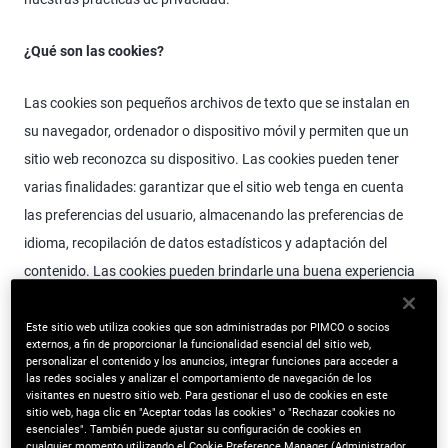
¿Qué son las cookies?
Las cookies son pequeños archivos de texto que se instalan en
su navegador, ordenador o dispositivo móvil y permiten que un
sitio web reconozca su dispositivo. Las cookies pueden tener
varias finalidades: garantizar que el sitio web tenga en cuenta
las preferencias del usuario, almacenando las preferencias de
idioma, recopilación de datos estadísticos y adaptación del
contenido. Las cookies pueden brindarle una buena experiencia
cuando navega por páginas de la web y también ayudan a
mejorar la funcionalidad del sitio web.
Este sitio web utiliza cookies que son administradas por PIMCO o socios
externos, a fin de proporcionar la funcionalidad esencial del sitio web,
personalizar el contenido y los anuncios, integrar funciones para acceder a
¿Qué tecnologías similares utilizamos?
las redes sociales y analizar el comportamiento de navegación de los
visitantes en nuestro sitio web. Para gestionar el uso de cookies en este
sitio web, haga clic en "Aceptar todas las cookies" o "Rechazar cookies no
esenciales". También puede ajustar su configuración de cookies en
Cuando uno visita el sitio web, utilizamos cookies para recopilar
cualquier momento utilizando el Cookie Preference Manager (Administrador