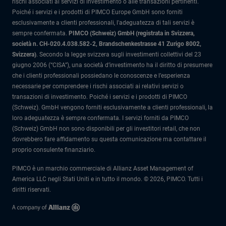
rischi associati ai servizi di investimento o alle transazioni pertinenti.
Poiché i servizi e i prodotti di PIMCO Europe GmbH sono forniti
esclusivamente a clienti professionali, l'adeguatezza di tali servizi è
sempre confermata.
PIMCO (Schweiz) GmbH (registrata in Svizzera,
società n. CH-020.4.038.582-2, Brandschenkestrasse 41 Zurigo 8002,
Svizzera)
.
Secondo la legge svizzera sugli investimenti collettivi del 23
giugno 2006 (“CISA”), una società d’investimento ha il diritto di presumere
che i clienti professionali possiedano le conoscenze e l’esperienza
necessarie per comprendere i rischi associati ai relativi servizi o
transazioni di investimento. Poiché i servizi e i prodotti di PIMCO
(Schweiz). GmbH vengono forniti esclusivamente a clienti professionali, la
loro adeguatezza è sempre confermata.
I servizi forniti da PIMCO
(Schweiz) GmbH non sono disponibili per gli investitori retail, che non
dovrebbero fare affidamento su questa comunicazione ma contattare il
proprio consulente finanziario.
PIMCO è un marchio commerciale di Allianz Asset Management of
America LLC negli Stati Uniti e in tutto il mondo. © 2026, PIMCO. Tutti i
diritti riservati.