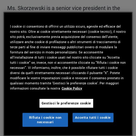
Ms. Skorzewski is a senior vice president in the
marketing department in the Newport Beach
I cookie ci consentono di offrirvi un utilizzo sicuro, agevole ed efficace del
office. She leads the client marketing teams for
nostro sito. Oltre ai cookie strettamente necessari (cookie tecnici), il nostro
sito potrà, esclusivamente previa acquisizione del consenso dell’utente,
U.S. institutional, retirement, and financial
utilizzare anche cookie di profilazione o altri strumenti di tracciamento di
terze parti al fine di inviare messaggi pubblicitari ovvero di modulare la
institutions. In this role, she develops marketing
fornitura del servizio in modo personalizzato. Se acconsentite
all’installazione di tutti i cookie usati nel nostro sito cliccate su “Accetta
campaigns to promote PIMCO's strategies with
tutti i cookie” se, invece, non vi acconsentite cliccate su “Rifiuta i cookie non
necessari”. Vi informiamo, inoltre, che è possibile rifiutare tutti i cookie
corporate and public retirement plans, insurance
diversi da quelli strettamente necessari cliccando il pulsante “X”. Potete
modificare le vostre impostazioni cookie e revocare il consenso prestato in
qualsiasi momento tramite ‘Gestisci le preferenze cookie’. Per maggiori
companies, endowments, foundations,
informazioni consultate la nostra
Cookie Policy
healthcare, consultants, and retirement plan
Gestisci le preferenze cookie
advisors. Previously, she led the retirement
marketing team. Prior to joining PIMCO in 2021,
Rifiuta i cookie non
Accetta tutti i cookie
necessari
she was an account executive in MetLife's