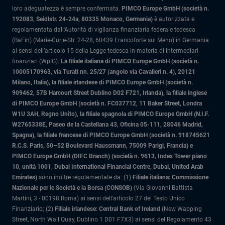
loro adeguatezza è sempre confermata.
PIMCO Europe GmbH (società n.
192083, Seidlstr. 24-24a, 80335 Monaco, Germania)
è autorizzata e
regolamentata dall'Autorità di vigilanza finanziaria federale tedesca
(BaFin) (Marie-Curie-Str. 24-28, 60439 Francoforte sul Meno) in Germania
ai sensi dell’articolo 15 della Legge tedesca in materia di intermediari
finanziari (WpIG).
La filiale italiana di PIMCO Europe GmbH (società n.
10005170963, via Turati nn. 25/27 (angolo via Cavalieri n. 4), 20121
Milano, Italia)
, la filiale irlandese di PIMCO Europe GmbH (società n.
909462, 57B Harcourt Street Dublino D02 F721, Irlanda), la filiale inglese
di PIMCO Europe GmbH (società n. FC037712, 11 Baker Street, Londra
W1U 3AH, Regno Unito), la filiale spagnola di PIMCO Europe GmbH (N.I.F.
W2765338E, Paseo de la Castellana 43, Oficina 05-111, 28046 Madrid,
Spagna), la filiale francese di PIMCO Europe GmbH (società n. 918745621
R.C.S. Paris, 50–52 Boulevard Haussmann, 75009 Parigi, Francia) e
PIMCO Europe GmbH (DIFC Branch) (società n. 9613, Index Tower piano
10, unità 1001, Dubai International Financial Centre, Dubai, United Arab
Emirates)
sono inoltre regolamentate da: (1)
Filiale italiana: Commissione
Nazionale per le Società e la Borsa (CONSOB)
(Via Giovanni Battista
Martini, 3 - 00198 Roma) ai sensi dell'articolo 27 del Testo Unico
Finanziario; (2)
Filiale irlandese: Central Bank of Ireland
(New Wapping
Street, North Wall Quay, Dublino 1 D01 F7X3) ai sensi del Regolamento 43