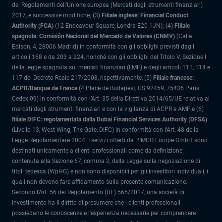
dei Regolamenti dell'Unione europea (Mercati degli strumenti finanziari)
2017, e successive modifiche; (3)
Filiale inglese: Financial Conduct
Authority (FCA)
(12 Endeavour Square, Londra E20 1JN); (4)
Filiale
spagnola: Comisión Nacional del Mercado de Valores (CNMV)
(Calle
Edison, 4, 28006 Madrid) in conformità con gli obblighi previsti dagli
articoli 168 e da 203 a 224, nonché con gli obblighi del Titolo V, Sezione I
della legge spagnola sui mercati finanziari (LMF) e degli articoli 111, 114 e
117 del Decreto Reale 217/2008, rispettivamente, (5)
Filiale francese:
ACPR/Banque de France
(4 Place de Budapest, CS 92459, 75436 Paris
Cedex 09) in conformità con l’Art. 35 della Direttiva 2014/65/UE relativa ai
mercati degli strumenti finanziari e con la vigilanza di ACPR e AMF e (6)
filiale DIFC: regolamentata dalla Dubai Financial Services Authority (DFSA)
(Livello 13, West Wing, The Gate, DIFC) in conformità con l'Art. 48 della
Legge Regolamentare 2004. I servizi offerti da PIMCO Europe GmbH sono
destinati unicamente a clienti professionali come da definizione
contenuta alla Sezione 67, comma 2, della Legge sulla negoziazione di
titoli tedesca (WpHG) e non sono disponibili per gli investitori individuali, i
quali non devono fare affidamento sulla presente comunicazione.
Secondo l'Art. 56 del Regolamento (UE) 565/2017, una società di
investimento ha il diritto di presumere che i clienti professionali
possiedano le conoscenze e l'esperienza necessarie per comprendere i