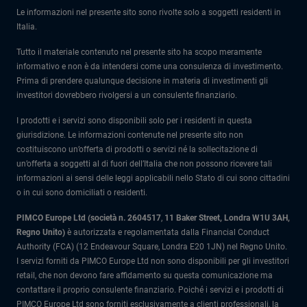
Le informazioni nel presente sito sono rivolte solo a soggetti residenti in
Italia.
Tutto il materiale contenuto nel presente sito ha scopo meramente
informativo e non è da intendersi come una consulenza di investimento.
Prima di prendere qualunque decisione in materia di investimenti gli
investitori dovrebbero rivolgersi a un consulente finanziario.
I prodotti e i servizi sono disponibili solo per i residenti in questa
giurisdizione. Le informazioni contenute nel presente sito non
costituiscono un’offerta di prodotti o servizi né la sollecitazione di
un’offerta a soggetti al di fuori dell’Italia che non possono ricevere tali
informazioni ai sensi delle leggi applicabili nello Stato di cui sono cittadini
o in cui sono domiciliati o residenti.
PIMCO Europe Ltd (società n. 2604517
,
11 Baker Street, Londra W1U 3AH,
Regno Unito)
è autorizzata e regolamentata dalla Financial Conduct
Authority (FCA) (12 Endeavour Square, Londra E20 1JN) nel Regno Unito.
I servizi forniti da PIMCO Europe Ltd non sono disponibili per gli investitori
retail, che non devono fare affidamento su questa comunicazione ma
contattare il proprio consulente finanziario. Poiché i servizi e i prodotti di
PIMCO Europe Ltd sono forniti esclusivamente a clienti professionali, la