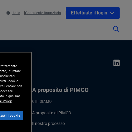
Effettuate il login
Italia
Consulente finanziario
 strettamente
nte, utilizzare
ubblicitari
utti i cookie
uta i cookie non
A proposito di PIMCO
 necessari
to in qualsiasi
e Policy
CHI SIAMO
A proposito di PIMCO
utti i cookie
Il nostro processo