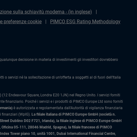
zione sulla schiavitù moderna - (in inglese)
le preferenze cookie
PIMCO ESG Rating Methodology
alunque decisione in materia di investimenti gli investitori dovrebbero
 o servizi né la sollecitazione di un’offerta a soggetti al di fuori dell’Italia
 (12 Endeavour Square, Londra E20 1JN) nel Regno Unito. I servizi forniti
 finanziario. Poiché i servizi e i prodotti di PIMCO Europe Ltd sono forniti
ermania)
è autorizzata e regolamentata dall'Autorità di vigilanza finanziaria
 finanziari (WpIG).
La filiale italiana di PIMCO Europe GmbH (società n.
 Street Dublino D02 F721, Irlanda), la filiale inglese di PIMCO Europe GmbH
Oficina 05-111, 28046 Madrid, Spagna), la filiale francese di PIMCO
ex Tower piano 10, unità 1001, Dubai International Financial Centre,