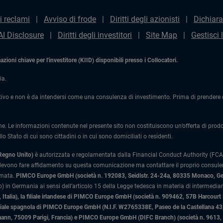
i reclami
Avviso di frode
Diritti degli azionisti
Dichiara
AI Disclosure
Diritti degli investitori
Site Map
Gestisci 
ioni chiave per l'investitore (KIID) disponibili presso i Collocatori.
ia.
ivo e non è da intendersi come una consulenza di investimento. Prima di prendere qu
one. Le informazioni contenute nel presente sito non costituiscono un’offerta di prodotti
lo Stato di cui sono cittadini o in cui sono domiciliati o residenti.
 Regno Unito)
è autorizzata e regolamentata dalla Financial Conduct Authority (FCA)
 devono fare affidamento su questa comunicazione ma contattare il proprio consulente
rmata.
PIMCO Europe GmbH (società n. 192083, Seidlstr. 24-24a, 80335 Monaco, G
 in Germania ai sensi dell’articolo 15 della Legge tedesca in materia di intermediari
Italia)
, la filiale irlandese di PIMCO Europe GmbH (società n. 909462, 57B Harcourt
liale spagnola di PIMCO Europe GmbH (N.I.F. W2765338E, Paseo de la Castellana 43, 
n, 75009 Parigi, Francia) e PIMCO Europe GmbH (DIFC Branch) (società n. 9613, Ind