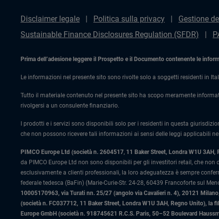
Disclaimer legale
Politica sulla privacy
Gestione de
Sustainable Finance Disclosures Regulation (SFDR)
P
Prima dell’adesione leggere il Prospetto e il Documento contenente le informaz
Le informazioni nel presente sito sono rivolte solo a soggetti residenti in Ital
Tutto il materiale contenuto nel presente sito ha scopo meramente informat
rivolgersi a un consulente finanziario.
I prodotti e i servizi sono disponibili solo per i residenti in questa giurisdizi
che non possono ricevere tali informazioni ai sensi delle leggi applicabili nel
PIMCO Europe Ltd (società n. 2604517
,
11 Baker Street, Londra W1U 3AH,
da PIMCO Europe Ltd non sono disponibili per gli investitori retail, che non
esclusivamente a clienti professionali, la loro adeguatezza è sempre confe
federale tedesca (BaFin) (Marie-Curie-Str. 24-28, 60439 Francoforte sul Meno)
10005170963, via Turati nn. 25/27 (angolo via Cavalieri n. 4), 20121 Milano, 
(società n. FC037712, 11 Baker Street, Londra W1U 3AH, Regno Unito), la fi
Europe GmbH (società n. 918745621 R.C.S. Paris, 50–52 Boulevard Haussman