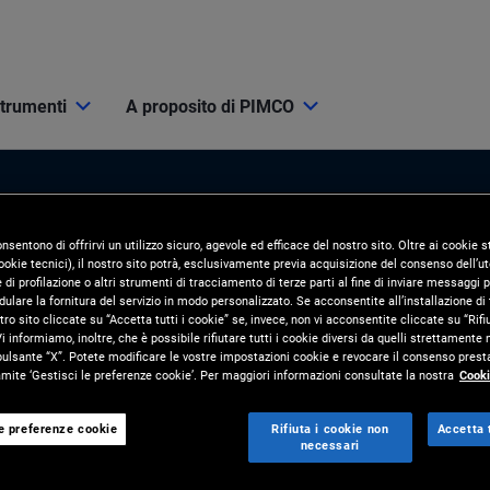
strumenti
A proposito di PIMCO
onsentono di offrirvi un utilizzo sicuro, agevole ed efficace del nostro sito. Oltre ai cookie
okie tecnici), il nostro sito potrà, esclusivamente previa acquisizione del consenso dell’ute
di profilazione o altri strumenti di tracciamento di terze parti al fine di inviare messaggi p
ulare la fornitura del servizio in modo personalizzato. Se acconsentite all’installazione di t
tro sito cliccate su “Accetta tutti i cookie” se, invece, non vi acconsentite cliccate su “Rifi
i Mercato
Risorse e strumenti
i informiamo, inoltre, che è possibile rifiutare tutti i cookie diversi da quelli strettamente
pulsante “X”. Potete modificare le vostre impostazioni cookie e revocare il consenso presta
ite ‘Gestisci le preferenze cookie’. Per maggiori informazioni consultate la nostra
Cooki
ORNAMENTI
STRUMENTI
 Mercato
PIMCO Pro
le preferenze cookie
Rifiuta i cookie non
Accetta t
necessari
nvestimento
Soluzioni per i clienti e analisi