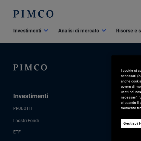
Investimenti
Analisi di mercato
Risorse e 
I cookie ci c
necessari (co
anche cookie 
ovvero di mod
usati nel nos
Investimenti
Analisi D
necessari”. V
cliccando il 
momento tram
PRODOTTI
ULTIMI AGGI
I nostri Fondi
Commento di
Gestisci 
ETF
Strategie d’i