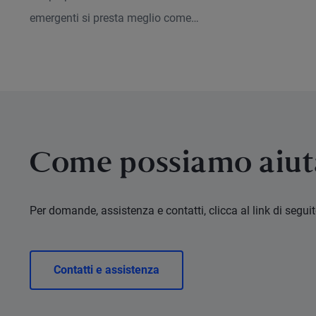
probabilmente meno
emergenti si presta meglio come
conosciuta al mondo
componente con funzione di riduzione
dei rischi anziché come strumento per
trovare rendimenti.
Come possiamo aiut
Per domande, assistenza e contatti, clicca al link di seguit
Contatti e assistenza