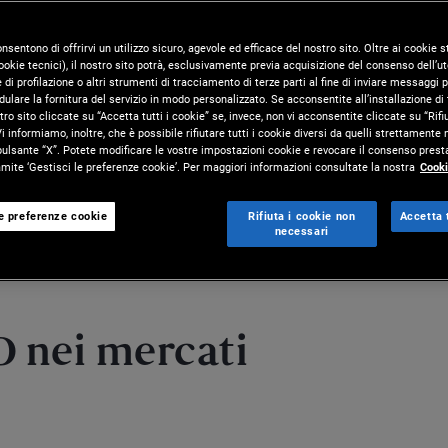
ità in questo ricco
onsentono di offrirvi un utilizzo sicuro, agevole ed efficace del nostro sito. Oltre ai cookie
okie tecnici), il nostro sito potrà, esclusivamente previa acquisizione del consenso dell’ute
di profilazione o altri strumenti di tracciamento di terze parti al fine di inviare messaggi p
ulare la fornitura del servizio in modo personalizzato. Se acconsentite all’installazione di t
tro sito cliccate su “Accetta tutti i cookie” se, invece, non vi acconsentite cliccate su “Rifi
i informiamo, inoltre, che è possibile rifiutare tutti i cookie diversi da quelli strettamente
pulsante “X”. Potete modificare le vostre impostazioni cookie e revocare il consenso presta
ite ‘Gestisci le preferenze cookie’. Per maggiori informazioni consultate la nostra
Cooki
le preferenze cookie
Rifiuta i cookie non
Accetta t
dimenti
Contattaci
necessari
O nei mercati