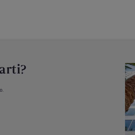
arti?
o.