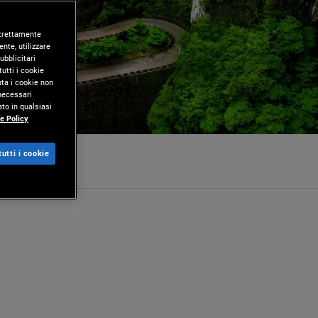
 strettamente
nte, utilizzare
ubblicitari
utti i cookie
uta i cookie non
 necessari
to in qualsiasi
e Policy
utti i cookie