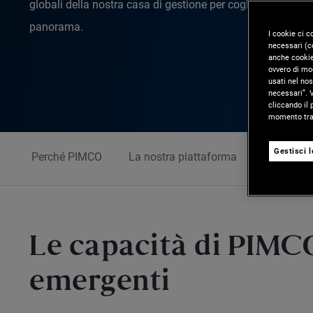
globali della nostra casa di gestione per cogliere opportun
panorama.
I cookie ci c
necessari (co
anche cookie 
ovvero di mod
usati nel nos
necessari”. V
cliccando il 
momento tram
Gestisci 
Perché PIMCO
La nostra piattaforma
Approfon
Le capacità di PIMC
emergenti