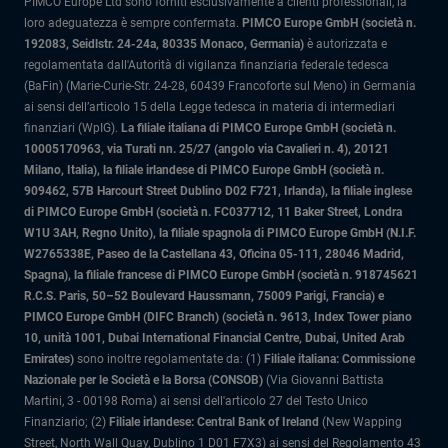
PIMCO Europe Ltd sono forniti esclusivamente a clienti professionali, la
loro adeguatezza è sempre confermata.
PIMCO Europe GmbH (società n.
192083, Seidlstr. 24-24a, 80335 Monaco, Germania)
è autorizzata e
regolamentata dall'Autorità di vigilanza finanziaria federale tedesca
(BaFin) (Marie-Curie-Str. 24-28, 60439 Francoforte sul Meno) in Germania
ai sensi dell’articolo 15 della Legge tedesca in materia di intermediari
finanziari (WpIG).
La filiale italiana di PIMCO Europe GmbH (società n.
10005170963, via Turati nn. 25/27 (angolo via Cavalieri n. 4), 20121
Milano, Italia)
, la filiale irlandese di PIMCO Europe GmbH (società n.
909462, 57B Harcourt Street Dublino D02 F721, Irlanda), la filiale inglese
di PIMCO Europe GmbH (società n. FC037712, 11 Baker Street, Londra
W1U 3AH, Regno Unito), la filiale spagnola di PIMCO Europe GmbH (N.I.F.
W2765338E, Paseo de la Castellana 43, Oficina 05-111, 28046 Madrid,
Spagna), la filiale francese di PIMCO Europe GmbH (società n. 918745621
R.C.S. Paris, 50–52 Boulevard Haussmann, 75009 Parigi, Francia) e
PIMCO Europe GmbH (DIFC Branch) (società n. 9613, Index Tower piano
10, unità 1001, Dubai International Financial Centre, Dubai, United Arab
Emirates)
sono inoltre regolamentate da: (1)
Filiale italiana: Commissione
Nazionale per le Società e la Borsa (CONSOB)
(Via Giovanni Battista
Martini, 3 - 00198 Roma) ai sensi dell'articolo 27 del Testo Unico
Finanziario; (2)
Filiale irlandese: Central Bank of Ireland
(New Wapping
Street, North Wall Quay, Dublino 1 D01 F7X3) ai sensi del Regolamento 43