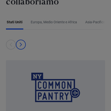
collaboriamo
Stati Uniti
Europa, Medio Oriente e Africa
Asia-Pacifico
This is a carousel with individual cards. Use the previous and next bu
prev
next