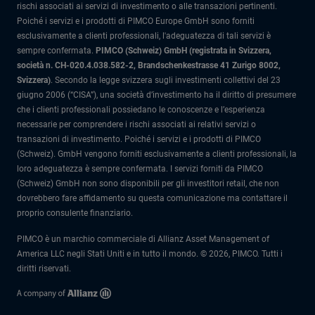
rischi associati ai servizi di investimento o alle transazioni pertinenti.
Poiché i servizi e i prodotti di PIMCO Europe GmbH sono forniti
esclusivamente a clienti professionali, l'adeguatezza di tali servizi è
sempre confermata.
PIMCO (Schweiz) GmbH (registrata in Svizzera,
società n. CH-020.4.038.582-2, Brandschenkestrasse 41 Zurigo 8002,
Svizzera)
.
Secondo la legge svizzera sugli investimenti collettivi del 23
giugno 2006 (“CISA”), una società d’investimento ha il diritto di presumere
che i clienti professionali possiedano le conoscenze e l’esperienza
necessarie per comprendere i rischi associati ai relativi servizi o
transazioni di investimento. Poiché i servizi e i prodotti di PIMCO
(Schweiz). GmbH vengono forniti esclusivamente a clienti professionali, la
loro adeguatezza è sempre confermata.
I servizi forniti da PIMCO
(Schweiz) GmbH non sono disponibili per gli investitori retail, che non
dovrebbero fare affidamento su questa comunicazione ma contattare il
proprio consulente finanziario.
PIMCO è un marchio commerciale di Allianz Asset Management of
America LLC negli Stati Uniti e in tutto il mondo. © 2026, PIMCO. Tutti i
diritti riservati.