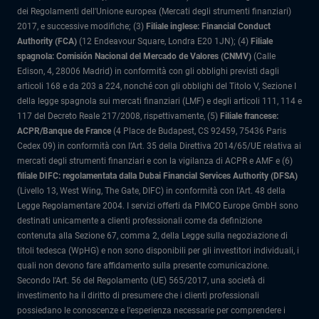
dei Regolamenti dell'Unione europea (Mercati degli strumenti finanziari)
2017, e successive modifiche; (3)
Filiale inglese: Financial Conduct
Authority (FCA)
(12 Endeavour Square, Londra E20 1JN); (4)
Filiale
spagnola: Comisión Nacional del Mercado de Valores (CNMV)
(Calle
Edison, 4, 28006 Madrid) in conformità con gli obblighi previsti dagli
articoli 168 e da 203 a 224, nonché con gli obblighi del Titolo V, Sezione I
della legge spagnola sui mercati finanziari (LMF) e degli articoli 111, 114 e
117 del Decreto Reale 217/2008, rispettivamente, (5)
Filiale francese:
ACPR/Banque de France
(4 Place de Budapest, CS 92459, 75436 Paris
Cedex 09) in conformità con l’Art. 35 della Direttiva 2014/65/UE relativa ai
mercati degli strumenti finanziari e con la vigilanza di ACPR e AMF e (6)
filiale DIFC: regolamentata dalla Dubai Financial Services Authority (DFSA)
(Livello 13, West Wing, The Gate, DIFC) in conformità con l'Art. 48 della
Legge Regolamentare 2004. I servizi offerti da PIMCO Europe GmbH sono
destinati unicamente a clienti professionali come da definizione
contenuta alla Sezione 67, comma 2, della Legge sulla negoziazione di
titoli tedesca (WpHG) e non sono disponibili per gli investitori individuali, i
quali non devono fare affidamento sulla presente comunicazione.
Secondo l'Art. 56 del Regolamento (UE) 565/2017, una società di
investimento ha il diritto di presumere che i clienti professionali
possiedano le conoscenze e l'esperienza necessarie per comprendere i