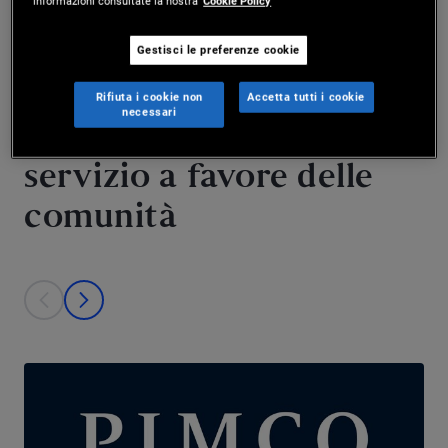
informazioni consultate la nostra
Cookie Policy
Gestisci le preferenze cookie
LA NOSTRA STORIA
Rifiuta i cookie non
Accetta tutti i cookie
necessari
Una lunga tradizione di
servizio a favore delle
comunità
This is a carousel with individual cards. Use the previous and next bu
prev
next