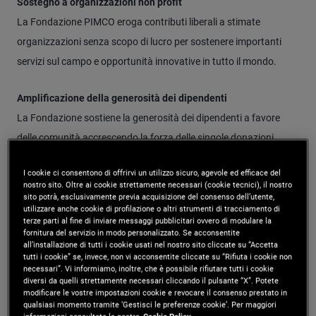
Sostegno a organizzazioni non profit
La Fondazione PIMCO eroga contributi liberali a stimate
organizzazioni senza scopo di lucro per sostenere importanti
servizi sul campo e opportunità innovative in tutto il mondo.
Amplificazione della generosità dei dipendenti
La Fondazione sostiene la generosità dei dipendenti a favore
delle comunità accrescendo la forza delle singole donazioni.
I cookie ci consentono di offrirvi un utilizzo sicuro, agevole ed efficace del
nostro sito. Oltre ai cookie strettamente necessari (cookie tecnici), il nostro
sito potrà, esclusivamente previa acquisizione del consenso dell’utente,
utilizzare anche cookie di profilazione o altri strumenti di tracciamento di
terze parti al fine di inviare messaggi pubblicitari ovvero di modulare la
fornitura del servizio in modo personalizzato. Se acconsentite
all’installazione di tutti i cookie usati nel nostro sito cliccate su “Accetta
tutti i cookie” se, invece, non vi acconsentite cliccate su “Rifiuta i cookie non
necessari”. Vi informiamo, inoltre, che è possibile rifiutare tutti i cookie
diversi da quelli strettamente necessari cliccando il pulsante “X”. Potete
modificare le vostre impostazioni cookie e revocare il consenso prestato in
qualsiasi momento tramite ‘Gestisci le preferenze cookie’. Per maggiori