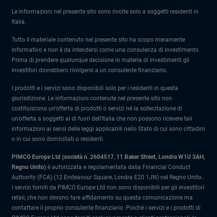
Le informazioni nel presente sito sono rivolte solo a soggetti residenti in
Italia.
Tutto il materiale contenuto nel presente sito ha scopo meramente
informativo e non è da intendersi come una consulenza di investimento.
Prima di prendere qualunque decisione in materia di investimenti gli
investitori dovrebbero rivolgersi a un consulente finanziario.
I prodotti e i servizi sono disponibili solo per i residenti in questa
giurisdizione. Le informazioni contenute nel presente sito non
costituiscono un’offerta di prodotti o servizi né la sollecitazione di
un’offerta a soggetti al di fuori dell’Italia che non possono ricevere tali
informazioni ai sensi delle leggi applicabili nello Stato di cui sono cittadini
o in cui sono domiciliati o residenti.
PIMCO Europe Ltd (società n. 2604517
,
11 Baker Street, Londra W1U 3AH,
Regno Unito)
è autorizzata e regolamentata dalla Financial Conduct
Authority (FCA) (12 Endeavour Square, Londra E20 1JN) nel Regno Unito.
I servizi forniti da PIMCO Europe Ltd non sono disponibili per gli investitori
retail, che non devono fare affidamento su questa comunicazione ma
contattare il proprio consulente finanziario. Poiché i servizi e i prodotti di