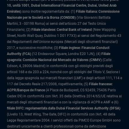
10, unità 1001, Dubai International Financial Centre, Dubai, United Arab
Emirates)
sono inoltre regolamentate da: (1)
Filiale italiana: Commissione
Nazionale per le Società e la Borsa (CONSOB)
(Via Giovanni Battista
Martini, 3 - 00198 Roma) ai sensi dell'articolo 27 del Testo Unico
Finanziario; (2)
Filiale irlandese: Central Bank of Ireland
(New Wapping
Street, North Wall Quay, Dublino 1 D01 F7X3) ai sensi del Regolamento 43
dei Regolamenti dell'Unione europea (Mercati degli strumenti finanziari)
2017, e successive modifiche; (3)
Filiale inglese: Financial Conduct
Authority (FCA)
(12 Endeavour Square, Londra E20 1JN); (4)
Filiale
spagnola: Comisión Nacional del Mercado de Valores (CNMV)
(Calle
Edison, 4, 28006 Madrid) in conformità con gli obblighi previsti dagli
articoli 168 e da 203 a 224, nonché con gli obblighi del Titolo V, Sezione I
della legge spagnola sui mercati finanziari (LMF) e degli articoli 111, 114 e
117 del Decreto Reale 217/2008, rispettivamente, (5)
Filiale francese:
ACPR/Banque de France
(4 Place de Budapest, CS 92459, 75436 Paris
Cedex 09) in conformità con l’Art. 35 della Direttiva 2014/65/UE relativa ai
mercati degli strumenti finanziari e con la vigilanza di ACPR e AMF e (6)
filiale DIFC: regolamentata dalla Dubai Financial Services Authority (DFSA)
(Livello 13, West Wing, The Gate, DIFC) in conformità con l'Art. 48 della
Legge Regolamentare 2004. I servizi offerti da PIMCO Europe GmbH sono
destinati unicamente a clienti professionali come da definizione