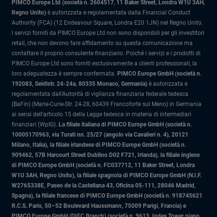
PIMCO Europe Ltd (società n. 2604517
,
11 Baker Street, Londra W1U 3AH,
Regno Unito)
è autorizzata e regolamentata dalla Financial Conduct
Authority (FCA) (12 Endeavour Square, Londra E20 1JN) nel Regno Unito.
I servizi forniti da PIMCO Europe Ltd non sono disponibili per gli investitori
retail, che non devono fare affidamento su questa comunicazione ma
contattare il proprio consulente finanziario. Poiché i servizi e i prodotti di
PIMCO Europe Ltd sono forniti esclusivamente a clienti professionali, la
loro adeguatezza è sempre confermata.
PIMCO Europe GmbH (società n.
192083, Seidlstr. 24-24a, 80335 Monaco, Germania)
è autorizzata e
regolamentata dall'Autorità di vigilanza finanziaria federale tedesca
(BaFin) (Marie-Curie-Str. 24-28, 60439 Francoforte sul Meno) in Germania
ai sensi dell’articolo 15 della Legge tedesca in materia di intermediari
finanziari (WpIG).
La filiale italiana di PIMCO Europe GmbH (società n.
10005170963, via Turati nn. 25/27 (angolo via Cavalieri n. 4), 20121
Milano, Italia)
, la filiale irlandese di PIMCO Europe GmbH (società n.
909462, 57B Harcourt Street Dublino D02 F721, Irlanda), la filiale inglese
di PIMCO Europe GmbH (società n. FC037712, 11 Baker Street, Londra
W1U 3AH, Regno Unito), la filiale spagnola di PIMCO Europe GmbH (N.I.F.
W2765338E, Paseo de la Castellana 43, Oficina 05-111, 28046 Madrid,
Spagna), la filiale francese di PIMCO Europe GmbH (società n. 918745621
R.C.S. Paris, 50–52 Boulevard Haussmann, 75009 Parigi, Francia) e
PIMCO Europe GmbH (DIFC Branch) (società n. 9613, Index Tower piano