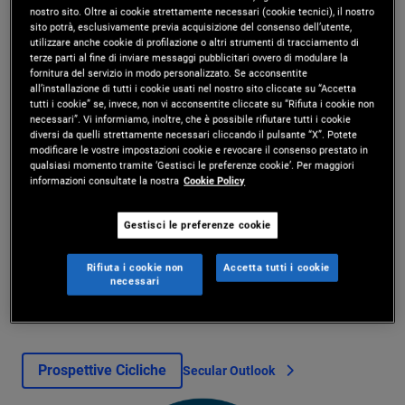
nostro sito. Oltre ai cookie strettamente necessari (cookie tecnici), il nostro
Temi macro
Ricerca sui singoli titoli
Scienze comportament
sito potrà, esclusivamente previa acquisizione del consenso dell’utente,
utilizzare anche cookie di profilazione o altri strumenti di tracciamento di
terze parti al fine di inviare messaggi pubblicitari ovvero di modulare la
fornitura del servizio in modo personalizzato. Se acconsentite
all’installazione di tutti i cookie usati nel nostro sito cliccate su “Accetta
Temi macro
tutti i cookie” se, invece, non vi acconsentite cliccate su “Rifiuta i cookie non
necessari”. Vi informiamo, inoltre, che è possibile rifiutare tutti i cookie
diversi da quelli strettamente necessari cliccando il pulsante “X”. Potete
Il nostro Secular Forum annuale ci aiuta a mettere a fuoco i temi
modificare le vostre impostazioni cookie e revocare il consenso prestato in
d’investimento di lungo periodo e i Ciclical Forum che si tengono
qualsiasi momento tramite ‘Gestisci le preferenze cookie’. Per maggiori
informazioni consultate la nostra
Cookie Policy
tre volte l’anno a contestualizzarli negli scenari economici e di
mercato di più breve periodo.
Gestisci le preferenze cookie
Il Comitato Investimenti di PIMCO traduce i nostri giudizi
Rifiuta i cookie non
Accetta tutti i cookie
necessari
macroeconomici in specifici target di rischio che fungono da
parametri per tutte le strategie PIMCO.
Prospettive Cicliche
Secular Outlook