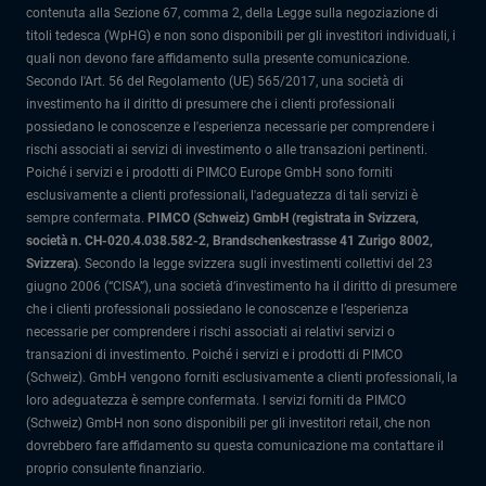
contenuta alla Sezione 67, comma 2, della Legge sulla negoziazione di
titoli tedesca (WpHG) e non sono disponibili per gli investitori individuali, i
quali non devono fare affidamento sulla presente comunicazione.
Secondo l'Art. 56 del Regolamento (UE) 565/2017, una società di
investimento ha il diritto di presumere che i clienti professionali
possiedano le conoscenze e l'esperienza necessarie per comprendere i
rischi associati ai servizi di investimento o alle transazioni pertinenti.
Poiché i servizi e i prodotti di PIMCO Europe GmbH sono forniti
esclusivamente a clienti professionali, l'adeguatezza di tali servizi è
sempre confermata.
PIMCO (Schweiz) GmbH (registrata in Svizzera,
società n. CH-020.4.038.582-2, Brandschenkestrasse 41 Zurigo 8002,
Svizzera)
.
Secondo la legge svizzera sugli investimenti collettivi del 23
giugno 2006 (“CISA”), una società d’investimento ha il diritto di presumere
che i clienti professionali possiedano le conoscenze e l’esperienza
necessarie per comprendere i rischi associati ai relativi servizi o
transazioni di investimento. Poiché i servizi e i prodotti di PIMCO
(Schweiz). GmbH vengono forniti esclusivamente a clienti professionali, la
loro adeguatezza è sempre confermata.
I servizi forniti da PIMCO
(Schweiz) GmbH non sono disponibili per gli investitori retail, che non
dovrebbero fare affidamento su questa comunicazione ma contattare il
proprio consulente finanziario.