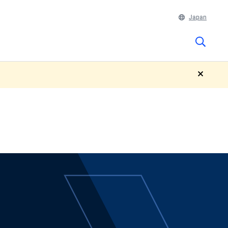
Japan
close