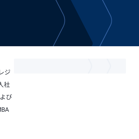
レジ
入社
および
BA