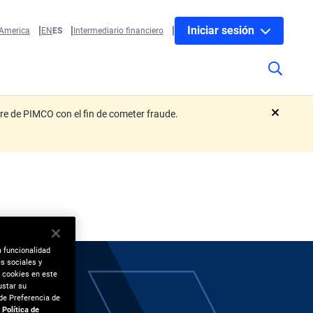
Iniciar sesión
 America
EN
ES
Intermediario financiero
re de PIMCO con el fin de cometer fraude.
close
a funcionalidad
es sociales y
e cookies en este
ustar su
de Preferencia de
Política de