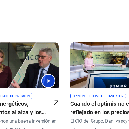
 and next buttons to navigate.
COMITÉ DE INVERSIÓN
OPINIÓN DEL COMITÉ DE INVERSIÓN
nergéticos,
Cuando el optimismo e
tos al alza y los
reflejado en los precio
os a favor de los
oportunidades de inver
onos una buena inversión en
El CIO del Grupo, Dan Ivascyn