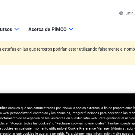
Latin
ursos
Acerca de PIMCO
estafas en las que terceros podrían estar utilizando falsamente el nomb
utiliza cookies que son administradas por PIMCO o socios externos, a fin de proporcionar l
io web, personalizar el contenido y los anuncios, integrar funciones para acceder a las red
portamiento de navegación de los visitantes en nuestro sitio web. Para gestionar el uso d
 clic en "Aceptar todas las cookies" o "Rechazar cookies no esenciales". También puede aj
e cookies en cualquier momento utilizando el Cookie Preference Manager (Administrador 
eleccionar qué cookies le gustaría permitir. Para obtener más información, visite nuestra