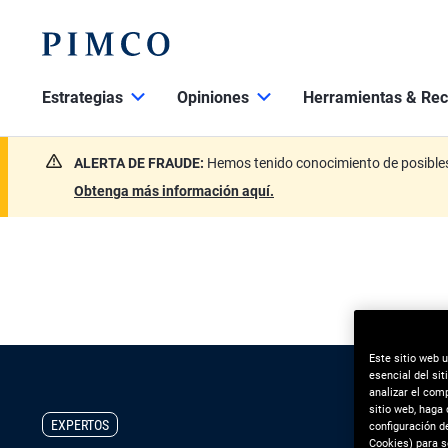
Estrategias
Opiniones
Herramientas & Rec
ALERTA DE FRAUDE:
Hemos tenido conocimiento de posibles 
Obtenga más información aquí.
Este sitio web 
esencial del sit
analizar el com
sitio web, haga
EXPERTOS
configuración d
Cookies) para s