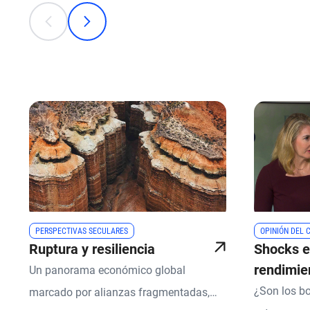
This is a carousel with individual cards. Use the previous
anterior
Siguiente
PERSPECTIVAS SECULARES
OPINIÓN DEL 
Ruptura y resiliencia
Shocks e
rendimien
Un panorama económico global
argument
¿Son los b
marcado por alianzas fragmentadas,