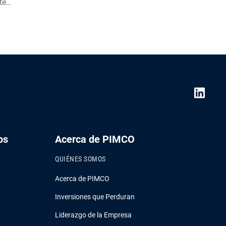
te
explica dónde ha vuelto a surgir el valor
ivo puede
y cómo la selectividad disciplinada y
idades
adoptar la complejidad pueden ayudar a
srupción
los inversionistas a navegar el año que
viene.
os
Acerca de PIMCO
QUIÉNES SOMOS
Acerca de PIMCO
Inversiones que Perduran
Liderazgo de la Empresa