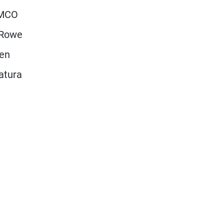
IMCO
. Rowe
 en
atura