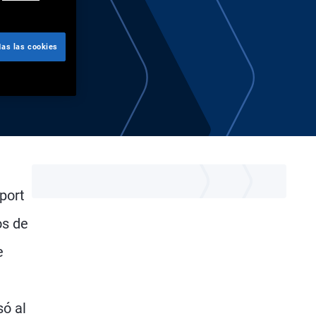
das las cookies
port
os de
e
só al