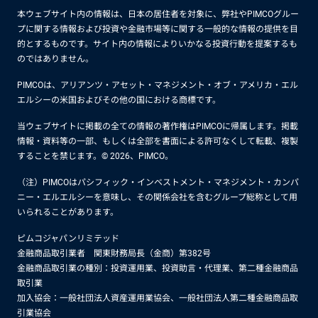
本ウェブサイト内の情報は、日本の居住者を対象に、弊社やPIMCOグルー
プに関する情報および投資や金融市場等に関する一般的な情報の提供を目
的とするものです。サイト内の情報によりいかなる投資行動を提案するも
のではありません。
PIMCOは、アリアンツ・アセット・マネジメント・オブ・アメリカ・エル
エルシーの米国およびその他の国における商標です。
当ウェブサイトに掲載の全ての情報の著作権はPIMCOに帰属します。掲載
情報・資料等の一部、もしくは全部を書面による許可なくして転載、複製
することを禁じます。© 2026、PIMCO。
（注）PIMCOはパシフィック・インベストメント・マネジメント・カンパ
ニー・エルエルシーを意味し、その関係会社を含むグループ総称として用
いられることがあります。
ピムコジャパンリミテッド
金融商品取引業者 関東財務局長（金商）第382号
金融商品取引業の種別：投資運用業、投資助言・代理業、第二種金融商品
取引業
加入協会：一般社団法人資産運用業協会、一般社団法人第二種金融商品取
引業協会