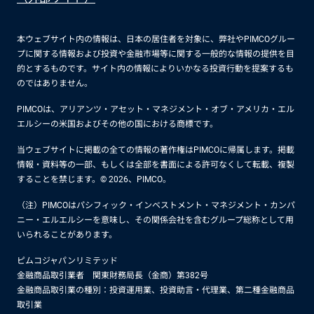
本ウェブサイト内の情報は、日本の居住者を対象に、弊社やPIMCOグルー
プに関する情報および投資や金融市場等に関する一般的な情報の提供を目
的とするものです。サイト内の情報によりいかなる投資行動を提案するも
のではありません。
PIMCOは、アリアンツ・アセット・マネジメント・オブ・アメリカ・エル
エルシーの米国およびその他の国における商標です。
当ウェブサイトに掲載の全ての情報の著作権はPIMCOに帰属します。掲載
情報・資料等の一部、もしくは全部を書面による許可なくして転載、複製
することを禁じます。© 2026、PIMCO。
（注）PIMCOはパシフィック・インベストメント・マネジメント・カンパ
ニー・エルエルシーを意味し、その関係会社を含むグループ総称として用
いられることがあります。
ピムコジャパンリミテッド
金融商品取引業者 関東財務局長（金商）第382号
金融商品取引業の種別：投資運用業、投資助言・代理業、第二種金融商品
取引業