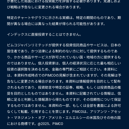
が悪化した局面における投資能力を評価する必要があります。見通しおよ
び戦略は予告なしに変更される場合があります。
特定のチャートやグラフに示される実績は、特定の期間のものであり、期
間が異なる場合には異なった結果が得られる可能性があります。
インデックスに直接投資することはできません。
ピムコジャパンリミテッドが提供する投資信託商品やサービスは、日本の
居住者であり、かつ法律による制約のない方に対して提供するものであ
り、かかる商品やサービスが許可されていない国・地域の方に提供するも
のではありません。個人投資家は、個人の経済状況に応じた最も相応しい
投資の選択肢を決めるため、金融の専門家にご相談ください。本資料に
は、本資料作成時点でのPIMCOの見解が含まれていますが、その見解は予
告なしに変更される場合があります。本資料は情報提供を目的として配布
されるものであり、投資助言や特定の証券、戦略、もしくは投資商品の推
奨を目的としたものではありません。本資料に記載されている情報は、信
頼に足ると判断した情報源から得たものですが、その信頼性について保証
するものではありません。本資料の一部、もしくは全部を書面による許可
なくして転載、引用することを禁じます。PIMCOは、アリアンツ・アセッ
ト・マネジメント・オブ・アメリカ・エルエルシーの米国及びその他の国
における商標です。@2025、PIMCO