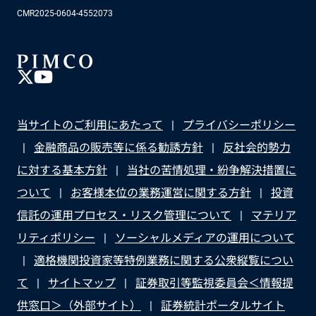
CMR2025-0604-4552073
当サイトのご利用にあたって
プライバシーポリシー
金融商品の販売等に係る勧誘方針
反社会的勢力
に対する基本方針
当社の苦情処理・紛争解決措置に
ついて
お客様本位の業務運営に関する方針
投資
信託の運用プロセス・リスク管理について
マテリア
リティポリシー
ソーシャルメディアの運用について
適格機関投資家等特例業務に関する公衆縦覧につい
て
サイトマップ
証券取引等監視委員会＜情報提
供窓口＞（外部サイト）
証券統計ポータルサイト