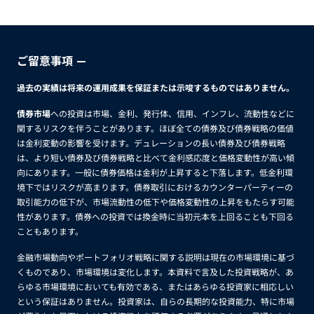
ン・ポジショニングへの影響を浮き彫りにします。
ご留意事項
過去の実績は将来の運用成果を保証または示唆するものではありません。
債券市場
への投資は市場、金利、発行体、信用、インフレ、流動性などに
関するリスクを伴うことがあります。ほぼ全ての債券及び債券戦略の価値
は金利変動の影響を受けます。デュレーションの長い債券及び債券戦略
は、より短い債券及び債券戦略と比べて金利感応度と価格変動性が高い傾
向にあります。一般に債券価格は金利が上昇すると下落します。低金利環
境下ではリスクが高まります。債券取引におけるカウンターパーティーの
取引能力の低下が、市場流動性の低下や価格変動性の上昇をもたらす可能
性があります。債券への投資では換金時に当初元本を上回ることも下回る
こともあります。
金融市場動向やポートフォリオ戦略に関する説明は現在の市場環境に基づ
くものであり、市場環境は変化します。本資料で言及した投資戦略が、あ
らゆる市場環境においても有効である、またはあらゆる投資家に相応しい
という保証はありません。投資家は、自らの長期的な投資能力、特に市場