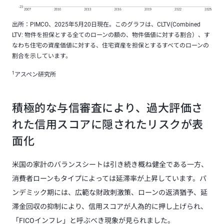
出所：PIMCO、2025年5月20日現在。このグラフは、CLTV(Combined
LTV: 物件を担保とする全てのローンの額の、物件価値に対する割合）、す
なわち住宅の資産価値に対する、住宅資産を担保とするすべてのローンの
割合を示しています。
1
アスペン研究所
積極的な与信審査により、過大評価さ
れた信用スコアに隠されたリスクが表
面化
米国の家計のバランスシートは引き続き概ね健全である一方、
消費者ローンもタイプによっては延滞率が上昇しています。パ
ンデミック期には、広範な財政刺激策、ローンの返済猶予、延
滞金回収の抑制により、信用スコアが人為的に押し上げられ、
「FICOインフレ」と呼ぶべき現象が見られました。