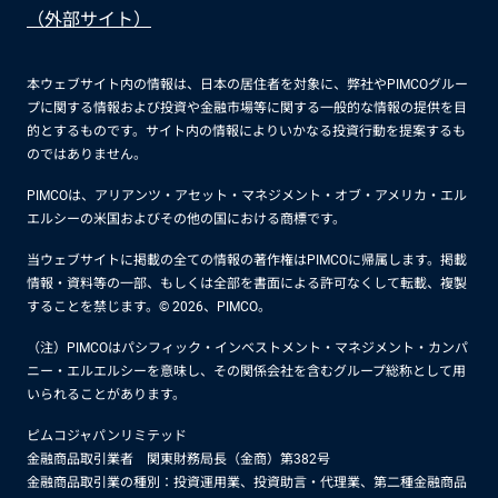
（外部サイト）
本ウェブサイト内の情報は、日本の居住者を対象に、弊社やPIMCOグルー
プに関する情報および投資や金融市場等に関する一般的な情報の提供を目
的とするものです。サイト内の情報によりいかなる投資行動を提案するも
のではありません。
PIMCOは、アリアンツ・アセット・マネジメント・オブ・アメリカ・エル
エルシーの米国およびその他の国における商標です。
当ウェブサイトに掲載の全ての情報の著作権はPIMCOに帰属します。掲載
情報・資料等の一部、もしくは全部を書面による許可なくして転載、複製
することを禁じます。© 2026、PIMCO。
（注）PIMCOはパシフィック・インベストメント・マネジメント・カンパ
ニー・エルエルシーを意味し、その関係会社を含むグループ総称として用
いられることがあります。
ピムコジャパンリミテッド
金融商品取引業者 関東財務局長（金商）第382号
金融商品取引業の種別：投資運用業、投資助言・代理業、第二種金融商品