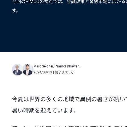
今回のPIMCOの視点では、金融政策と金融市場に広が
す。
Marc Seidner
,
Pramol Dhawan
2024/08/13
| 読了まで5分
今夏は世界の多くの地域で異例の暑さが続い
暑い時期を迎えています。