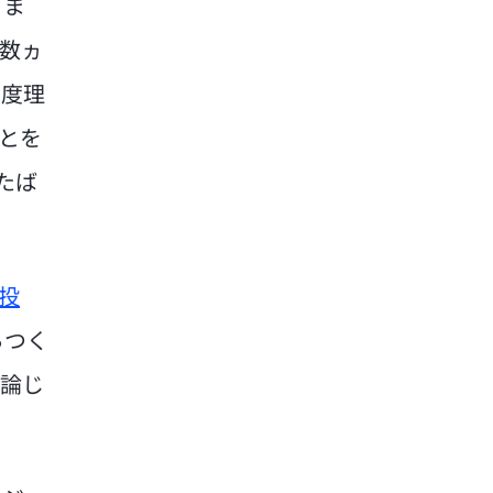
りま
去数ヵ
制度理
とを
たば
投
らつく
と論じ