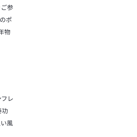
をご参
債のポ
年物
ンフレ
奏功
追い風