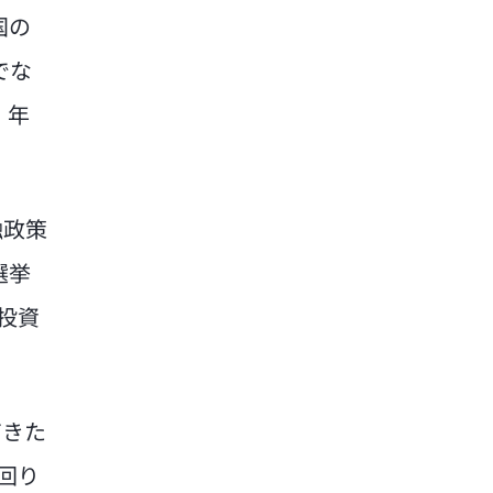
国の
でな
、年
融政策
選挙
投資
てきた
回り