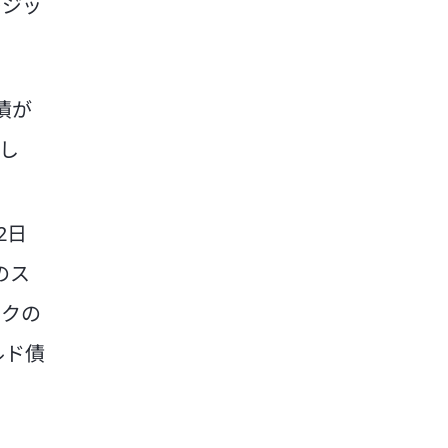
レジッ
債が
まし
2日
のス
スクの
ルド債