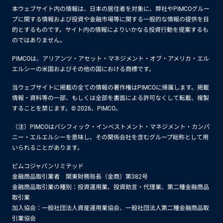
本ウェブサイト内の情報は、日本の居住者を対象に、弊社やPIMCOグルー
プに関する情報および投資や金融市場等に関する一般的な情報の提供を目
的とするものです。サイト内の情報によりいかなる投資行動を提案するも
のではありません。
PIMCOは、アリアンツ・アセット・マネジメント・オブ・アメリカ・エル
エルシーの米国およびその他の国における商標です。
当ウェブサイトに掲載の全ての情報の著作権はPIMCOに帰属します。掲載
情報・資料等の一部、もしくは全部を書面による許可なくして転載、複製
することを禁じます。© 2026、PIMCO。
（注）PIMCOはパシフィック・インベストメント・マネジメント・カンパ
ニー・エルエルシーを意味し、その関係会社を含むグループ総称として用
いられることがあります。
ピムコジャパンリミテッド
金融商品取引業者 関東財務局長（金商）第382号
金融商品取引業の種別：投資運用業、投資助言・代理業、第二種金融商品
取引業
加入協会：一般社団法人資産運用業協会、一般社団法人第二種金融商品取
引業協会