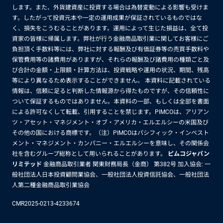
します。また、外貨建資産に投資する場合は為替変動による影響も受けま
す。したがって投資元本や一定の運用成果が保証されているものではな
く、損失をこうむることがあります。運用によって生じた損益は、全て投
資家の皆様に帰属します。弊社が行う金融商品取引業に関してお客様にご
負担頂く手数料等には、弊社に対する報酬及び有価証券等の売買手数料や
保管費用等の諸費用がありますが、それらの報酬及び諸費用の種類ごと及
び合計の金額・上限額・計算方法は、投資戦略や運用の状況、期間、残高
等により異なるため表示することができません。 本資料に記載されている
情報は、信頼に足ると判断した情報源から得たものですが、その信頼性に
ついて保証するものではありません。本資料の一部、もしくは全部を書面
による許可なくして転載、引用することを禁じます。PIMCOは、アリアン
ツ・アセット・マネジメント・オブ・アメリカ・エルエルシーの米国及び
その他の国における商標です。（注）PIMCOはパシフィック・インベスト
メント・マネジメント・カンパニー・エルエルシーを意味し、その関係会
社を含むグループ総称として用いられることがあります。
ピムコジャパン
リミテッド
金融商品取引業者 関東財務局長（金商） 第382号 加入協会: 一
般社団法人日本投資顧問業協会、一般社団法人投資信託協会、一般社団法
人第二種金融商品取引業協会
CMR2025-0213-4233674