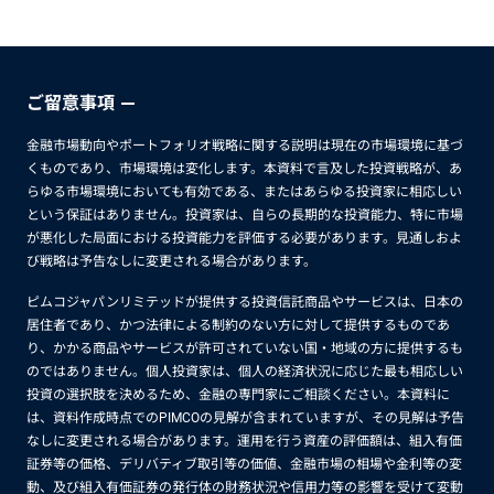
ご留意事項
金融市場動向やポートフォリオ戦略に関する説明は現在の市場環境に基づ
くものであり、市場環境は変化します。本資料で言及した投資戦略が、あ
らゆる市場環境においても有効である、またはあらゆる投資家に相応しい
という保証はありません。投資家は、自らの長期的な投資能力、特に市場
が悪化した局面における投資能力を評価する必要があります。見通しおよ
び戦略は予告なしに変更される場合があります。
ピムコジャパンリミテッドが提供する投資信託商品やサービスは、日本の
居住者であり、かつ法律による制約のない方に対して提供するものであ
り、かかる商品やサービスが許可されていない国・地域の方に提供するも
のではありません。個人投資家は、個人の経済状況に応じた最も相応しい
投資の選択肢を決めるため、金融の専門家にご相談ください。本資料に
は、資料作成時点でのPIMCOの見解が含まれていますが、その見解は予告
なしに変更される場合があります。運用を行う資産の評価額は、組入有価
証券等の価格、デリバティブ取引等の価値、金融市場の相場や金利等の変
動、及び組入有価証券の発行体の財務状況や信用力等の影響を受けて変動