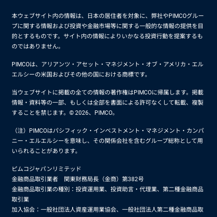
本ウェブサイト内の情報は、日本の居住者を対象に、弊社やPIMCOグルー
プに関する情報および投資や金融市場等に関する一般的な情報の提供を目
的とするものです。サイト内の情報によりいかなる投資行動を提案するも
のではありません。
PIMCOは、アリアンツ・アセット・マネジメント・オブ・アメリカ・エル
エルシーの米国およびその他の国における商標です。
当ウェブサイトに掲載の全ての情報の著作権はPIMCOに帰属します。掲載
情報・資料等の一部、もしくは全部を書面による許可なくして転載、複製
することを禁じます。© 2026、PIMCO。
（注）PIMCOはパシフィック・インベストメント・マネジメント・カンパ
ニー・エルエルシーを意味し、その関係会社を含むグループ総称として用
いられることがあります。
ピムコジャパンリミテッド
金融商品取引業者 関東財務局長（金商）第382号
金融商品取引業の種別：投資運用業、投資助言・代理業、第二種金融商品
取引業
加入協会：一般社団法人資産運用業協会、一般社団法人第二種金融商品取