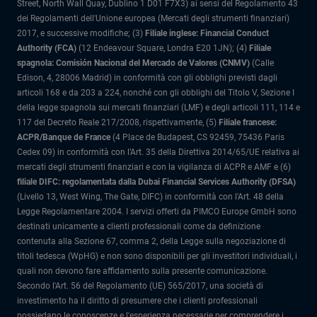
Street, North Wall Quay, Dublino 1 D01 F7X3) ai sensi del Regolamento 43
dei Regolamenti dell'Unione europea (Mercati degli strumenti finanziari)
2017, e successive modifiche; (3)
Filiale inglese: Financial Conduct
Authority (FCA)
(12 Endeavour Square, Londra E20 1JN); (4)
Filiale
spagnola: Comisión Nacional del Mercado de Valores (CNMV)
(Calle
Edison, 4, 28006 Madrid) in conformità con gli obblighi previsti dagli
articoli 168 e da 203 a 224, nonché con gli obblighi del Titolo V, Sezione I
della legge spagnola sui mercati finanziari (LMF) e degli articoli 111, 114 e
117 del Decreto Reale 217/2008, rispettivamente, (5)
Filiale francese:
ACPR/Banque de France
(4 Place de Budapest, CS 92459, 75436 Paris
Cedex 09) in conformità con l’Art. 35 della Direttiva 2014/65/UE relativa ai
mercati degli strumenti finanziari e con la vigilanza di ACPR e AMF e (6)
filiale DIFC: regolamentata dalla Dubai Financial Services Authority (DFSA)
(Livello 13, West Wing, The Gate, DIFC) in conformità con l'Art. 48 della
Legge Regolamentare 2004. I servizi offerti da PIMCO Europe GmbH sono
destinati unicamente a clienti professionali come da definizione
contenuta alla Sezione 67, comma 2, della Legge sulla negoziazione di
titoli tedesca (WpHG) e non sono disponibili per gli investitori individuali, i
quali non devono fare affidamento sulla presente comunicazione.
Secondo l'Art. 56 del Regolamento (UE) 565/2017, una società di
investimento ha il diritto di presumere che i clienti professionali
possiedano le conoscenze e l'esperienza necessarie per comprendere i