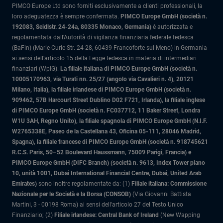
PIMCO Europe Ltd sono forniti esclusivamente a clienti professionali, la
loro adeguatezza è sempre confermata.
PIMCO Europe GmbH (società n.
192083, Seidlstr. 24-24a, 80335 Monaco, Germania)
è autorizzata e
regolamentata dall'Autorità di vigilanza finanziaria federale tedesca
(BaFin) (Marie-Curie-Str. 24-28, 60439 Francoforte sul Meno) in Germania
ai sensi dell’articolo 15 della Legge tedesca in materia di intermediari
finanziari (WpIG).
La filiale italiana di PIMCO Europe GmbH (società n.
10005170963, via Turati nn. 25/27 (angolo via Cavalieri n. 4), 20121
Milano, Italia)
, la filiale irlandese di PIMCO Europe GmbH (società n.
909462, 57B Harcourt Street Dublino D02 F721, Irlanda), la filiale inglese
di PIMCO Europe GmbH (società n. FC037712, 11 Baker Street, Londra
W1U 3AH, Regno Unito), la filiale spagnola di PIMCO Europe GmbH (N.I.F.
W2765338E, Paseo de la Castellana 43, Oficina 05-111, 28046 Madrid,
Spagna), la filiale francese di PIMCO Europe GmbH (società n. 918745621
R.C.S. Paris, 50–52 Boulevard Haussmann, 75009 Parigi, Francia) e
PIMCO Europe GmbH (DIFC Branch) (società n. 9613, Index Tower piano
10, unità 1001, Dubai International Financial Centre, Dubai, United Arab
Emirates)
sono inoltre regolamentate da: (1)
Filiale italiana: Commissione
Nazionale per le Società e la Borsa (CONSOB)
(Via Giovanni Battista
Martini, 3 - 00198 Roma) ai sensi dell'articolo 27 del Testo Unico
Finanziario; (2)
Filiale irlandese: Central Bank of Ireland
(New Wapping