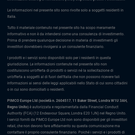
Le informazioni nel presente sito sono rivolte solo a soggetti residenti in
Italia.
Tutto il materiale contenuto nel presente sito ha scopo meramente
informativo e non è da intendersi come una consulenza di investimento.
Prima di prendere qualunque decisione in materia di investimenti gli
investitori dovrebbero rivolgersi a un consulente finanziario.
I prodotti e i servizi sono disponibili solo per i residenti in questa
giurisdizione. Le informazioni contenute nel presente sito non
costituiscono un’offerta di prodotti o servizi né la sollecitazione di
un’offerta a soggetti al di fuori dell’Italia che non possono ricevere tali
informazioni ai sensi delle leggi applicabili nello Stato di cui sono cittadini
o in cui sono domiciliati o residenti.
PIMCO Europe Ltd (società n. 2604517
,
11 Baker Street, Londra W1U 3AH,
Regno Unito)
è autorizzata e regolamentata dalla Financial Conduct
Authority (FCA) (12 Endeavour Square, Londra E20 1JN) nel Regno Unito.
I servizi forniti da PIMCO Europe Ltd non sono disponibili per gli investitori
retail, che non devono fare affidamento su questa comunicazione ma
contattare il proprio consulente finanziario. Poiché i servizi e i prodotti di