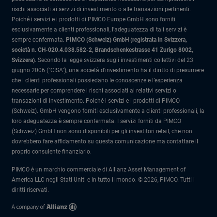
rischi associati ai servizi di investimento o alle transazioni pertinenti.
Poiché i servizi e i prodotti di PIMCO Europe GmbH sono forniti
esclusivamente a clienti professionali, l'adeguatezza di tali servizi è
sempre confermata.
PIMCO (Schweiz) GmbH (registrata in Svizzera,
società n. CH-020.4.038.582-2, Brandschenkestrasse 41 Zurigo 8002,
Svizzera)
.
Secondo la legge svizzera sugli investimenti collettivi del 23
giugno 2006 (“CISA”), una società d’investimento ha il diritto di presumere
che i clienti professionali possiedano le conoscenze e l’esperienza
necessarie per comprendere i rischi associati ai relativi servizi o
transazioni di investimento. Poiché i servizi e i prodotti di PIMCO
(Schweiz). GmbH vengono forniti esclusivamente a clienti professionali, la
loro adeguatezza è sempre confermata.
I servizi forniti da PIMCO
(Schweiz) GmbH non sono disponibili per gli investitori retail, che non
dovrebbero fare affidamento su questa comunicazione ma contattare il
proprio consulente finanziario.
PIMCO è un marchio commerciale di Allianz Asset Management of
America LLC negli Stati Uniti e in tutto il mondo. © 2026, PIMCO. Tutti i
diritti riservati.