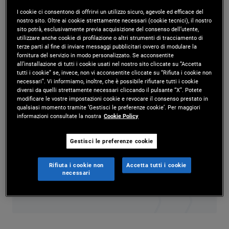
I cookie ci consentono di offrirvi un utilizzo sicuro, agevole ed efficace del
Mr. Steiner is a vice president and portfolio
nostro sito. Oltre ai cookie strettamente necessari (cookie tecnici), il nostro
sito potrà, esclusivamente previa acquisizione del consenso dell’utente,
manager in the New York office. He is responsible
utilizzare anche cookie di profilazione o altri strumenti di tracciamento di
terze parti al fine di inviare messaggi pubblicitari ovvero di modulare la
for the management and implementation of
fornitura del servizio in modo personalizzato. Se acconsentite
all’installazione di tutti i cookie usati nel nostro sito cliccate su “Accetta
equity portfolios. Prior to joining PIMCO in 2021, he
tutti i cookie” se, invece, non vi acconsentite cliccate su “Rifiuta i cookie non
necessari”. Vi informiamo, inoltre, che è possibile rifiutare tutti i cookie
was an investment analyst focusing on portfolio
diversi da quelli strettamente necessari cliccando il pulsante “X”. Potete
modificare le vostre impostazioni cookie e revocare il consenso prestato in
implementation, rebalancing, and trading for
qualsiasi momento tramite ‘Gestisci le preferenze cookie’. Per maggiori
informazioni consultate la nostra
Cookie Policy
RegentAtlantic Capital. He has 14 years of
investment experience and holds an
Gestisci le preferenze cookie
undergraduate degree in economics from Rutgers
Rifiuta i cookie non
Accetta tutti i cookie
necessari
University. He is a CFA charterholder.