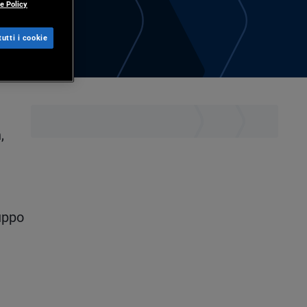
e Policy
utti i cookie
,
luppo