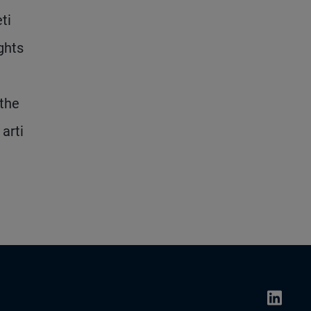
ti
ghts
 the
arti