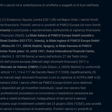
 o servizi né la sollecitazione di un’offerta a soggetti al di fuori dell’Italia
 (12 Endeavour Square, Londra E20 1JN) nel Regno Unito. I servizi forniti
 finanziario. Poiché i servizi e i prodotti di PIMCO Europe Ltd sono forniti
ermania)
è autorizzata e regolamentata dall'Autorità di vigilanza finanziaria
 finanziari (WpIG).
La filiale italiana di PIMCO Europe GmbH (società n.
 Street Dublino D02 F721, Irlanda), la filiale inglese di PIMCO Europe GmbH
Oficina 05-111, 28046 Madrid, Spagna), la filiale francese di PIMCO
ex Tower piano 10, unità 1001, Dubai International Financial Centre,
 Martini, 3 - 00198 Roma) ai sensi dell'articolo 27 del Testo Unico
 dell'Unione europea (Mercati degli strumenti finanziari) 2017, e
el Mercado de Valores (CNMV)
(Calle Edison, 4, 28006 Madrid) in conformità
li articoli 111, 114 e 117 del Decreto Reale 217/2008, rispettivamente, (5)
i mercati degli strumenti finanziari e con la vigilanza di ACPR e AMF e (6)
amentare 2004. I servizi offerti da PIMCO Europe GmbH sono destinati
ponibili per gli investitori individuali, i quali non devono fare
i professionali possiedano le conoscenze e l'esperienza necessarie per
nte a clienti professionali, l'adeguatezza di tali servizi è sempre
izzera sugli investimenti collettivi del 23 giugno 2006 (“CISA”), una società
 servizi o transazioni di investimento. Poiché i servizi e i prodotti di