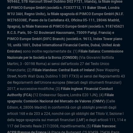
909462, 57B Harcourt Street Dublino D02 F721, Irlanda), la filiale inglese
di PIMCO Europe GmbH (società n. FC037712, 11 Baker Street, Londra
W1U 3AH, Regno Unito), la filiale spagnola di PIMCO Europe GmbH (N.I.F.
W2765338E, Paseo de la Castellana 43, Oficina 05-111, 28046 Madrid,
Spagna), la filiale francese di PIMCO Europe GmbH (società n. 918745621
R.C.S. Paris, 50–52 Boulevard Haussmann, 75009 Parigi, Francia) e
PIMCO Europe GmbH (DIFC Branch) (società n. 9613, Index Tower piano
10, unità 1001, Dubai International Financial Centre, Dubai, United Arab
Emirates)
sono inoltre regolamentate da: (1)
Filiale italiana: Commissione
Nazionale per le Società e la Borsa (CONSOB)
(Via Giovanni Battista
Martini, 3 - 00198 Roma) ai sensi dell'articolo 27 del Testo Unico
Finanziario; (2)
Filiale irlandese: Central Bank of Ireland
(New Wapping
Street, North Wall Quay, Dublino 1 D01 F7X3) ai sensi del Regolamento 43
dei Regolamenti dell'Unione europea (Mercati degli strumenti finanziari)
2017, e successive modifiche; (3)
Filiale inglese: Financial Conduct
Authority (FCA)
(12 Endeavour Square, Londra E20 1JN); (4)
Filiale
spagnola: Comisión Nacional del Mercado de Valores (CNMV)
(Calle
Edison, 4, 28006 Madrid) in conformità con gli obblighi previsti dagli
articoli 168 e da 203 a 224, nonché con gli obblighi del Titolo V, Sezione I
della legge spagnola sui mercati finanziari (LMF) e degli articoli 111, 114 e
117 del Decreto Reale 217/2008, rispettivamente, (5)
Filiale francese:
ACPR/Banque de France
(4 Place de Budapest, CS 92459, 75436 Paris