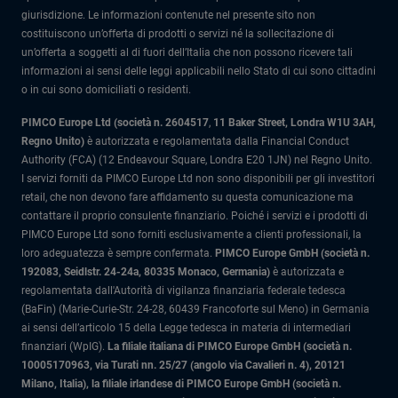
giurisdizione. Le informazioni contenute nel presente sito non
costituiscono un’offerta di prodotti o servizi né la sollecitazione di
un’offerta a soggetti al di fuori dell’Italia che non possono ricevere tali
informazioni ai sensi delle leggi applicabili nello Stato di cui sono cittadini
o in cui sono domiciliati o residenti.
PIMCO Europe Ltd (società n. 2604517
,
11 Baker Street, Londra W1U 3AH,
Regno Unito)
è autorizzata e regolamentata dalla Financial Conduct
Authority (FCA) (12 Endeavour Square, Londra E20 1JN) nel Regno Unito.
I servizi forniti da PIMCO Europe Ltd non sono disponibili per gli investitori
retail, che non devono fare affidamento su questa comunicazione ma
contattare il proprio consulente finanziario. Poiché i servizi e i prodotti di
PIMCO Europe Ltd sono forniti esclusivamente a clienti professionali, la
loro adeguatezza è sempre confermata.
PIMCO Europe GmbH (società n.
192083, Seidlstr. 24-24a, 80335 Monaco, Germania)
è autorizzata e
regolamentata dall'Autorità di vigilanza finanziaria federale tedesca
(BaFin) (Marie-Curie-Str. 24-28, 60439 Francoforte sul Meno) in Germania
ai sensi dell’articolo 15 della Legge tedesca in materia di intermediari
finanziari (WpIG).
La filiale italiana di PIMCO Europe GmbH (società n.
10005170963, via Turati nn. 25/27 (angolo via Cavalieri n. 4), 20121
Milano, Italia)
, la filiale irlandese di PIMCO Europe GmbH (società n.