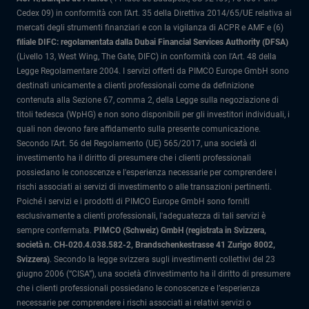
Cedex 09) in conformità con l’Art. 35 della Direttiva 2014/65/UE relativa ai
mercati degli strumenti finanziari e con la vigilanza di ACPR e AMF e (6)
filiale DIFC: regolamentata dalla Dubai Financial Services Authority (DFSA)
(Livello 13, West Wing, The Gate, DIFC) in conformità con l'Art. 48 della
Legge Regolamentare 2004. I servizi offerti da PIMCO Europe GmbH sono
destinati unicamente a clienti professionali come da definizione
contenuta alla Sezione 67, comma 2, della Legge sulla negoziazione di
titoli tedesca (WpHG) e non sono disponibili per gli investitori individuali, i
quali non devono fare affidamento sulla presente comunicazione.
Secondo l'Art. 56 del Regolamento (UE) 565/2017, una società di
investimento ha il diritto di presumere che i clienti professionali
possiedano le conoscenze e l'esperienza necessarie per comprendere i
rischi associati ai servizi di investimento o alle transazioni pertinenti.
Poiché i servizi e i prodotti di PIMCO Europe GmbH sono forniti
esclusivamente a clienti professionali, l'adeguatezza di tali servizi è
sempre confermata.
PIMCO (Schweiz) GmbH (registrata in Svizzera,
società n. CH-020.4.038.582-2, Brandschenkestrasse 41 Zurigo 8002,
Svizzera)
.
Secondo la legge svizzera sugli investimenti collettivi del 23
giugno 2006 (“CISA”), una società d’investimento ha il diritto di presumere
che i clienti professionali possiedano le conoscenze e l’esperienza
necessarie per comprendere i rischi associati ai relativi servizi o