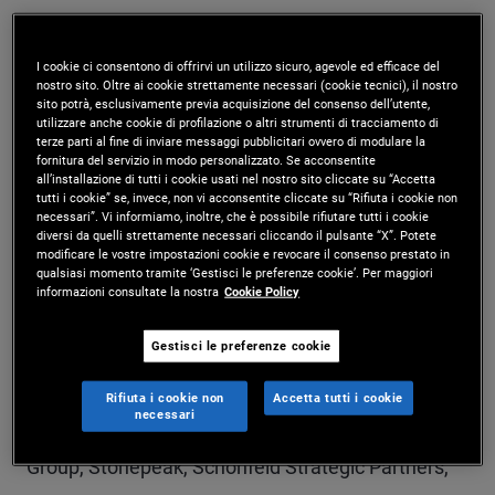
Mr. Pullar is a vice president on the global wealth
management team in the Sydney office,
I cookie ci consentono di offrirvi un utilizzo sicuro, agevole ed efficace del
nostro sito. Oltre ai cookie strettamente necessari (cookie tecnici), il nostro
sito potrà, esclusivamente previa acquisizione del consenso dell’utente,
specializing in alternative credit and hedge fund
utilizzare anche cookie di profilazione o altri strumenti di tracciamento di
terze parti al fine di inviare messaggi pubblicitari ovvero di modulare la
capabilities. He also leads PIMCO's coverage of
fornitura del servizio in modo personalizzato. Se acconsentite
all’installazione di tutti i cookie usati nel nostro sito cliccate su “Accetta
family office clients in the region. Prior to joining
tutti i cookie” se, invece, non vi acconsentite cliccate su “Rifiuta i cookie non
necessari”. Vi informiamo, inoltre, che è possibile rifiutare tutti i cookie
PIMCO in 2025, he was a partner at AIPX, the
diversi da quelli strettamente necessari cliccando il pulsante “X”. Potete
modificare le vostre impostazioni cookie e revocare il consenso prestato in
strategic partner of CAIS in the Asia-Pacific region;
qualsiasi momento tramite ‘Gestisci le preferenze cookie’. Per maggiori
informazioni consultate la nostra
Cookie Policy
he helped launch and scale AIPX's Australian
funds management business and led wealth
Gestisci le preferenze cookie
distribution of global alternative strategies in
Rifiuta i cookie non
Accetta tutti i cookie
necessari
Australia and New Zealand, including The Carlyle
Group, Stonepeak, Schonfeld Strategic Partners,