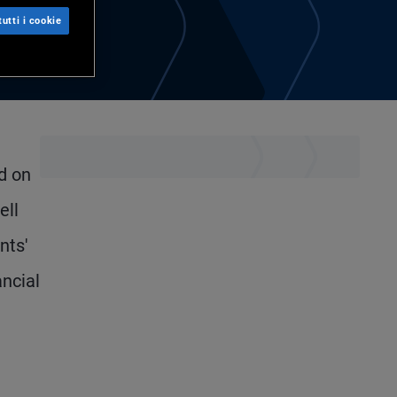
utti i cookie
d on
ell
nts'
ancial