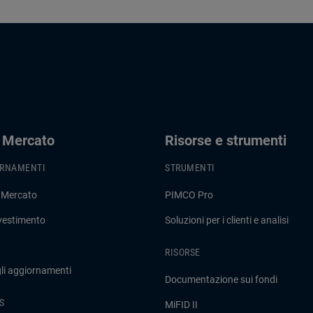
i Mercato
Risorse e strumenti
ORNAMENTI
STRUMENTI
 Mercato
PIMCO Pro
nvestimento
Soluzioni per i clienti e analisi
RISORSE
gli aggiornamenti
Documentazione sui fondi
S
MiFID II