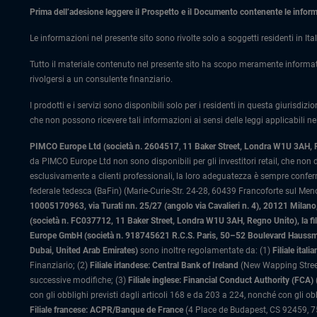
Prima dell’adesione leggere il Prospetto e il Documento contenente le informaz
Le informazioni nel presente sito sono rivolte solo a soggetti residenti in Ital
Tutto il materiale contenuto nel presente sito ha scopo meramente informat
rivolgersi a un consulente finanziario.
I prodotti e i servizi sono disponibili solo per i residenti in questa giurisdizi
che non possono ricevere tali informazioni ai sensi delle leggi applicabili nel
PIMCO Europe Ltd (società n. 2604517
,
11 Baker Street, Londra W1U 3AH,
da PIMCO Europe Ltd non sono disponibili per gli investitori retail, che non
esclusivamente a clienti professionali, la loro adeguatezza è sempre confe
federale tedesca (BaFin) (Marie-Curie-Str. 24-28, 60439 Francoforte sul Meno)
10005170963, via Turati nn. 25/27 (angolo via Cavalieri n. 4), 20121 Milano, 
(società n. FC037712, 11 Baker Street, Londra W1U 3AH, Regno Unito), la fi
Europe GmbH (società n. 918745621 R.C.S. Paris, 50–52 Boulevard Haussman
Dubai, United Arab Emirates)
sono inoltre regolamentate da: (1)
Filiale ita
Finanziario; (2)
Filiale irlandese: Central Bank of Ireland
(New Wapping Street
successive modifiche; (3)
Filiale inglese: Financial Conduct Authority (FCA)
con gli obblighi previsti dagli articoli 168 e da 203 a 224, nonché con gli ob
Filiale francese: ACPR/Banque de France
(4 Place de Budapest, CS 92459, 754