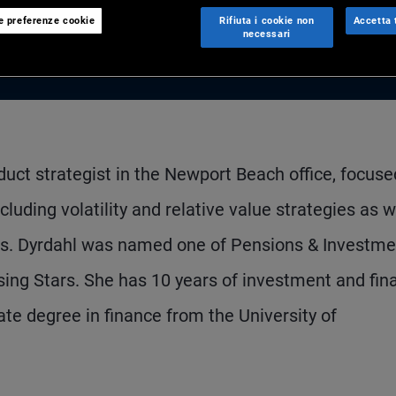
le preferenze cookie
Rifiuta i cookie non
Accetta t
necessari
duct strategist in the Newport Beach office, focuse
luding volatility and relative value strategies as w
, Ms. Dyrdahl was named one of Pensions & Investme
ising Stars. She has 10 years of investment and fin
te degree in finance from the University of