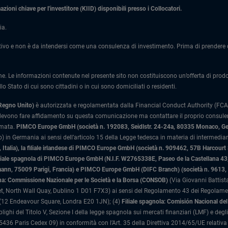
ioni chiave per l'investitore (KIID) disponibili presso i Collocatori.
ia.
ivo e non è da intendersi come una consulenza di investimento. Prima di prendere qu
one. Le informazioni contenute nel presente sito non costituiscono un’offerta di prodotti
lo Stato di cui sono cittadini o in cui sono domiciliati o residenti.
 Regno Unito)
è autorizzata e regolamentata dalla Financial Conduct Authority (FCA)
 devono fare affidamento su questa comunicazione ma contattare il proprio consulente
rmata.
PIMCO Europe GmbH (società n. 192083, Seidlstr. 24-24a, 80335 Monaco, G
 in Germania ai sensi dell’articolo 15 della Legge tedesca in materia di intermediari
Italia)
, la filiale irlandese di PIMCO Europe GmbH (società n. 909462, 57B Harcourt
liale spagnola di PIMCO Europe GmbH (N.I.F. W2765338E, Paseo de la Castellana 43, 
n, 75009 Parigi, Francia) e PIMCO Europe GmbH (DIFC Branch) (società n. 9613, Ind
liana: Commissione Nazionale per le Società e la Borsa (CONSOB)
(Via Giovanni Battista
, North Wall Quay, Dublino 1 D01 F7X3) ai sensi del Regolamento 43 dei Regolamenti
(12 Endeavour Square, Londra E20 1JN); (4)
Filiale spagnola: Comisión Nacional d
blighi del Titolo V, Sezione I della legge spagnola sui mercati finanziari (LMF) e deg
36 Paris Cedex 09) in conformità con l’Art. 35 della Direttiva 2014/65/UE relativa a