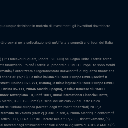
alunque decisione in materia di investimenti gli investitori dovrebbero
 o servizi né la sollecitazione di un’offerta a soggetti al di fuori dell’Italia
 (12 Endeavour Square, Londra E20 1JN) nel Regno Unito. I servizi forniti
 finanziario. Poiché i servizi e i prodotti di PIMCO Europe Ltd sono forniti
ermania)
è autorizzata e regolamentata dall'Autorità di vigilanza finanziaria
 finanziari (WpIG).
La filiale italiana di PIMCO Europe GmbH (società n.
 Street Dublino D02 F721, Irlanda), la filiale inglese di PIMCO Europe GmbH
Oficina 05-111, 28046 Madrid, Spagna), la filiale francese di PIMCO
ex Tower piano 10, unità 1001, Dubai International Financial Centre,
 Martini, 3 - 00198 Roma) ai sensi dell'articolo 27 del Testo Unico
 dell'Unione europea (Mercati degli strumenti finanziari) 2017, e
el Mercado de Valores (CNMV)
(Calle Edison, 4, 28006 Madrid) in conformità
li articoli 111, 114 e 117 del Decreto Reale 217/2008, rispettivamente, (5)
i mercati degli strumenti finanziari e con la vigilanza di ACPR e AMF e (6)