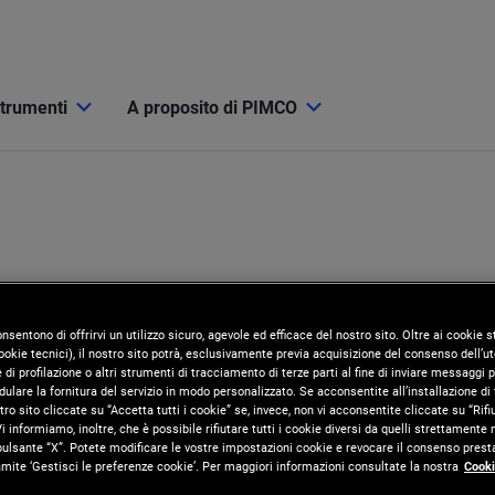
strumenti
A proposito di PIMCO
onsentono di offrirvi un utilizzo sicuro, agevole ed efficace del nostro sito. Oltre ai cookie
okie tecnici), il nostro sito potrà, esclusivamente previa acquisizione del consenso dell’ute
di profilazione o altri strumenti di tracciamento di terze parti al fine di inviare messaggi p
ulare la fornitura del servizio in modo personalizzato. Se acconsentite all’installazione di t
tro sito cliccate su “Accetta tutti i cookie” se, invece, non vi acconsentite cliccate su “Rifi
i informiamo, inoltre, che è possibile rifiutare tutti i cookie diversi da quelli strettamente
pulsante “X”. Potete modificare le vostre impostazioni cookie e revocare il consenso presta
ite ‘Gestisci le preferenze cookie’. Per maggiori informazioni consultate la nostra
Cooki