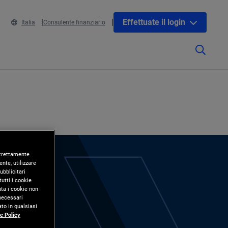
Effettuate il login
Italia
Consulente finanziario
 strettamente
nte, utilizzare
ubblicitari
utti i cookie
uta i cookie non
 necessari
to in qualsiasi
e Policy