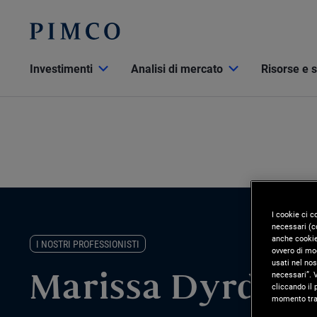
Investimenti
Analisi di mercato
Risorse e 
I cookie ci c
necessari (co
anche cookie 
I NOSTRI PROFESSIONISTI
ovvero di mod
usati nel nos
necessari”. V
Marissa Dyrdahl
cliccando il 
momento tram