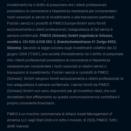
investimento ha il diritto di presumere che i clienti professionali
possiedano le conoscenze e l'esperienza necessarie per comprendere i
rischi associati ai servizi di investimento o alle transazioni pertinenti.
Poiché i servizi e i prodotti di PIMCO Europe GmbH sono forniti
esclusivamente a clienti professionali, l'adeguatezza di tali servizi è
sempre confermata.
PIMCO (Schweiz) GmbH (registrata in Svizzera,
società n. CH-020.4.038.582-2, Brandschenkestrasse 41 Zurigo 8002,
Svizzera)
.
Secondo la legge svizzera sugli investimenti collettivi del 23
giugno 2006 (“CISA”), una società d’investimento ha il diritto di presumere
che i clienti professionali possiedano le conoscenze e l’esperienza
necessarie per comprendere i rischi associati ai relativi servizi o
transazioni di investimento. Poiché i servizi e i prodotti di PIMCO
(Schweiz). GmbH vengono forniti esclusivamente a clienti professionali, la
loro adeguatezza è sempre confermata.
I servizi forniti da PIMCO
(Schweiz) GmbH non sono disponibili per gli investitori retail, che non
dovrebbero fare affidamento su questa comunicazione ma contattare il
proprio consulente finanziario.
PIMCO è un marchio commerciale di Allianz Asset Management of
America LLC negli Stati Uniti e in tutto il mondo. © 2026, PIMCO. Tutti i
diritti riservati.