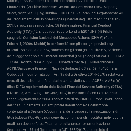
Martini, 3 - 00198 Roma) ai sensi dell'articolo 27 del Testo Unico
Finanziario; (2)
Filiale irlandese: Central Bank of Ireland
(New Wapping
Street, North Wall Quay, Dublino 1 D01 F7X3) ai sensi del Regolamento 43
dei Regolamenti dell'Unione europea (Mercati degli strumenti finanziari)
2017, e successive modifiche; (3)
Filiale inglese: Financial Conduct
Authority (FCA)
(12 Endeavour Square, Londra E20 1JN); (4)
Filiale
spagnola: Comisión Nacional del Mercado de Valores (CNMV)
(Calle
Edison, 4, 28006 Madrid) in conformità con gli obblighi previsti dagli
articoli 168 e da 203 a 224, nonché con gli obblighi del Titolo V, Sezione I
della legge spagnola sui mercati finanziari (LMF) e degli articoli 111, 114 e
117 del Decreto Reale 217/2008, rispettivamente, (5)
Filiale francese:
ACPR/Banque de France
(4 Place de Budapest, CS 92459, 75436 Paris
Cedex 09) in conformità con l’Art. 35 della Direttiva 2014/65/UE relativa ai
mercati degli strumenti finanziari e con la vigilanza di ACPR e AMF e (6)
filiale DIFC: regolamentata dalla Dubai Financial Services Authority (DFSA)
(Livello 13, West Wing, The Gate, DIFC) in conformità con l'Art. 48 della
Legge Regolamentare 2004. I servizi offerti da PIMCO Europe GmbH sono
destinati unicamente a clienti professionali come da definizione
contenuta alla Sezione 67, comma 2, della Legge sulla negoziazione di
titoli tedesca (WpHG) e non sono disponibili per gli investitori individuali, i
quali non devono fare affidamento sulla presente comunicazione.
Secondo l'Art. 56 del Regolamento (UE) 565/2017, una società di