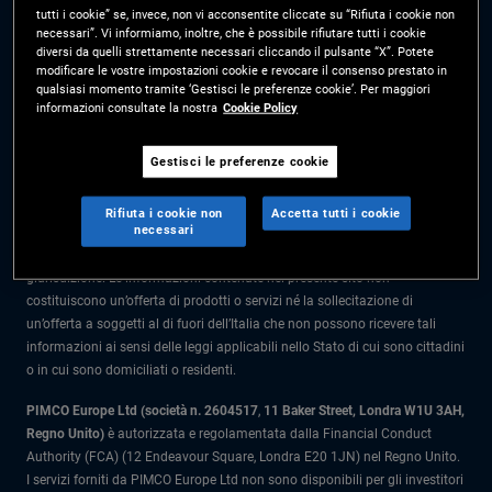
tutti i cookie” se, invece, non vi acconsentite cliccate su “Rifiuta i cookie non
Prima dell’adesione leggere il Prospetto e il Documento contenente le
necessari”. Vi informiamo, inoltre, che è possibile rifiutare tutti i cookie
informazioni chiave per l'investitore (KIID) disponibili presso i Collocatori.
diversi da quelli strettamente necessari cliccando il pulsante “X”. Potete
modificare le vostre impostazioni cookie e revocare il consenso prestato in
Le informazioni nel presente sito sono rivolte solo a soggetti residenti in
qualsiasi momento tramite ‘Gestisci le preferenze cookie’. Per maggiori
Italia.
informazioni consultate la nostra
Cookie Policy
Tutto il materiale contenuto nel presente sito ha scopo meramente
Gestisci le preferenze cookie
informativo e non è da intendersi come una consulenza di investimento.
Prima di prendere qualunque decisione in materia di investimenti gli
Rifiuta i cookie non
Accetta tutti i cookie
investitori dovrebbero rivolgersi a un consulente finanziario.
necessari
I prodotti e i servizi sono disponibili solo per i residenti in questa
giurisdizione. Le informazioni contenute nel presente sito non
costituiscono un’offerta di prodotti o servizi né la sollecitazione di
un’offerta a soggetti al di fuori dell’Italia che non possono ricevere tali
informazioni ai sensi delle leggi applicabili nello Stato di cui sono cittadini
o in cui sono domiciliati o residenti.
PIMCO Europe Ltd (società n. 2604517
,
11 Baker Street, Londra W1U 3AH,
Regno Unito)
è autorizzata e regolamentata dalla Financial Conduct
Authority (FCA) (12 Endeavour Square, Londra E20 1JN) nel Regno Unito.
I servizi forniti da PIMCO Europe Ltd non sono disponibili per gli investitori