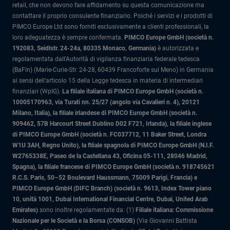
retail, che non devono fare affidamento su questa comunicazione ma
contattare il proprio consulente finanziario. Poiché i servizi e i prodotti di
PIMCO Europe Ltd sono forniti esclusivamente a clienti professionali, la
loro adeguatezza è sempre confermata.
PIMCO Europe GmbH (società n.
192083, Seidlstr. 24-24a, 80335 Monaco, Germania)
è autorizzata e
regolamentata dall'Autorità di vigilanza finanziaria federale tedesca
(BaFin) (Marie-Curie-Str. 24-28, 60439 Francoforte sul Meno) in Germania
ai sensi dell’articolo 15 della Legge tedesca in materia di intermediari
finanziari (WpIG).
La filiale italiana di PIMCO Europe GmbH (società n.
10005170963, via Turati nn. 25/27 (angolo via Cavalieri n. 4), 20121
Milano, Italia)
, la filiale irlandese di PIMCO Europe GmbH (società n.
909462, 57B Harcourt Street Dublino D02 F721, Irlanda), la filiale inglese
di PIMCO Europe GmbH (società n. FC037712, 11 Baker Street, Londra
W1U 3AH, Regno Unito), la filiale spagnola di PIMCO Europe GmbH (N.I.F.
W2765338E, Paseo de la Castellana 43, Oficina 05-111, 28046 Madrid,
Spagna), la filiale francese di PIMCO Europe GmbH (società n. 918745621
R.C.S. Paris, 50–52 Boulevard Haussmann, 75009 Parigi, Francia) e
PIMCO Europe GmbH (DIFC Branch) (società n. 9613, Index Tower piano
10, unità 1001, Dubai International Financial Centre, Dubai, United Arab
Emirates)
sono inoltre regolamentate da: (1)
Filiale italiana: Commissione
Nazionale per le Società e la Borsa (CONSOB)
(Via Giovanni Battista