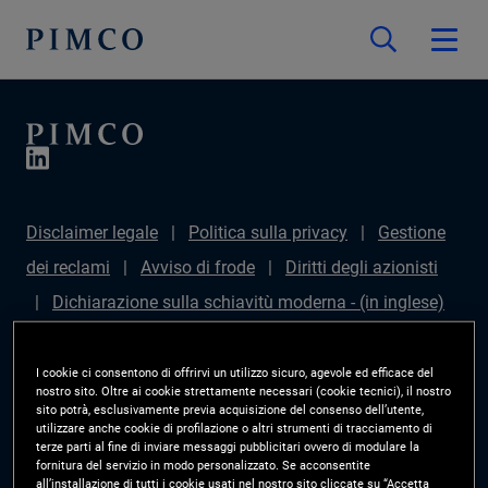
Disclaimer legale
Politica sulla privacy
Gestione
dei reclami
Avviso di frode
Diritti degli azionisti
Dichiarazione sulla schiavitù moderna - (in inglese)
Sustainable Finance Disclosures Regulation (SFDR)
PAI Disclosure
Diritti degli investitori
Site Map
I cookie ci consentono di offrirvi un utilizzo sicuro, agevole ed efficace del
nostro sito. Oltre ai cookie strettamente necessari (cookie tecnici), il nostro
Gestisci le preferenze cookie
PIMCO ESG Rating
sito potrà, esclusivamente previa acquisizione del consenso dell’utente,
utilizzare anche cookie di profilazione o altri strumenti di tracciamento di
Methodology
terze parti al fine di inviare messaggi pubblicitari ovvero di modulare la
fornitura del servizio in modo personalizzato. Se acconsentite
all’installazione di tutti i cookie usati nel nostro sito cliccate su “Accetta