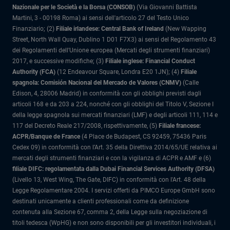
Nazionale per le Società e la Borsa (CONSOB)
(Via Giovanni Battista
Martini, 3 - 00198 Roma) ai sensi dell'articolo 27 del Testo Unico
Finanziario; (2)
Filiale irlandese: Central Bank of Ireland
(New Wapping
Street, North Wall Quay, Dublino 1 D01 F7X3) ai sensi del Regolamento 43
dei Regolamenti dell'Unione europea (Mercati degli strumenti finanziari)
2017, e successive modifiche; (3)
Filiale inglese: Financial Conduct
Authority (FCA)
(12 Endeavour Square, Londra E20 1JN); (4)
Filiale
spagnola: Comisión Nacional del Mercado de Valores (CNMV)
(Calle
Edison, 4, 28006 Madrid) in conformità con gli obblighi previsti dagli
articoli 168 e da 203 a 224, nonché con gli obblighi del Titolo V, Sezione I
della legge spagnola sui mercati finanziari (LMF) e degli articoli 111, 114 e
117 del Decreto Reale 217/2008, rispettivamente, (5)
Filiale francese:
ACPR/Banque de France
(4 Place de Budapest, CS 92459, 75436 Paris
Cedex 09) in conformità con l’Art. 35 della Direttiva 2014/65/UE relativa ai
mercati degli strumenti finanziari e con la vigilanza di ACPR e AMF e (6)
filiale DIFC: regolamentata dalla Dubai Financial Services Authority (DFSA)
(Livello 13, West Wing, The Gate, DIFC) in conformità con l'Art. 48 della
Legge Regolamentare 2004. I servizi offerti da PIMCO Europe GmbH sono
destinati unicamente a clienti professionali come da definizione
contenuta alla Sezione 67, comma 2, della Legge sulla negoziazione di
titoli tedesca (WpHG) e non sono disponibili per gli investitori individuali, i