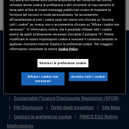
utilizzare anche cookie di profilazione o altri strumenti di tracciamento di
terze parti al fine di inviare messaggi pubblicitari ovvero di modulare la
fornitura del servizio in modo personalizzato. Se acconsentite
all’installazione di tutti i cookie usati nel nostro sito cliccate su “Accetta
tutti i cookie” se, invece, non vi acconsentite cliccate su “Rifiuta i cookie non
necessari”. Vi informiamo, inoltre, che è possibile rifiutare tutti i cookie
diversi da quelli strettamente necessari cliccando il pulsante “X”. Potete
modificare le vostre impostazioni cookie e revocare il consenso prestato in
qualsiasi momento tramite ‘Gestisci le preferenze cookie’. Per maggiori
informazioni consultate la nostra
Cookie Policy
Gestisci le preferenze cookie
Disclaimer legale
Politica sulla privacy
Gestione
Rifiuta i cookie non
Accetta tutti i cookie
dei reclami
Avviso di frode
Diritti degli azionisti
necessari
Dichiarazione sulla schiavitù moderna - (in inglese)
Sustainable Finance Disclosures Regulation (SFDR)
PAI Disclosure
Diritti degli investitori
Site Map
Gestisci le preferenze cookie
PIMCO ESG Rating
Methodology