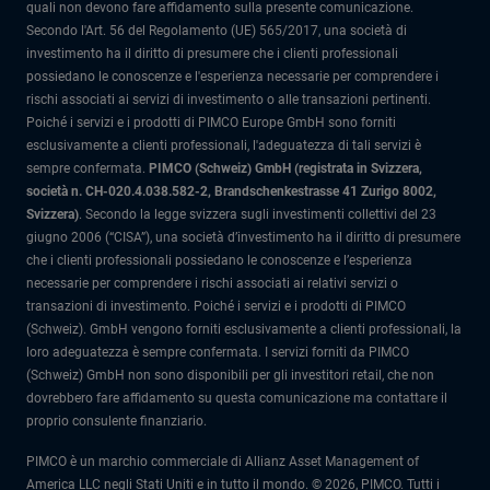
quali non devono fare affidamento sulla presente comunicazione.
Secondo l'Art. 56 del Regolamento (UE) 565/2017, una società di
investimento ha il diritto di presumere che i clienti professionali
possiedano le conoscenze e l'esperienza necessarie per comprendere i
rischi associati ai servizi di investimento o alle transazioni pertinenti.
Poiché i servizi e i prodotti di PIMCO Europe GmbH sono forniti
esclusivamente a clienti professionali, l'adeguatezza di tali servizi è
sempre confermata.
PIMCO (Schweiz) GmbH (registrata in Svizzera,
società n. CH-020.4.038.582-2, Brandschenkestrasse 41 Zurigo 8002,
Svizzera)
.
Secondo la legge svizzera sugli investimenti collettivi del 23
giugno 2006 (“CISA”), una società d’investimento ha il diritto di presumere
che i clienti professionali possiedano le conoscenze e l’esperienza
necessarie per comprendere i rischi associati ai relativi servizi o
transazioni di investimento. Poiché i servizi e i prodotti di PIMCO
(Schweiz). GmbH vengono forniti esclusivamente a clienti professionali, la
loro adeguatezza è sempre confermata.
I servizi forniti da PIMCO
(Schweiz) GmbH non sono disponibili per gli investitori retail, che non
dovrebbero fare affidamento su questa comunicazione ma contattare il
proprio consulente finanziario.
PIMCO è un marchio commerciale di Allianz Asset Management of
America LLC negli Stati Uniti e in tutto il mondo. © 2026, PIMCO. Tutti i