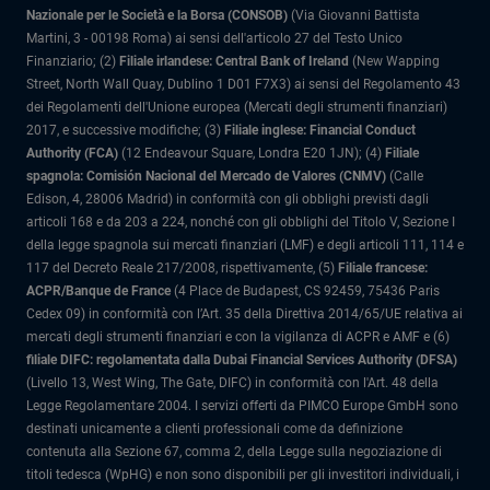
Nazionale per le Società e la Borsa (CONSOB)
(Via Giovanni Battista
Martini, 3 - 00198 Roma) ai sensi dell'articolo 27 del Testo Unico
Finanziario; (2)
Filiale irlandese: Central Bank of Ireland
(New Wapping
Street, North Wall Quay, Dublino 1 D01 F7X3) ai sensi del Regolamento 43
dei Regolamenti dell'Unione europea (Mercati degli strumenti finanziari)
2017, e successive modifiche; (3)
Filiale inglese: Financial Conduct
Authority (FCA)
(12 Endeavour Square, Londra E20 1JN); (4)
Filiale
spagnola: Comisión Nacional del Mercado de Valores (CNMV)
(Calle
Edison, 4, 28006 Madrid) in conformità con gli obblighi previsti dagli
articoli 168 e da 203 a 224, nonché con gli obblighi del Titolo V, Sezione I
della legge spagnola sui mercati finanziari (LMF) e degli articoli 111, 114 e
117 del Decreto Reale 217/2008, rispettivamente, (5)
Filiale francese:
ACPR/Banque de France
(4 Place de Budapest, CS 92459, 75436 Paris
Cedex 09) in conformità con l’Art. 35 della Direttiva 2014/65/UE relativa ai
mercati degli strumenti finanziari e con la vigilanza di ACPR e AMF e (6)
filiale DIFC: regolamentata dalla Dubai Financial Services Authority (DFSA)
(Livello 13, West Wing, The Gate, DIFC) in conformità con l'Art. 48 della
Legge Regolamentare 2004. I servizi offerti da PIMCO Europe GmbH sono
destinati unicamente a clienti professionali come da definizione
contenuta alla Sezione 67, comma 2, della Legge sulla negoziazione di
titoli tedesca (WpHG) e non sono disponibili per gli investitori individuali, i