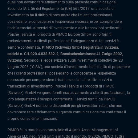
quali non devono fare affidamento sulla presente comunicazione.
Secondo l'Art. 56 del Regolamento (UE) 565/2017, una società di
investimento ha il diritto di presumere che i clienti professionali
possiedano le conoscenze e l'esperienza necessarie per comprendere i
rischi associati ai servizi di investimento o alle transazioni pertinenti.
Poiché i servizi e i prodotti di PIMCO Europe GmbH sono forniti
esclusivamente a clienti professionali, l'adeguatezza di tali servizi è
sempre confermata.
PIMCO (Schweiz) GmbH (registrata in Svizzera,
società n. CH-020.4.038.582-2, Brandschenkestrasse 41 Zurigo 8002,
Svizzera)
.
Secondo la legge svizzera sugli investimenti collettivi del 23
giugno 2006 (“CISA”), una società d’investimento ha il diritto di presumere
che i clienti professionali possiedano le conoscenze e l’esperienza
necessarie per comprendere i rischi associati ai relativi servizi o
transazioni di investimento. Poiché i servizi e i prodotti di PIMCO
(Schweiz). GmbH vengono forniti esclusivamente a clienti professionali, la
loro adeguatezza è sempre confermata.
I servizi forniti da PIMCO
(Schweiz) GmbH non sono disponibili per gli investitori retail, che non
dovrebbero fare affidamento su questa comunicazione ma contattare il
proprio consulente finanziario.
PIMCO è un marchio commerciale di Allianz Asset Management of
America LLC negli Stati Uniti e in tutto il mondo. © 2026, PIMCO. Tutti i