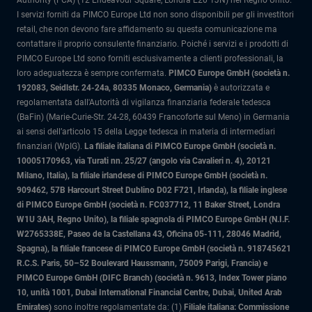
Authority (FCA) (12 Endeavour Square, Londra E20 1JN) nel Regno Unito.
I servizi forniti da PIMCO Europe Ltd non sono disponibili per gli investitori
retail, che non devono fare affidamento su questa comunicazione ma
contattare il proprio consulente finanziario. Poiché i servizi e i prodotti di
PIMCO Europe Ltd sono forniti esclusivamente a clienti professionali, la
loro adeguatezza è sempre confermata.
PIMCO Europe GmbH (società n.
192083, Seidlstr. 24-24a, 80335 Monaco, Germania)
è autorizzata e
regolamentata dall'Autorità di vigilanza finanziaria federale tedesca
(BaFin) (Marie-Curie-Str. 24-28, 60439 Francoforte sul Meno) in Germania
ai sensi dell’articolo 15 della Legge tedesca in materia di intermediari
finanziari (WpIG).
La filiale italiana di PIMCO Europe GmbH (società n.
10005170963, via Turati nn. 25/27 (angolo via Cavalieri n. 4), 20121
Milano, Italia)
, la filiale irlandese di PIMCO Europe GmbH (società n.
909462, 57B Harcourt Street Dublino D02 F721, Irlanda), la filiale inglese
di PIMCO Europe GmbH (società n. FC037712, 11 Baker Street, Londra
W1U 3AH, Regno Unito), la filiale spagnola di PIMCO Europe GmbH (N.I.F.
W2765338E, Paseo de la Castellana 43, Oficina 05-111, 28046 Madrid,
Spagna), la filiale francese di PIMCO Europe GmbH (società n. 918745621
R.C.S. Paris, 50–52 Boulevard Haussmann, 75009 Parigi, Francia) e
PIMCO Europe GmbH (DIFC Branch) (società n. 9613, Index Tower piano
10, unità 1001, Dubai International Financial Centre, Dubai, United Arab
Emirates)
sono inoltre regolamentate da: (1)
Filiale italiana: Commissione