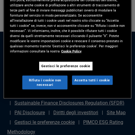
utilizzare anche cookie di profilazione o altri strumenti di tracciamento di
terze parti al fine di inviare messaggi pubblicitari ovvero di modulare la
fornitura del servizio in modo personalizzato. Se acconsentite
all’installazione di tutti i cookie usati nel nostro sito cliccate su “Accetta
tutti i cookie” se, invece, non vi acconsentite cliccate su “Rifiuta i cookie non
necessari”. Vi informiamo, inoltre, che è possibile rifiutare tutti i cookie
diversi da quelli strettamente necessari cliccando il pulsante “X”. Potete
modificare le vostre impostazioni cookie e revocare il consenso prestato in
qualsiasi momento tramite ‘Gestisci le preferenze cookie’. Per maggiori
informazioni consultate la nostra
Cookie Policy
Gestisci le preferenze cookie
Disclaimer legale
Politica sulla privacy
Gestione
Rifiuta i cookie non
Accetta tutti i cookie
dei reclami
Avviso di frode
Diritti degli azionisti
necessari
Dichiarazione sulla schiavitù moderna - (in inglese)
Sustainable Finance Disclosures Regulation (SFDR)
PAI Disclosure
Diritti degli investitori
Site Map
Gestisci le preferenze cookie
PIMCO ESG Rating
Methodology