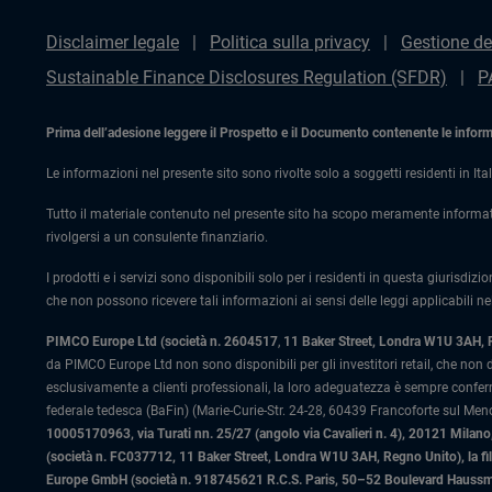
Disclaimer legale
Politica sulla privacy
Gestione de
Sustainable Finance Disclosures Regulation (SFDR)
P
Prima dell’adesione leggere il Prospetto e il Documento contenente le informaz
Le informazioni nel presente sito sono rivolte solo a soggetti residenti in Ital
Tutto il materiale contenuto nel presente sito ha scopo meramente informat
rivolgersi a un consulente finanziario.
I prodotti e i servizi sono disponibili solo per i residenti in questa giurisdizi
che non possono ricevere tali informazioni ai sensi delle leggi applicabili nel
PIMCO Europe Ltd (società n. 2604517
,
11 Baker Street, Londra W1U 3AH,
da PIMCO Europe Ltd non sono disponibili per gli investitori retail, che non
esclusivamente a clienti professionali, la loro adeguatezza è sempre confe
federale tedesca (BaFin) (Marie-Curie-Str. 24-28, 60439 Francoforte sul Meno)
10005170963, via Turati nn. 25/27 (angolo via Cavalieri n. 4), 20121 Milano, 
(società n. FC037712, 11 Baker Street, Londra W1U 3AH, Regno Unito), la fi
Europe GmbH (società n. 918745621 R.C.S. Paris, 50–52 Boulevard Haussman