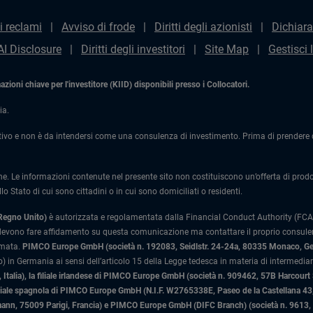
i reclami
Avviso di frode
Diritti degli azionisti
Dichiara
AI Disclosure
Diritti degli investitori
Site Map
Gestisci 
ioni chiave per l'investitore (KIID) disponibili presso i Collocatori.
ia.
ivo e non è da intendersi come una consulenza di investimento. Prima di prendere qu
one. Le informazioni contenute nel presente sito non costituiscono un’offerta di prodotti
lo Stato di cui sono cittadini o in cui sono domiciliati o residenti.
 Regno Unito)
è autorizzata e regolamentata dalla Financial Conduct Authority (FCA)
 devono fare affidamento su questa comunicazione ma contattare il proprio consulente
rmata.
PIMCO Europe GmbH (società n. 192083, Seidlstr. 24-24a, 80335 Monaco, G
 in Germania ai sensi dell’articolo 15 della Legge tedesca in materia di intermediari
Italia)
, la filiale irlandese di PIMCO Europe GmbH (società n. 909462, 57B Harcourt
liale spagnola di PIMCO Europe GmbH (N.I.F. W2765338E, Paseo de la Castellana 43, 
n, 75009 Parigi, Francia) e PIMCO Europe GmbH (DIFC Branch) (società n. 9613, Ind