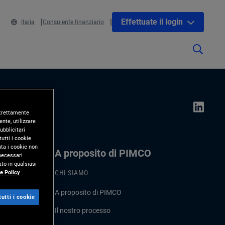
Effettuate il login
Italia
Consulente finanziario
 strettamente
nte, utilizzare
ubblicitari
utti i cookie
uta i cookie non
A proposito di PIMCO
 necessari
to in qualsiasi
e Policy
CHI SIAMO
A proposito di PIMCO
utti i cookie
Il nostro processo