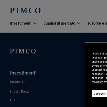
Investimenti
Analisi di mercato
Risorse e 
I cookie ci c
necessari (co
anche cookie 
ovvero di mod
usati nel nos
Investimenti
Analisi D
necessari”. V
cliccando il 
momento tram
PRODOTTI
ULTIMI AGGI
I nostri Fondi
Commento di
Gestisci 
ETF
Strategie d’i