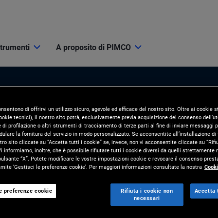
strumenti
A proposito di PIMCO
onsentono di offrirvi un utilizzo sicuro, agevole ed efficace del nostro sito. Oltre ai cookie
okie tecnici), il nostro sito potrà, esclusivamente previa acquisizione del consenso dell’ute
di profilazione o altri strumenti di tracciamento di terze parti al fine di inviare messaggi p
ulare la fornitura del servizio in modo personalizzato. Se acconsentite all’installazione di t
tro sito cliccate su “Accetta tutti i cookie” se, invece, non vi acconsentite cliccate su “Rifi
i Mercato
Risorse e strumenti
i informiamo, inoltre, che è possibile rifiutare tutti i cookie diversi da quelli strettamente
pulsante “X”. Potete modificare le vostre impostazioni cookie e revocare il consenso presta
ite ‘Gestisci le preferenze cookie’. Per maggiori informazioni consultate la nostra
Cooki
ORNAMENTI
STRUMENTI
 Mercato
PIMCO Pro
le preferenze cookie
Rifiuta i cookie non
Accetta t
necessari
nvestimento
Soluzioni per i clienti e analisi