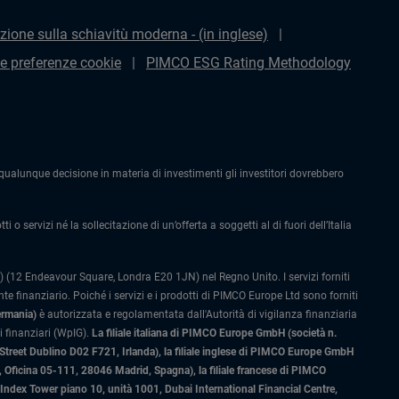
zione sulla schiavitù moderna - (in inglese)
le preferenze cookie
PIMCO ESG Rating Methodology
alunque decisione in materia di investimenti gli investitori dovrebbero
 o servizi né la sollecitazione di un’offerta a soggetti al di fuori dell’Italia
 (12 Endeavour Square, Londra E20 1JN) nel Regno Unito. I servizi forniti
 finanziario. Poiché i servizi e i prodotti di PIMCO Europe Ltd sono forniti
ermania)
è autorizzata e regolamentata dall'Autorità di vigilanza finanziaria
 finanziari (WpIG).
La filiale italiana di PIMCO Europe GmbH (società n.
 Street Dublino D02 F721, Irlanda), la filiale inglese di PIMCO Europe GmbH
Oficina 05-111, 28046 Madrid, Spagna), la filiale francese di PIMCO
ex Tower piano 10, unità 1001, Dubai International Financial Centre,