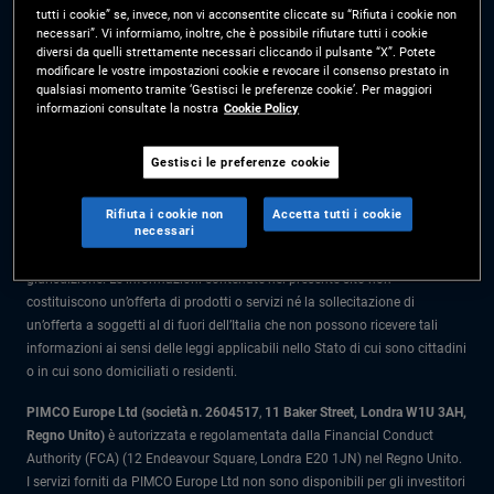
tutti i cookie” se, invece, non vi acconsentite cliccate su “Rifiuta i cookie non
Prima dell’adesione leggere il Prospetto e il Documento contenente le
necessari”. Vi informiamo, inoltre, che è possibile rifiutare tutti i cookie
informazioni chiave per l'investitore (KIID) disponibili presso i Collocatori.
diversi da quelli strettamente necessari cliccando il pulsante “X”. Potete
modificare le vostre impostazioni cookie e revocare il consenso prestato in
Le informazioni nel presente sito sono rivolte solo a soggetti residenti in
qualsiasi momento tramite ‘Gestisci le preferenze cookie’. Per maggiori
Italia.
informazioni consultate la nostra
Cookie Policy
Tutto il materiale contenuto nel presente sito ha scopo meramente
Gestisci le preferenze cookie
informativo e non è da intendersi come una consulenza di investimento.
Prima di prendere qualunque decisione in materia di investimenti gli
Rifiuta i cookie non
Accetta tutti i cookie
investitori dovrebbero rivolgersi a un consulente finanziario.
necessari
I prodotti e i servizi sono disponibili solo per i residenti in questa
giurisdizione. Le informazioni contenute nel presente sito non
costituiscono un’offerta di prodotti o servizi né la sollecitazione di
un’offerta a soggetti al di fuori dell’Italia che non possono ricevere tali
informazioni ai sensi delle leggi applicabili nello Stato di cui sono cittadini
o in cui sono domiciliati o residenti.
PIMCO Europe Ltd (società n. 2604517
,
11 Baker Street, Londra W1U 3AH,
Regno Unito)
è autorizzata e regolamentata dalla Financial Conduct
Authority (FCA) (12 Endeavour Square, Londra E20 1JN) nel Regno Unito.
I servizi forniti da PIMCO Europe Ltd non sono disponibili per gli investitori