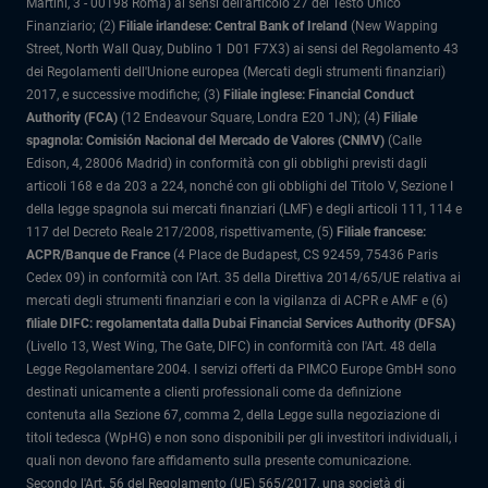
Martini, 3 - 00198 Roma) ai sensi dell'articolo 27 del Testo Unico
Finanziario; (2)
Filiale irlandese: Central Bank of Ireland
(New Wapping
Street, North Wall Quay, Dublino 1 D01 F7X3) ai sensi del Regolamento 43
dei Regolamenti dell'Unione europea (Mercati degli strumenti finanziari)
2017, e successive modifiche; (3)
Filiale inglese: Financial Conduct
Authority (FCA)
(12 Endeavour Square, Londra E20 1JN); (4)
Filiale
spagnola: Comisión Nacional del Mercado de Valores (CNMV)
(Calle
Edison, 4, 28006 Madrid) in conformità con gli obblighi previsti dagli
articoli 168 e da 203 a 224, nonché con gli obblighi del Titolo V, Sezione I
della legge spagnola sui mercati finanziari (LMF) e degli articoli 111, 114 e
117 del Decreto Reale 217/2008, rispettivamente, (5)
Filiale francese:
ACPR/Banque de France
(4 Place de Budapest, CS 92459, 75436 Paris
Cedex 09) in conformità con l’Art. 35 della Direttiva 2014/65/UE relativa ai
mercati degli strumenti finanziari e con la vigilanza di ACPR e AMF e (6)
filiale DIFC: regolamentata dalla Dubai Financial Services Authority (DFSA)
(Livello 13, West Wing, The Gate, DIFC) in conformità con l'Art. 48 della
Legge Regolamentare 2004. I servizi offerti da PIMCO Europe GmbH sono
destinati unicamente a clienti professionali come da definizione
contenuta alla Sezione 67, comma 2, della Legge sulla negoziazione di
titoli tedesca (WpHG) e non sono disponibili per gli investitori individuali, i
quali non devono fare affidamento sulla presente comunicazione.
Secondo l'Art. 56 del Regolamento (UE) 565/2017, una società di