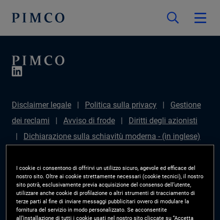
Disclaimer legale
Politica sulla privacy
Gestione
dei reclami
Avviso di frode
Diritti degli azionisti
Dichiarazione sulla schiavitù moderna - (in inglese)
Sustainable Finance Disclosures Regulation (SFDR)
PAI Disclosure
Diritti degli investitori
Site Map
I cookie ci consentono di offrirvi un utilizzo sicuro, agevole ed efficace del
nostro sito. Oltre ai cookie strettamente necessari (cookie tecnici), il nostro
Gestisci le preferenze cookie
PIMCO ESG Rating
sito potrà, esclusivamente previa acquisizione del consenso dell’utente,
utilizzare anche cookie di profilazione o altri strumenti di tracciamento di
Methodology
terze parti al fine di inviare messaggi pubblicitari ovvero di modulare la
fornitura del servizio in modo personalizzato. Se acconsentite
all’installazione di tutti i cookie usati nel nostro sito cliccate su “Accetta