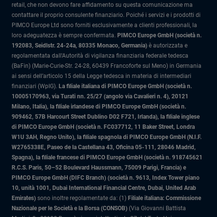
retail, che non devono fare affidamento su questa comunicazione ma
contattare il proprio consulente finanziario. Poiché i servizi e i prodotti di
PIMCO Europe Ltd sono forniti esclusivamente a clienti professionali, la
loro adeguatezza è sempre confermata.
PIMCO Europe GmbH (società n.
192083, Seidlstr. 24-24a, 80335 Monaco, Germania)
è autorizzata e
regolamentata dall'Autorità di vigilanza finanziaria federale tedesca
(BaFin) (Marie-Curie-Str. 24-28, 60439 Francoforte sul Meno) in Germania
ai sensi dell’articolo 15 della Legge tedesca in materia di intermediari
finanziari (WpIG).
La filiale italiana di PIMCO Europe GmbH (società n.
10005170963, via Turati nn. 25/27 (angolo via Cavalieri n. 4), 20121
Milano, Italia)
, la filiale irlandese di PIMCO Europe GmbH (società n.
909462, 57B Harcourt Street Dublino D02 F721, Irlanda), la filiale inglese
di PIMCO Europe GmbH (società n. FC037712, 11 Baker Street, Londra
W1U 3AH, Regno Unito), la filiale spagnola di PIMCO Europe GmbH (N.I.F.
W2765338E, Paseo de la Castellana 43, Oficina 05-111, 28046 Madrid,
Spagna), la filiale francese di PIMCO Europe GmbH (società n. 918745621
R.C.S. Paris, 50–52 Boulevard Haussmann, 75009 Parigi, Francia) e
PIMCO Europe GmbH (DIFC Branch) (società n. 9613, Index Tower piano
10, unità 1001, Dubai International Financial Centre, Dubai, United Arab
Emirates)
sono inoltre regolamentate da: (1)
Filiale italiana: Commissione
Nazionale per le Società e la Borsa (CONSOB)
(Via Giovanni Battista