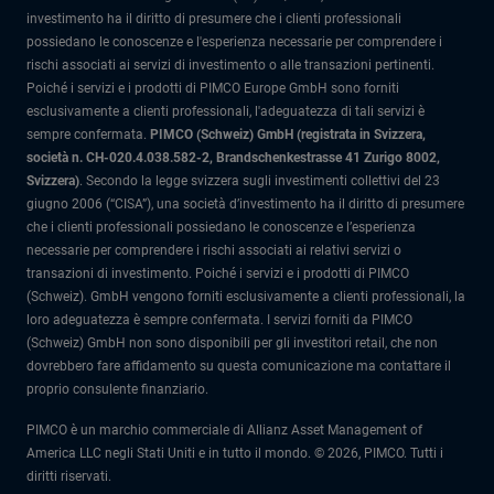
investimento ha il diritto di presumere che i clienti professionali
possiedano le conoscenze e l'esperienza necessarie per comprendere i
rischi associati ai servizi di investimento o alle transazioni pertinenti.
Poiché i servizi e i prodotti di PIMCO Europe GmbH sono forniti
esclusivamente a clienti professionali, l'adeguatezza di tali servizi è
sempre confermata.
PIMCO (Schweiz) GmbH (registrata in Svizzera,
società n. CH-020.4.038.582-2, Brandschenkestrasse 41 Zurigo 8002,
Svizzera)
.
Secondo la legge svizzera sugli investimenti collettivi del 23
giugno 2006 (“CISA”), una società d’investimento ha il diritto di presumere
che i clienti professionali possiedano le conoscenze e l’esperienza
necessarie per comprendere i rischi associati ai relativi servizi o
transazioni di investimento. Poiché i servizi e i prodotti di PIMCO
(Schweiz). GmbH vengono forniti esclusivamente a clienti professionali, la
loro adeguatezza è sempre confermata.
I servizi forniti da PIMCO
(Schweiz) GmbH non sono disponibili per gli investitori retail, che non
dovrebbero fare affidamento su questa comunicazione ma contattare il
proprio consulente finanziario.
PIMCO è un marchio commerciale di Allianz Asset Management of
America LLC negli Stati Uniti e in tutto il mondo. © 2026, PIMCO. Tutti i
diritti riservati.