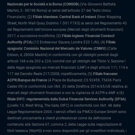
Nazionale per le Società e la Borsa (CONSOB)
(Via Giovanni Battista
Martini, 3 - 00198 Roma) ai sensi dell'articolo 27 del Testo Unico
Finanziario; (2)
Filiale irlandese: Central Bank of Ireland
(New Wapping
Street, North Wall Quay, Dublino 1 D01 F7X3) ai sensi del Regolamento 43
dei Regolamenti dell'Unione europea (Mercati degli strumenti finanziari)
2017, e successive modifiche; (3)
Filiale inglese: Financial Conduct
Authority (FCA)
(12 Endeavour Square, Londra E20 1JN); (4)
Filiale
spagnola: Comisión Nacional del Mercado de Valores (CNMV)
(Calle
Edison, 4, 28006 Madrid) in conformità con gli obblighi previsti dagli
articoli 168 e da 203 a 224, nonché con gli obblighi del Titolo V, Sezione I
della legge spagnola sui mercati finanziari (LMF) e degli articoli 111, 114 e
117 del Decreto Reale 217/2008, rispettivamente, (5)
Filiale francese:
ACPR/Banque de France
(4 Place de Budapest, CS 92459, 75436 Paris
Cedex 09) in conformità con l’Art. 35 della Direttiva 2014/65/UE relativa ai
mercati degli strumenti finanziari e con la vigilanza di ACPR e AMF e (6)
filiale DIFC: regolamentata dalla Dubai Financial Services Authority (DFSA)
(Livello 13, West Wing, The Gate, DIFC) in conformità con l'Art. 48 della
Legge Regolamentare 2004. I servizi offerti da PIMCO Europe GmbH sono
destinati unicamente a clienti professionali come da definizione
contenuta alla Sezione 67, comma 2, della Legge sulla negoziazione di
titoli tedesca (WpHG) e non sono disponibili per gli investitori individuali, i