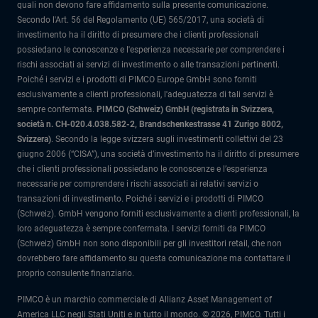
quali non devono fare affidamento sulla presente comunicazione.
Secondo l'Art. 56 del Regolamento (UE) 565/2017, una società di
investimento ha il diritto di presumere che i clienti professionali
possiedano le conoscenze e l'esperienza necessarie per comprendere i
rischi associati ai servizi di investimento o alle transazioni pertinenti.
Poiché i servizi e i prodotti di PIMCO Europe GmbH sono forniti
esclusivamente a clienti professionali, l'adeguatezza di tali servizi è
sempre confermata.
PIMCO (Schweiz) GmbH (registrata in Svizzera,
società n. CH-020.4.038.582-2, Brandschenkestrasse 41 Zurigo 8002,
Svizzera)
.
Secondo la legge svizzera sugli investimenti collettivi del 23
giugno 2006 (“CISA”), una società d’investimento ha il diritto di presumere
che i clienti professionali possiedano le conoscenze e l’esperienza
necessarie per comprendere i rischi associati ai relativi servizi o
transazioni di investimento. Poiché i servizi e i prodotti di PIMCO
(Schweiz). GmbH vengono forniti esclusivamente a clienti professionali, la
loro adeguatezza è sempre confermata.
I servizi forniti da PIMCO
(Schweiz) GmbH non sono disponibili per gli investitori retail, che non
dovrebbero fare affidamento su questa comunicazione ma contattare il
proprio consulente finanziario.
PIMCO è un marchio commerciale di Allianz Asset Management of
America LLC negli Stati Uniti e in tutto il mondo. © 2026, PIMCO. Tutti i