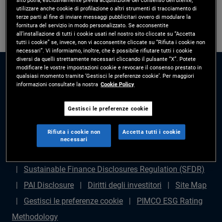
utilizzare anche cookie di profilazione o altri strumenti di tracciamento di
terze parti al fine di inviare messaggi pubblicitari ovvero di modulare la
fornitura del servizio in modo personalizzato. Se acconsentite
all’installazione di tutti i cookie usati nel nostro sito cliccate su “Accetta
tutti i cookie” se, invece, non vi acconsentite cliccate su “Rifiuta i cookie non
necessari”. Vi informiamo, inoltre, che è possibile rifiutare tutti i cookie
diversi da quelli strettamente necessari cliccando il pulsante “X”. Potete
modificare le vostre impostazioni cookie e revocare il consenso prestato in
qualsiasi momento tramite ‘Gestisci le preferenze cookie’. Per maggiori
informazioni consultate la nostra
Cookie Policy
Gestisci le preferenze cookie
Disclaimer legale
Politica sulla privacy
Gestione
Rifiuta i cookie non
Accetta tutti i cookie
dei reclami
Avviso di frode
Diritti degli azionisti
necessari
Dichiarazione sulla schiavitù moderna - (in inglese)
Sustainable Finance Disclosures Regulation (SFDR)
PAI Disclosure
Diritti degli investitori
Site Map
Gestisci le preferenze cookie
PIMCO ESG Rating
Methodology