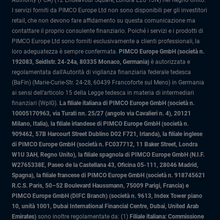
Authority (FCA) (12 Endeavour Square, Londra E20 1JN) nel Regno Unito.
I servizi forniti da PIMCO Europe Ltd non sono disponibili per gli investitori
retail, che non devono fare affidamento su questa comunicazione ma
contattare il proprio consulente finanziario. Poiché i servizi e i prodotti di
PIMCO Europe Ltd sono forniti esclusivamente a clienti professionali, la
loro adeguatezza è sempre confermata.
PIMCO Europe GmbH (società n.
192083, Seidlstr. 24-24a, 80335 Monaco, Germania)
è autorizzata e
regolamentata dall'Autorità di vigilanza finanziaria federale tedesca
(BaFin) (Marie-Curie-Str. 24-28, 60439 Francoforte sul Meno) in Germania
ai sensi dell’articolo 15 della Legge tedesca in materia di intermediari
finanziari (WpIG).
La filiale italiana di PIMCO Europe GmbH (società n.
10005170963, via Turati nn. 25/27 (angolo via Cavalieri n. 4), 20121
Milano, Italia)
, la filiale irlandese di PIMCO Europe GmbH (società n.
909462, 57B Harcourt Street Dublino D02 F721, Irlanda), la filiale inglese
di PIMCO Europe GmbH (società n. FC037712, 11 Baker Street, Londra
W1U 3AH, Regno Unito), la filiale spagnola di PIMCO Europe GmbH (N.I.F.
W2765338E, Paseo de la Castellana 43, Oficina 05-111, 28046 Madrid,
Spagna), la filiale francese di PIMCO Europe GmbH (società n. 918745621
R.C.S. Paris, 50–52 Boulevard Haussmann, 75009 Parigi, Francia) e
PIMCO Europe GmbH (DIFC Branch) (società n. 9613, Index Tower piano
10, unità 1001, Dubai International Financial Centre, Dubai, United Arab
Emirates)
sono inoltre regolamentate da: (1)
Filiale italiana: Commissione