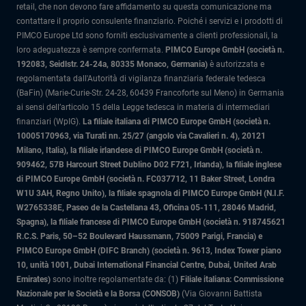
retail, che non devono fare affidamento su questa comunicazione ma
contattare il proprio consulente finanziario. Poiché i servizi e i prodotti di
PIMCO Europe Ltd sono forniti esclusivamente a clienti professionali, la
loro adeguatezza è sempre confermata.
PIMCO Europe GmbH (società n.
192083, Seidlstr. 24-24a, 80335 Monaco, Germania)
è autorizzata e
regolamentata dall'Autorità di vigilanza finanziaria federale tedesca
(BaFin) (Marie-Curie-Str. 24-28, 60439 Francoforte sul Meno) in Germania
ai sensi dell’articolo 15 della Legge tedesca in materia di intermediari
finanziari (WpIG).
La filiale italiana di PIMCO Europe GmbH (società n.
10005170963, via Turati nn. 25/27 (angolo via Cavalieri n. 4), 20121
Milano, Italia)
, la filiale irlandese di PIMCO Europe GmbH (società n.
909462, 57B Harcourt Street Dublino D02 F721, Irlanda), la filiale inglese
di PIMCO Europe GmbH (società n. FC037712, 11 Baker Street, Londra
W1U 3AH, Regno Unito), la filiale spagnola di PIMCO Europe GmbH (N.I.F.
W2765338E, Paseo de la Castellana 43, Oficina 05-111, 28046 Madrid,
Spagna), la filiale francese di PIMCO Europe GmbH (società n. 918745621
R.C.S. Paris, 50–52 Boulevard Haussmann, 75009 Parigi, Francia) e
PIMCO Europe GmbH (DIFC Branch) (società n. 9613, Index Tower piano
10, unità 1001, Dubai International Financial Centre, Dubai, United Arab
Emirates)
sono inoltre regolamentate da: (1)
Filiale italiana: Commissione
Nazionale per le Società e la Borsa (CONSOB)
(Via Giovanni Battista