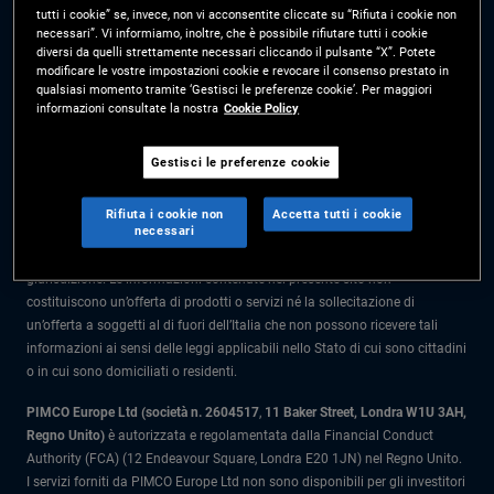
tutti i cookie” se, invece, non vi acconsentite cliccate su “Rifiuta i cookie non
Prima dell’adesione leggere il Prospetto e il Documento contenente le
necessari”. Vi informiamo, inoltre, che è possibile rifiutare tutti i cookie
informazioni chiave per l'investitore (KIID) disponibili presso i Collocatori.
diversi da quelli strettamente necessari cliccando il pulsante “X”. Potete
modificare le vostre impostazioni cookie e revocare il consenso prestato in
Le informazioni nel presente sito sono rivolte solo a soggetti residenti in
qualsiasi momento tramite ‘Gestisci le preferenze cookie’. Per maggiori
Italia.
informazioni consultate la nostra
Cookie Policy
Tutto il materiale contenuto nel presente sito ha scopo meramente
Gestisci le preferenze cookie
informativo e non è da intendersi come una consulenza di investimento.
Prima di prendere qualunque decisione in materia di investimenti gli
Rifiuta i cookie non
Accetta tutti i cookie
investitori dovrebbero rivolgersi a un consulente finanziario.
necessari
I prodotti e i servizi sono disponibili solo per i residenti in questa
giurisdizione. Le informazioni contenute nel presente sito non
costituiscono un’offerta di prodotti o servizi né la sollecitazione di
un’offerta a soggetti al di fuori dell’Italia che non possono ricevere tali
informazioni ai sensi delle leggi applicabili nello Stato di cui sono cittadini
o in cui sono domiciliati o residenti.
PIMCO Europe Ltd (società n. 2604517
,
11 Baker Street, Londra W1U 3AH,
Regno Unito)
è autorizzata e regolamentata dalla Financial Conduct
Authority (FCA) (12 Endeavour Square, Londra E20 1JN) nel Regno Unito.
I servizi forniti da PIMCO Europe Ltd non sono disponibili per gli investitori