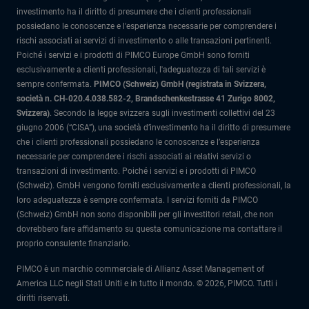
investimento ha il diritto di presumere che i clienti professionali
possiedano le conoscenze e l'esperienza necessarie per comprendere i
rischi associati ai servizi di investimento o alle transazioni pertinenti.
Poiché i servizi e i prodotti di PIMCO Europe GmbH sono forniti
esclusivamente a clienti professionali, l'adeguatezza di tali servizi è
sempre confermata.
PIMCO (Schweiz) GmbH (registrata in Svizzera,
società n. CH-020.4.038.582-2, Brandschenkestrasse 41 Zurigo 8002,
Svizzera)
.
Secondo la legge svizzera sugli investimenti collettivi del 23
giugno 2006 (“CISA”), una società d’investimento ha il diritto di presumere
che i clienti professionali possiedano le conoscenze e l’esperienza
necessarie per comprendere i rischi associati ai relativi servizi o
transazioni di investimento. Poiché i servizi e i prodotti di PIMCO
(Schweiz). GmbH vengono forniti esclusivamente a clienti professionali, la
loro adeguatezza è sempre confermata.
I servizi forniti da PIMCO
(Schweiz) GmbH non sono disponibili per gli investitori retail, che non
dovrebbero fare affidamento su questa comunicazione ma contattare il
proprio consulente finanziario.
PIMCO è un marchio commerciale di Allianz Asset Management of
America LLC negli Stati Uniti e in tutto il mondo. © 2026, PIMCO. Tutti i
diritti riservati.