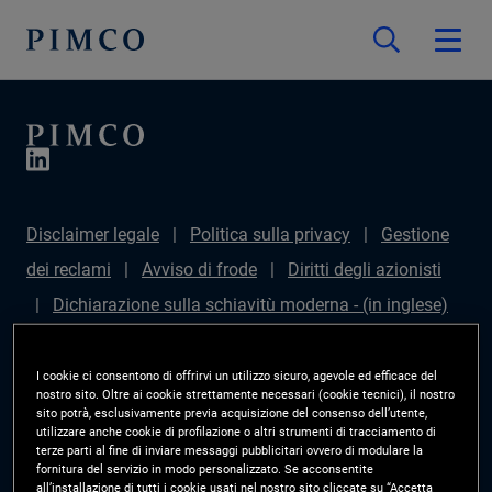
Disclaimer legale
Politica sulla privacy
Gestione
dei reclami
Avviso di frode
Diritti degli azionisti
Dichiarazione sulla schiavitù moderna - (in inglese)
Sustainable Finance Disclosures Regulation (SFDR)
PAI Disclosure
Diritti degli investitori
Site Map
I cookie ci consentono di offrirvi un utilizzo sicuro, agevole ed efficace del
nostro sito. Oltre ai cookie strettamente necessari (cookie tecnici), il nostro
Gestisci le preferenze cookie
PIMCO ESG Rating
sito potrà, esclusivamente previa acquisizione del consenso dell’utente,
utilizzare anche cookie di profilazione o altri strumenti di tracciamento di
Methodology
terze parti al fine di inviare messaggi pubblicitari ovvero di modulare la
fornitura del servizio in modo personalizzato. Se acconsentite
all’installazione di tutti i cookie usati nel nostro sito cliccate su “Accetta