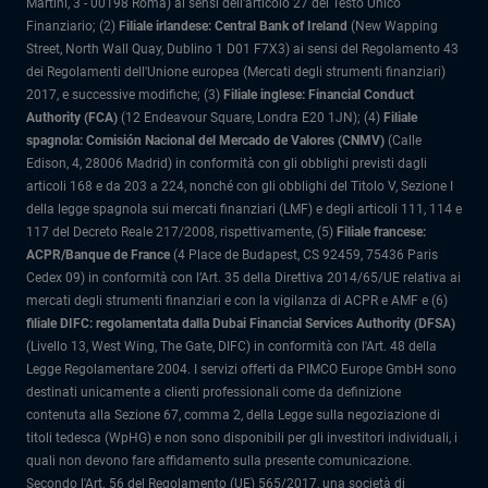
Martini, 3 - 00198 Roma) ai sensi dell'articolo 27 del Testo Unico
Finanziario; (2)
Filiale irlandese: Central Bank of Ireland
(New Wapping
Street, North Wall Quay, Dublino 1 D01 F7X3) ai sensi del Regolamento 43
dei Regolamenti dell'Unione europea (Mercati degli strumenti finanziari)
2017, e successive modifiche; (3)
Filiale inglese: Financial Conduct
Authority (FCA)
(12 Endeavour Square, Londra E20 1JN); (4)
Filiale
spagnola: Comisión Nacional del Mercado de Valores (CNMV)
(Calle
Edison, 4, 28006 Madrid) in conformità con gli obblighi previsti dagli
articoli 168 e da 203 a 224, nonché con gli obblighi del Titolo V, Sezione I
della legge spagnola sui mercati finanziari (LMF) e degli articoli 111, 114 e
117 del Decreto Reale 217/2008, rispettivamente, (5)
Filiale francese:
ACPR/Banque de France
(4 Place de Budapest, CS 92459, 75436 Paris
Cedex 09) in conformità con l’Art. 35 della Direttiva 2014/65/UE relativa ai
mercati degli strumenti finanziari e con la vigilanza di ACPR e AMF e (6)
filiale DIFC: regolamentata dalla Dubai Financial Services Authority (DFSA)
(Livello 13, West Wing, The Gate, DIFC) in conformità con l'Art. 48 della
Legge Regolamentare 2004. I servizi offerti da PIMCO Europe GmbH sono
destinati unicamente a clienti professionali come da definizione
contenuta alla Sezione 67, comma 2, della Legge sulla negoziazione di
titoli tedesca (WpHG) e non sono disponibili per gli investitori individuali, i
quali non devono fare affidamento sulla presente comunicazione.
Secondo l'Art. 56 del Regolamento (UE) 565/2017, una società di