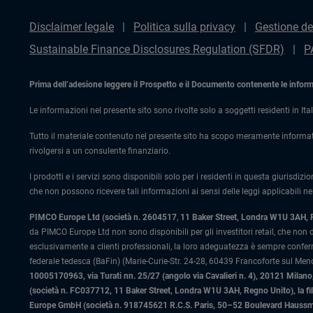
Disclaimer legale
Politica sulla privacy
Gestione de
Sustainable Finance Disclosures Regulation (SFDR)
P
Prima dell’adesione leggere il Prospetto e il Documento contenente le informaz
Le informazioni nel presente sito sono rivolte solo a soggetti residenti in Ital
Tutto il materiale contenuto nel presente sito ha scopo meramente informat
rivolgersi a un consulente finanziario.
I prodotti e i servizi sono disponibili solo per i residenti in questa giurisdizi
che non possono ricevere tali informazioni ai sensi delle leggi applicabili nel
PIMCO Europe Ltd (società n. 2604517
,
11 Baker Street, Londra W1U 3AH,
da PIMCO Europe Ltd non sono disponibili per gli investitori retail, che non
esclusivamente a clienti professionali, la loro adeguatezza è sempre confe
federale tedesca (BaFin) (Marie-Curie-Str. 24-28, 60439 Francoforte sul Meno)
10005170963, via Turati nn. 25/27 (angolo via Cavalieri n. 4), 20121 Milano, 
(società n. FC037712, 11 Baker Street, Londra W1U 3AH, Regno Unito), la fi
Europe GmbH (società n. 918745621 R.C.S. Paris, 50–52 Boulevard Haussman