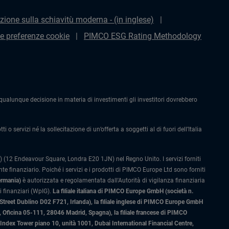
zione sulla schiavitù moderna - (in inglese)
le preferenze cookie
PIMCO ESG Rating Methodology
alunque decisione in materia di investimenti gli investitori dovrebbero
 o servizi né la sollecitazione di un’offerta a soggetti al di fuori dell’Italia
 (12 Endeavour Square, Londra E20 1JN) nel Regno Unito. I servizi forniti
 finanziario. Poiché i servizi e i prodotti di PIMCO Europe Ltd sono forniti
ermania)
è autorizzata e regolamentata dall'Autorità di vigilanza finanziaria
 finanziari (WpIG).
La filiale italiana di PIMCO Europe GmbH (società n.
 Street Dublino D02 F721, Irlanda), la filiale inglese di PIMCO Europe GmbH
Oficina 05-111, 28046 Madrid, Spagna), la filiale francese di PIMCO
ex Tower piano 10, unità 1001, Dubai International Financial Centre,