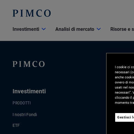
Investimenti
Analisi di mercato
Risorse e 
I cookie ci c
necessari (co
anche cookie 
ovvero di mod
usati nel nos
Investimenti
Analisi D
necessari”. V
cliccando il 
momento tram
PRODOTTI
ULTIMI AGGI
I nostri Fondi
Commento di
Gestisci 
ETF
Strategie d’i