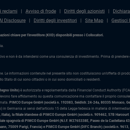
i reclami
Avviso di frode
Diritti degli azionisti
Dichiara
AI Disclosure
Diritti degli investitori
Site Map
Gestisci 
ioni chiave per l'investitore (KIID) disponibili presso i Collocatori.
ia.
ivo e non è da intendersi come una consulenza di investimento. Prima di prendere qu
one. Le informazioni contenute nel presente sito non costituiscono un’offerta di prodotti
lo Stato di cui sono cittadini o in cui sono domiciliati o residenti.
 Regno Unito)
è autorizzata e regolamentata dalla Financial Conduct Authority (FCA)
 devono fare affidamento su questa comunicazione ma contattare il proprio consulente
rmata.
PIMCO Europe GmbH (società n. 192083, Seidlstr. 24-24a, 80335 Monaco, G
 in Germania ai sensi dell’articolo 15 della Legge tedesca in materia di intermediari
Italia)
, la filiale irlandese di PIMCO Europe GmbH (società n. 909462, 57B Harcourt
liale spagnola di PIMCO Europe GmbH (N.I.F. W2765338E, Paseo de la Castellana 43, 
n, 75009 Parigi, Francia) e PIMCO Europe GmbH (DIFC Branch) (società n. 9613, Ind