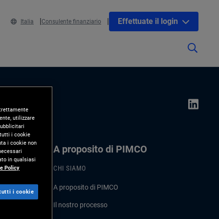
Effettuate il login
Italia
Consulente finanziario
 strettamente
nte, utilizzare
ubblicitari
utti i cookie
uta i cookie non
A proposito di PIMCO
 necessari
to in qualsiasi
e Policy
CHI SIAMO
A proposito di PIMCO
utti i cookie
Il nostro processo