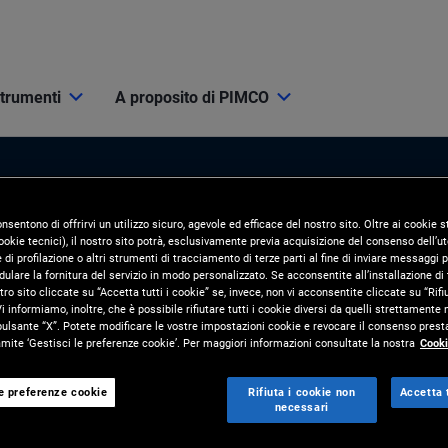
strumenti
A proposito di PIMCO
onsentono di offrirvi un utilizzo sicuro, agevole ed efficace del nostro sito. Oltre ai cookie
okie tecnici), il nostro sito potrà, esclusivamente previa acquisizione del consenso dell’ute
di profilazione o altri strumenti di tracciamento di terze parti al fine di inviare messaggi p
ulare la fornitura del servizio in modo personalizzato. Se acconsentite all’installazione di t
tro sito cliccate su “Accetta tutti i cookie” se, invece, non vi acconsentite cliccate su “Rifi
i Mercato
Risorse e strumenti
i informiamo, inoltre, che è possibile rifiutare tutti i cookie diversi da quelli strettamente
pulsante “X”. Potete modificare le vostre impostazioni cookie e revocare il consenso presta
ite ‘Gestisci le preferenze cookie’. Per maggiori informazioni consultate la nostra
Cooki
ORNAMENTI
STRUMENTI
 Mercato
PIMCO Pro
le preferenze cookie
Rifiuta i cookie non
Accetta t
necessari
nvestimento
Soluzioni per i clienti e analisi