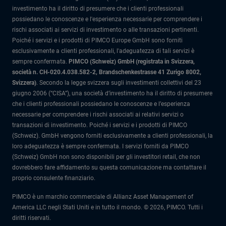
investimento ha il diritto di presumere che i clienti professionali
possiedano le conoscenze e l'esperienza necessarie per comprendere i
rischi associati ai servizi di investimento o alle transazioni pertinenti.
Poiché i servizi e i prodotti di PIMCO Europe GmbH sono forniti
esclusivamente a clienti professionali, l'adeguatezza di tali servizi è
sempre confermata.
PIMCO (Schweiz) GmbH (registrata in Svizzera,
società n. CH-020.4.038.582-2, Brandschenkestrasse 41 Zurigo 8002,
Svizzera)
.
Secondo la legge svizzera sugli investimenti collettivi del 23
giugno 2006 (“CISA”), una società d’investimento ha il diritto di presumere
che i clienti professionali possiedano le conoscenze e l’esperienza
necessarie per comprendere i rischi associati ai relativi servizi o
transazioni di investimento. Poiché i servizi e i prodotti di PIMCO
(Schweiz). GmbH vengono forniti esclusivamente a clienti professionali, la
loro adeguatezza è sempre confermata.
I servizi forniti da PIMCO
(Schweiz) GmbH non sono disponibili per gli investitori retail, che non
dovrebbero fare affidamento su questa comunicazione ma contattare il
proprio consulente finanziario.
PIMCO è un marchio commerciale di Allianz Asset Management of
America LLC negli Stati Uniti e in tutto il mondo. © 2026, PIMCO. Tutti i
diritti riservati.