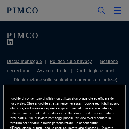
Disclaimer legale
Politica sulla privacy
Gestione
dei reclami
Avviso di frode
Diritti degli azionisti
Dichiarazione sulla schiavitù moderna - (in inglese)
Sustainable Finance Disclosures Regulation (SFDR)
PAI Disclosure
Diritti degli investitori
Site Map
I cookie ci consentono di offrirvi un utilizzo sicuro, agevole ed efficace del
nostro sito. Oltre ai cookie strettamente necessari (cookie tecnici), il nostro
Gestisci le preferenze cookie
PIMCO ESG Rating
sito potrà, esclusivamente previa acquisizione del consenso dell’utente,
utilizzare anche cookie di profilazione o altri strumenti di tracciamento di
Methodology
terze parti al fine di inviare messaggi pubblicitari ovvero di modulare la
fornitura del servizio in modo personalizzato. Se acconsentite
all’installazione di tutti i cookie usati nel nostro sito cliccate su “Accetta