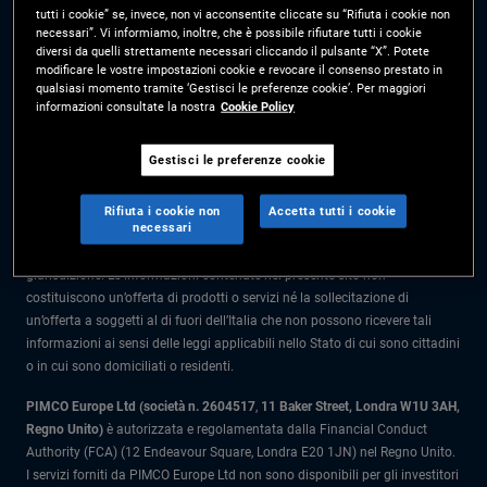
tutti i cookie” se, invece, non vi acconsentite cliccate su “Rifiuta i cookie non
Prima dell’adesione leggere il Prospetto e il Documento contenente le
necessari”. Vi informiamo, inoltre, che è possibile rifiutare tutti i cookie
informazioni chiave per l'investitore (KIID) disponibili presso i Collocatori.
diversi da quelli strettamente necessari cliccando il pulsante “X”. Potete
modificare le vostre impostazioni cookie e revocare il consenso prestato in
Le informazioni nel presente sito sono rivolte solo a soggetti residenti in
qualsiasi momento tramite ‘Gestisci le preferenze cookie’. Per maggiori
Italia.
informazioni consultate la nostra
Cookie Policy
Tutto il materiale contenuto nel presente sito ha scopo meramente
Gestisci le preferenze cookie
informativo e non è da intendersi come una consulenza di investimento.
Prima di prendere qualunque decisione in materia di investimenti gli
Rifiuta i cookie non
Accetta tutti i cookie
investitori dovrebbero rivolgersi a un consulente finanziario.
necessari
I prodotti e i servizi sono disponibili solo per i residenti in questa
giurisdizione. Le informazioni contenute nel presente sito non
costituiscono un’offerta di prodotti o servizi né la sollecitazione di
un’offerta a soggetti al di fuori dell’Italia che non possono ricevere tali
informazioni ai sensi delle leggi applicabili nello Stato di cui sono cittadini
o in cui sono domiciliati o residenti.
PIMCO Europe Ltd (società n. 2604517
,
11 Baker Street, Londra W1U 3AH,
Regno Unito)
è autorizzata e regolamentata dalla Financial Conduct
Authority (FCA) (12 Endeavour Square, Londra E20 1JN) nel Regno Unito.
I servizi forniti da PIMCO Europe Ltd non sono disponibili per gli investitori