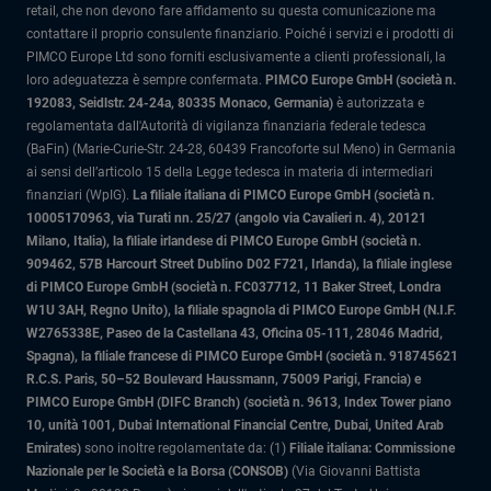
retail, che non devono fare affidamento su questa comunicazione ma
contattare il proprio consulente finanziario. Poiché i servizi e i prodotti di
PIMCO Europe Ltd sono forniti esclusivamente a clienti professionali, la
loro adeguatezza è sempre confermata.
PIMCO Europe GmbH (società n.
192083, Seidlstr. 24-24a, 80335 Monaco, Germania)
è autorizzata e
regolamentata dall'Autorità di vigilanza finanziaria federale tedesca
(BaFin) (Marie-Curie-Str. 24-28, 60439 Francoforte sul Meno) in Germania
ai sensi dell’articolo 15 della Legge tedesca in materia di intermediari
finanziari (WpIG).
La filiale italiana di PIMCO Europe GmbH (società n.
10005170963, via Turati nn. 25/27 (angolo via Cavalieri n. 4), 20121
Milano, Italia)
, la filiale irlandese di PIMCO Europe GmbH (società n.
909462, 57B Harcourt Street Dublino D02 F721, Irlanda), la filiale inglese
di PIMCO Europe GmbH (società n. FC037712, 11 Baker Street, Londra
W1U 3AH, Regno Unito), la filiale spagnola di PIMCO Europe GmbH (N.I.F.
W2765338E, Paseo de la Castellana 43, Oficina 05-111, 28046 Madrid,
Spagna), la filiale francese di PIMCO Europe GmbH (società n. 918745621
R.C.S. Paris, 50–52 Boulevard Haussmann, 75009 Parigi, Francia) e
PIMCO Europe GmbH (DIFC Branch) (società n. 9613, Index Tower piano
10, unità 1001, Dubai International Financial Centre, Dubai, United Arab
Emirates)
sono inoltre regolamentate da: (1)
Filiale italiana: Commissione
Nazionale per le Società e la Borsa (CONSOB)
(Via Giovanni Battista