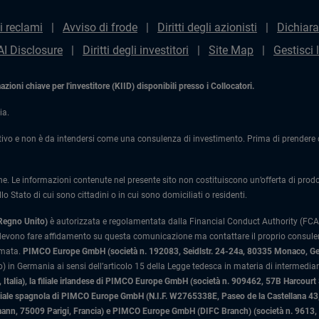
i reclami
Avviso di frode
Diritti degli azionisti
Dichiara
AI Disclosure
Diritti degli investitori
Site Map
Gestisci 
ioni chiave per l'investitore (KIID) disponibili presso i Collocatori.
ia.
ivo e non è da intendersi come una consulenza di investimento. Prima di prendere qu
one. Le informazioni contenute nel presente sito non costituiscono un’offerta di prodotti
lo Stato di cui sono cittadini o in cui sono domiciliati o residenti.
 Regno Unito)
è autorizzata e regolamentata dalla Financial Conduct Authority (FCA)
 devono fare affidamento su questa comunicazione ma contattare il proprio consulente
rmata.
PIMCO Europe GmbH (società n. 192083, Seidlstr. 24-24a, 80335 Monaco, G
 in Germania ai sensi dell’articolo 15 della Legge tedesca in materia di intermediari
Italia)
, la filiale irlandese di PIMCO Europe GmbH (società n. 909462, 57B Harcourt
liale spagnola di PIMCO Europe GmbH (N.I.F. W2765338E, Paseo de la Castellana 43, 
n, 75009 Parigi, Francia) e PIMCO Europe GmbH (DIFC Branch) (società n. 9613, Ind