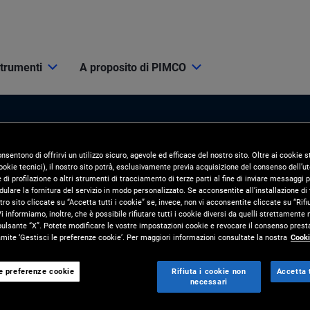
strumenti
A proposito di PIMCO
onsentono di offrirvi un utilizzo sicuro, agevole ed efficace del nostro sito. Oltre ai cookie
okie tecnici), il nostro sito potrà, esclusivamente previa acquisizione del consenso dell’ute
di profilazione o altri strumenti di tracciamento di terze parti al fine di inviare messaggi p
ulare la fornitura del servizio in modo personalizzato. Se acconsentite all’installazione di t
tro sito cliccate su “Accetta tutti i cookie” se, invece, non vi acconsentite cliccate su “Rifi
i Mercato
Risorse e strumenti
i informiamo, inoltre, che è possibile rifiutare tutti i cookie diversi da quelli strettamente
pulsante “X”. Potete modificare le vostre impostazioni cookie e revocare il consenso presta
ite ‘Gestisci le preferenze cookie’. Per maggiori informazioni consultate la nostra
Cooki
ORNAMENTI
STRUMENTI
 Mercato
PIMCO Pro
le preferenze cookie
Rifiuta i cookie non
Accetta t
necessari
nvestimento
Soluzioni per i clienti e analisi