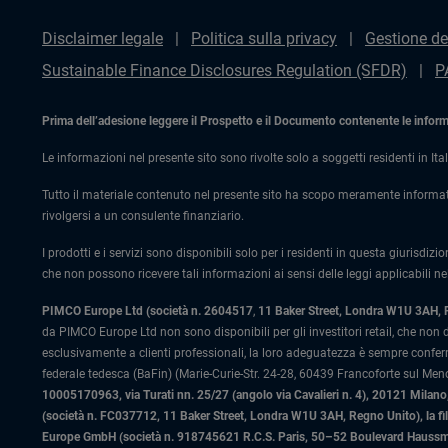
Disclaimer legale
Politica sulla privacy
Gestione de
Sustainable Finance Disclosures Regulation (SFDR)
P
Prima dell’adesione leggere il Prospetto e il Documento contenente le informaz
Le informazioni nel presente sito sono rivolte solo a soggetti residenti in Ital
Tutto il materiale contenuto nel presente sito ha scopo meramente informat
rivolgersi a un consulente finanziario.
I prodotti e i servizi sono disponibili solo per i residenti in questa giurisdizi
che non possono ricevere tali informazioni ai sensi delle leggi applicabili nel
PIMCO Europe Ltd (società n. 2604517
,
11 Baker Street, Londra W1U 3AH,
da PIMCO Europe Ltd non sono disponibili per gli investitori retail, che non
esclusivamente a clienti professionali, la loro adeguatezza è sempre confe
federale tedesca (BaFin) (Marie-Curie-Str. 24-28, 60439 Francoforte sul Meno)
10005170963, via Turati nn. 25/27 (angolo via Cavalieri n. 4), 20121 Milano, 
(società n. FC037712, 11 Baker Street, Londra W1U 3AH, Regno Unito), la fi
Europe GmbH (società n. 918745621 R.C.S. Paris, 50–52 Boulevard Haussman