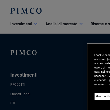
Investimenti
Analisi di mercato
Risorse e 
I cookie ci c
necessari (co
anche cookie 
ovvero di mod
usati nel nos
Investimenti
Analisi D
necessari”. V
cliccando il 
momento tram
PRODOTTI
ULTIMI AGGI
I nostri Fondi
Commento di
Gestisci 
ETF
Strategie d’i