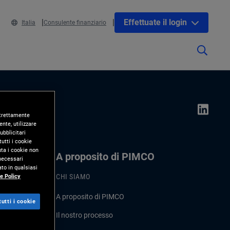
Effettuate il login
Italia
Consulente finanziario
 strettamente
nte, utilizzare
ubblicitari
utti i cookie
uta i cookie non
A proposito di PIMCO
 necessari
to in qualsiasi
e Policy
CHI SIAMO
A proposito di PIMCO
utti i cookie
Il nostro processo