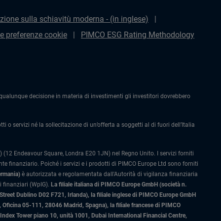
zione sulla schiavitù moderna - (in inglese)
le preferenze cookie
PIMCO ESG Rating Methodology
alunque decisione in materia di investimenti gli investitori dovrebbero
 o servizi né la sollecitazione di un’offerta a soggetti al di fuori dell’Italia
 (12 Endeavour Square, Londra E20 1JN) nel Regno Unito. I servizi forniti
 finanziario. Poiché i servizi e i prodotti di PIMCO Europe Ltd sono forniti
ermania)
è autorizzata e regolamentata dall'Autorità di vigilanza finanziaria
 finanziari (WpIG).
La filiale italiana di PIMCO Europe GmbH (società n.
 Street Dublino D02 F721, Irlanda), la filiale inglese di PIMCO Europe GmbH
Oficina 05-111, 28046 Madrid, Spagna), la filiale francese di PIMCO
ex Tower piano 10, unità 1001, Dubai International Financial Centre,