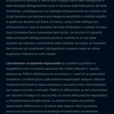
inflazione e di liquidità. Il valore della maggior parte delle obbligazioni e
delle strategie obbligazionarie varia in funzione delle fluttuazioni dei tassi
d'interesse. Le obbligazioni e le strategie obbligazionarie con duration più
lunga tendono a evidenziare una maggiore sensibilità e volatilità rispetto
a quelle con duration più breve. Di norma, i prezzi delle obbligazioni
diminuiscono in caso di aumento dei tassi d'interesse e i contesti di bassi
tassi d'interesse fanno aumentare tale rischio. Le riduzioni di capacità
delle controparti obbligazionarie possono contribuire al calo della
liquidità del mercato e all'aumento della volatilità dei prezzi. Al momento
del rimborso gli investimenti obbligazionari possono avere un valore
superiore o inferiore al costo iniziale.
L'investimento socialmente responsabile
ha carattere qualitativo e
soggettivo e non vi è alcuna garanzia che i criteri utilizzati o i giudizi
espressi da PIMCO rifletteranno le convinzioni o i valori di un particolare
investitore. Le informazioni sulle pratiche responsabili vengono ottenute
mediante dati forniti su base volontaria o da parte di terzi che potrebbero
non essere accurati o completi; PIMCO fa affidamento su tali informazioni
per valutare l'impegno di una società sul fronte delle pratiche responsabili
o l'implementazione delle stesse. Le norme in materia di pratiche
responsabili differiscono in funzione della regione. Non è possibile
assicurare che le tecniche e le strategie d'investimento socialmente