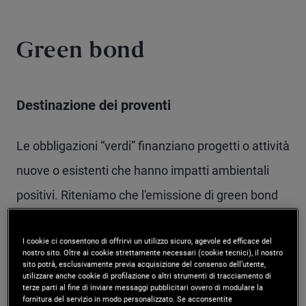
Green bond
Destinazione dei proventi
Le obbligazioni “verdi” finanziano progetti o attività
nuove o esistenti che hanno impatti ambientali
positivi. Riteniamo che l'emissione di green bond
in grado di esercitare un impatto positivo debba
I cookie ci consentono di offrirvi un utilizzo sicuro, agevole ed efficace del
avvenire in conformità con i Green Bond Principles
nostro sito. Oltre ai cookie strettamente necessari (cookie tecnici), il nostro
sito potrà, esclusivamente previa acquisizione del consenso dell’utente,
(GBP) della International Capital Market
utilizzare anche cookie di profilazione o altri strumenti di tracciamento di
terze parti al fine di inviare messaggi pubblicitari ovvero di modulare la
Association (ICMA), una serie di orientamenti su
fornitura del servizio in modo personalizzato. Se acconsentite