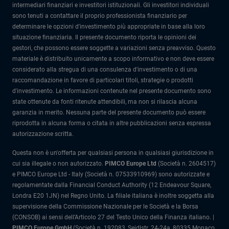
intermediari finanziari e investitori istituzionali. Gli investitori individuali
sono tenuti a contattare il proprio professionista finanziario per
determinare le opzioni d'investimento più appropriate in base alla loro
situazione finanziaria. Il presente documento riporta le opinioni dei
gestori, che possono essere soggette a variazioni senza preavviso. Questo
materiale è distribuito unicamente a scopo informativo e non deve essere
considerato alla stregua di una consulenza d'investimento o di una
raccomandazione in favore di particolari titoli, strategie o prodotti
d'investimento. Le informazioni contenute nel presente documento sono
state ottenute da fonti ritenute attendibili, ma non si rilascia alcuna
garanzia in merito. Nessuna parte del presente documento può essere
riprodotta in alcuna forma o citata in altre pubblicazioni senza espressa
autorizzazione scritta.
Questa non è un'offerta per qualsiasi persona in qualsiasi giurisdizione in
cui sia illegale o non autorizzato.
PIMCO Europe Ltd
(Società n. 2604517)
e PIMCO Europe Ltd - Italy (Società n. 07533910969) sono autorizzate e
regolamentate dalla Financial Conduct Authority (12 Endeavour Square,
Londra E20 1JN) nel Regno Unito. La filiale italiana è inoltre soggetta alla
supervisione della Commissione Nazionale per le Società e la Borsa
(CONSOB) ai sensi dell’Articolo 27 del Testo Unico della Finanza italiano. |
PIMCO Europe GmbH
(Società n. 192083, Seidlstr. 24-24a, 80335 Monaco,