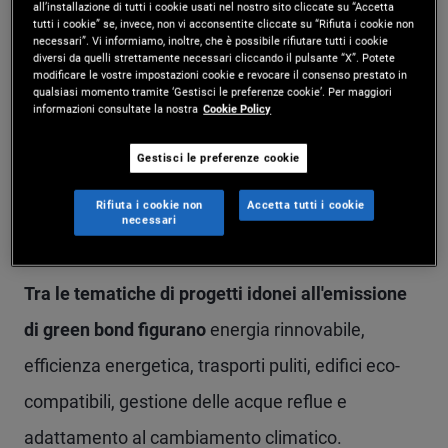
all’installazione di tutti i cookie usati nel nostro sito cliccate su “Accetta
base volontaria che promuovono una
tutti i cookie” se, invece, non vi acconsentite cliccate su “Rifiuta i cookie non
necessari”. Vi informiamo, inoltre, che è possibile rifiutare tutti i cookie
rendicontazione più uniforme e trasparente sugli
diversi da quelli strettamente necessari cliccando il pulsante “X”. Potete
modificare le vostre impostazioni cookie e revocare il consenso prestato in
obiettivi ambientali delle obbligazioni e sul loro
qualsiasi momento tramite ‘Gestisci le preferenze cookie’. Per maggiori
informazioni consultate la nostra
Cookie Policy
impatto stimato. L'ICMA svolge un ruolo
importante per i green, social e sustainability-
Gestisci le preferenze cookie
linked bond in quanto fornisce orientamenti per
Rifiuta i cookie non
Accetta tutti i cookie
necessari
tutte queste tipologie di obbligazioni.
Tra le tematiche di progetti idonei all'emissione
di green bond figurano
energia rinnovabile,
efficienza energetica, trasporti puliti, edifici eco-
compatibili, gestione delle acque reflue e
adattamento al cambiamento climatico.