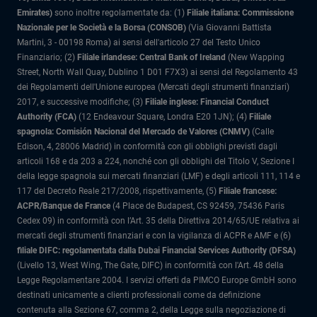
Emirates)
sono inoltre regolamentate da: (1)
Filiale italiana: Commissione
Nazionale per le Società e la Borsa (CONSOB)
(Via Giovanni Battista
Martini, 3 - 00198 Roma) ai sensi dell'articolo 27 del Testo Unico
Finanziario; (2)
Filiale irlandese: Central Bank of Ireland
(New Wapping
Street, North Wall Quay, Dublino 1 D01 F7X3) ai sensi del Regolamento 43
dei Regolamenti dell'Unione europea (Mercati degli strumenti finanziari)
2017, e successive modifiche; (3)
Filiale inglese: Financial Conduct
Authority (FCA)
(12 Endeavour Square, Londra E20 1JN); (4)
Filiale
spagnola: Comisión Nacional del Mercado de Valores (CNMV)
(Calle
Edison, 4, 28006 Madrid) in conformità con gli obblighi previsti dagli
articoli 168 e da 203 a 224, nonché con gli obblighi del Titolo V, Sezione I
della legge spagnola sui mercati finanziari (LMF) e degli articoli 111, 114 e
117 del Decreto Reale 217/2008, rispettivamente, (5)
Filiale francese:
ACPR/Banque de France
(4 Place de Budapest, CS 92459, 75436 Paris
Cedex 09) in conformità con l’Art. 35 della Direttiva 2014/65/UE relativa ai
mercati degli strumenti finanziari e con la vigilanza di ACPR e AMF e (6)
filiale DIFC: regolamentata dalla Dubai Financial Services Authority (DFSA)
(Livello 13, West Wing, The Gate, DIFC) in conformità con l'Art. 48 della
Legge Regolamentare 2004. I servizi offerti da PIMCO Europe GmbH sono
destinati unicamente a clienti professionali come da definizione
contenuta alla Sezione 67, comma 2, della Legge sulla negoziazione di