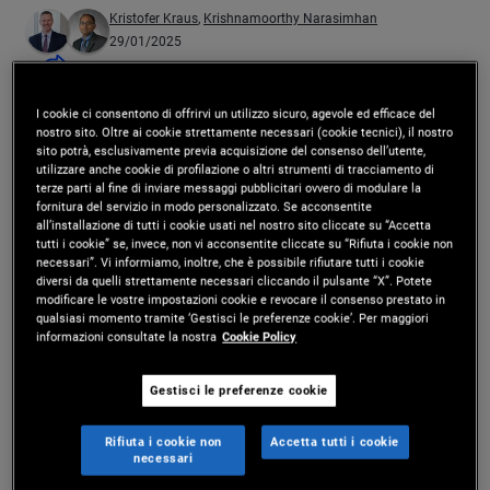
Kristofer Kraus
,
Krishnamoorthy Narasimhan
29/01/2025
Condividi
I cookie ci consentono di offrirvi un utilizzo sicuro, agevole ed efficace del
nostro sito. Oltre ai cookie strettamente necessari (cookie tecnici), il nostro
sito potrà, esclusivamente previa acquisizione del consenso dell’utente,
utilizzare anche cookie di profilazione o altri strumenti di tracciamento di
terze parti al fine di inviare messaggi pubblicitari ovvero di modulare la
fornitura del servizio in modo personalizzato. Se acconsentite
all’installazione di tutti i cookie usati nel nostro sito cliccate su “Accetta
tutti i cookie” se, invece, non vi acconsentite cliccate su “Rifiuta i cookie non
necessari”. Vi informiamo, inoltre, che è possibile rifiutare tutti i cookie
diversi da quelli strettamente necessari cliccando il pulsante “X”. Potete
Play
modificare le vostre impostazioni cookie e revocare il consenso prestato in
qualsiasi momento tramite ‘Gestisci le preferenze cookie’. Per maggiori
informazioni consultate la nostra
Cookie Policy
Gestisci le preferenze cookie
Video
Asset-Based Finance at PIMCO
Rifiuta i cookie non
Accetta tutti i cookie
necessari
PIMCO dispone di un team globale di oltre 40