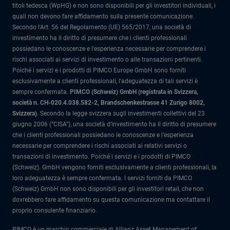
titoli tedesca (WpHG) e non sono disponibili per gli investitori individuali, i
quali non devono fare affidamento sulla presente comunicazione.
Secondo l'Art. 56 del Regolamento (UE) 565/2017, una società di
investimento ha il diritto di presumere che i clienti professionali
possiedano le conoscenze e l'esperienza necessarie per comprendere i
rischi associati ai servizi di investimento o alle transazioni pertinenti.
Poiché i servizi e i prodotti di PIMCO Europe GmbH sono forniti
esclusivamente a clienti professionali, l'adeguatezza di tali servizi è
sempre confermata.
PIMCO (Schweiz) GmbH (registrata in Svizzera,
società n. CH-020.4.038.582-2, Brandschenkestrasse 41 Zurigo 8002,
Svizzera)
.
Secondo la legge svizzera sugli investimenti collettivi del 23
giugno 2006 (“CISA”), una società d’investimento ha il diritto di presumere
che i clienti professionali possiedano le conoscenze e l’esperienza
necessarie per comprendere i rischi associati ai relativi servizi o
transazioni di investimento. Poiché i servizi e i prodotti di PIMCO
(Schweiz). GmbH vengono forniti esclusivamente a clienti professionali, la
loro adeguatezza è sempre confermata.
I servizi forniti da PIMCO
(Schweiz) GmbH non sono disponibili per gli investitori retail, che non
dovrebbero fare affidamento su questa comunicazione ma contattare il
proprio consulente finanziario.
PIMCO è un marchio commerciale di Allianz Asset Management of