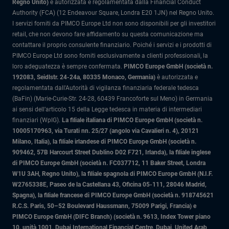
Regno Unito)
è autorizzata e regolamentata dalla Financial Conduct
Authority (FCA) (12 Endeavour Square, Londra E20 1JN) nel Regno Unito.
I servizi forniti da PIMCO Europe Ltd non sono disponibili per gli investitori
retail, che non devono fare affidamento su questa comunicazione ma
contattare il proprio consulente finanziario. Poiché i servizi e i prodotti di
PIMCO Europe Ltd sono forniti esclusivamente a clienti professionali, la
loro adeguatezza è sempre confermata.
PIMCO Europe GmbH (società n.
192083, Seidlstr. 24-24a, 80335 Monaco, Germania)
è autorizzata e
regolamentata dall'Autorità di vigilanza finanziaria federale tedesca
(BaFin) (Marie-Curie-Str. 24-28, 60439 Francoforte sul Meno) in Germania
ai sensi dell’articolo 15 della Legge tedesca in materia di intermediari
finanziari (WpIG).
La filiale italiana di PIMCO Europe GmbH (società n.
10005170963, via Turati nn. 25/27 (angolo via Cavalieri n. 4), 20121
Milano, Italia)
, la filiale irlandese di PIMCO Europe GmbH (società n.
909462, 57B Harcourt Street Dublino D02 F721, Irlanda), la filiale inglese
di PIMCO Europe GmbH (società n. FC037712, 11 Baker Street, Londra
W1U 3AH, Regno Unito), la filiale spagnola di PIMCO Europe GmbH (N.I.F.
W2765338E, Paseo de la Castellana 43, Oficina 05-111, 28046 Madrid,
Spagna), la filiale francese di PIMCO Europe GmbH (società n. 918745621
R.C.S. Paris, 50–52 Boulevard Haussmann, 75009 Parigi, Francia) e
PIMCO Europe GmbH (DIFC Branch) (società n. 9613, Index Tower piano
10, unità 1001, Dubai International Financial Centre, Dubai, United Arab