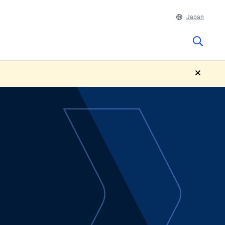
Japan
close