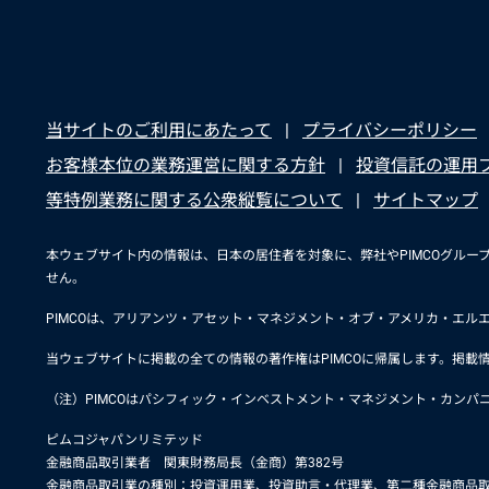
当サイトのご利用にあたって
プライバシーポリシー
お客様本位の業務運営に関する方針
投資信託の運用
等特例業務に関する公衆縦覧について
サイトマップ
本ウェブサイト内の情報は、日本の居住者を対象に、弊社やPIMCOグル
せん。
PIMCOは、アリアンツ・アセット・マネジメント・オブ・アメリカ・エル
当ウェブサイトに掲載の全ての情報の著作権はPIMCOに帰属します。掲載情
（注）PIMCOはパシフィック・インベストメント・マネジメント・カン
ピムコジャパンリミテッド
金融商品取引業者 関東財務局長（金商）第382号
金融商品取引業の種別：投資運用業、投資助言・代理業、第二種金融商品