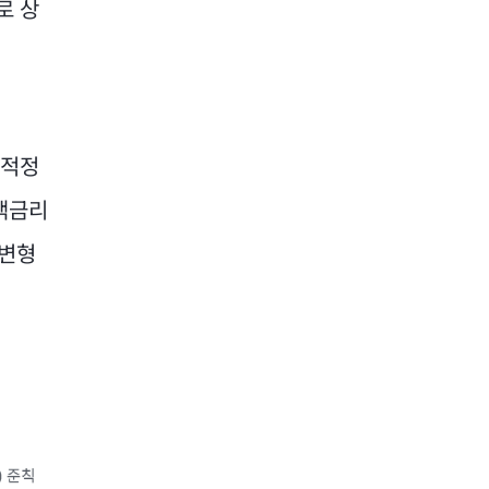
로 상
 적정
책금리
 변형