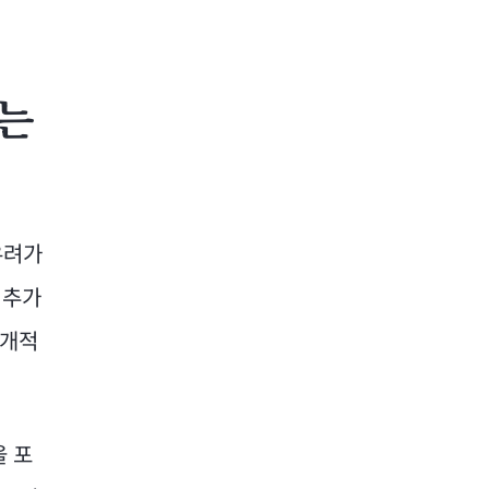
준
는
우려가
 추가
공개적
을 포