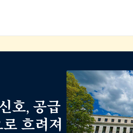
신호, 공급
요로 흐려져