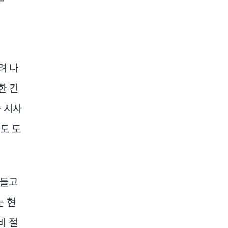
려 나
한 긴
 시사
도 도
만들고
는 현
비 절