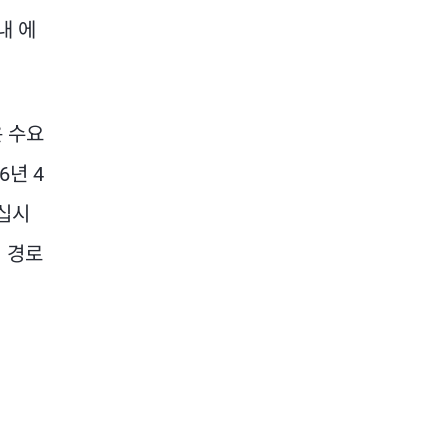
내 에
은 수요
6년 4
십시
리 경로