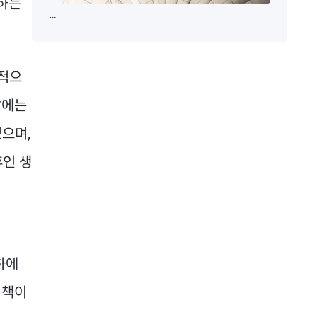
재하는
달
인
라
플
진
레
통적으
기
이
조…
션
날에는
그
지
으며,
러
표,
나
두
후인 생
변
가
함
지
없
이
는
야
연
기
하에
준
정책이
의
기