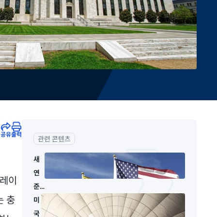
공유
출력
관련 콘텐츠
새
연
플레이
준
는 충
의
미
장,
국