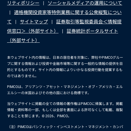
リティポリシー
ソーシャルメディアの運用について
適格機関投資家等特例業務に関する公衆縦覧につい
て
サイトマップ
証券取引等監視委員会＜情報提
供窓口＞（外部サイト）
証券統計ポータルサイト
（外部サイト）
本ウェブサイト内の情報は、日本の居住者を対象に、弊社やPIMCOグルー
プに関する情報および投資や金融市場等に関する一般的な情報の提供を目
的とするものです。サイト内の情報によりいかなる投資行動を提案するも
のではありません。
PIMCOは、アリアンツ・アセット・マネジメント・オブ・アメリカ・エル
エルシーの米国およびその他の国における商標です。
当ウェブサイトに掲載の全ての情報の著作権はPIMCOに帰属します。掲載
情報・資料等の一部、もしくは全部を書面による許可なくして転載、複製
することを禁じます。© 2026、PIMCO。
（注）PIMCOはパシフィック・インベストメント・マネジメント・カンパ