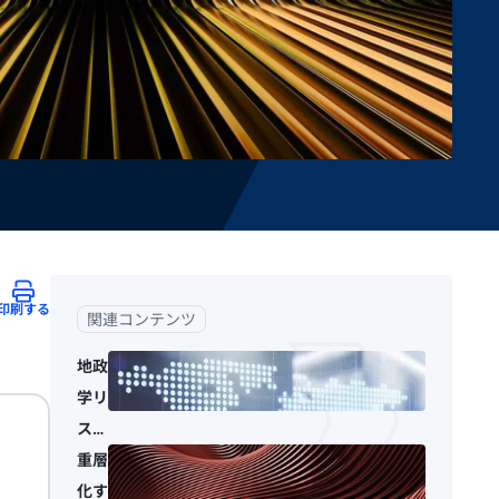
印刷する
関連コンテンツ
地政
学リ
スク
はも
重層
はや
化す