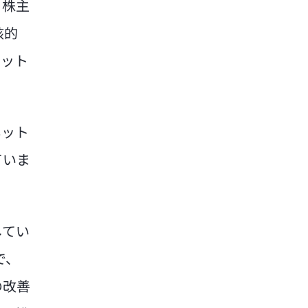
、株主
核的
ジット
ネット
ていま
してい
で、
の改善