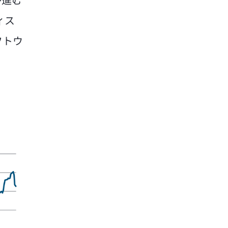
が進む
ィス
フトウ