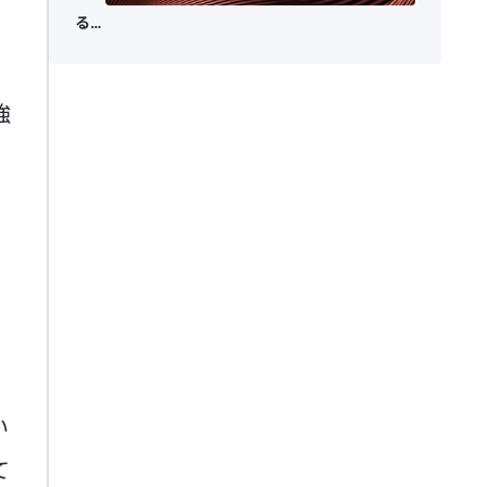
外生
る不
要因
確実
では
性：
強
な
紛
い：
争、
経済
信用
分析
スト
に組
レ
み込
ス、
まれ
AI
る時
代へ
い
て