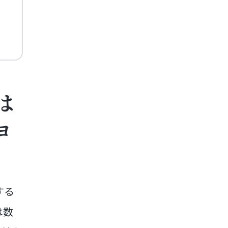
は
ョ
する
は数