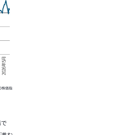
0株価指
場で