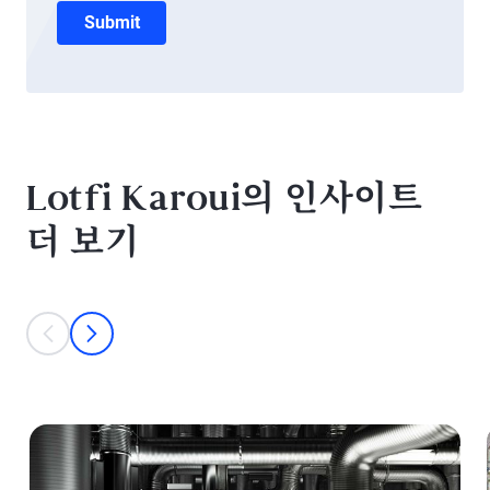
Submit
Lotfi Karoui의 인사이트
더 보기
This is a carousel with individual cards. Use the previous and next bu
prev
next