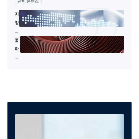
관련 콘텐츠
지
정
학
이
불
경
확
제
실
의
성
한
의
요
중
소
첩:
로
분
작
쟁,
용
크
하
레
는
딧