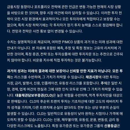
금융시장 동향이나 포트폴리오 전략에 관한 언급은 변동 가능한 현재의 시장 상황
을 바탕으로 한 것이며, 향후 시장 여건에 따라 달라질 수 있습니다. 이러한 투자 전
략이 모든 시장 환경에서 효과적이거나 모든 투자자에게 적합하다고 보장할 수는
없으며, 특히 시장 하락기에는 각 투자자가 장기 투자 능력을 스스로 점검해야 합니
다. 전망과 전략은 사전 통보 없이 변경될 수 있습니다.
수치는 설명목적으로 제공되며, 여하한 PIMCO 상품의 과거 또는 미래 성과에 대한
안내가 아닙니다. 본 자료에 포함된 예측, 추정 및 특정 정보는 고유의 리서치에 기
반한 것이며, 특정 증권, 전략 또는 투자상품에 대한 투자자문 또는 추천으로 간주되
지 않아야 합니다. 비운용 지수에 직접 투자하는 것은 불가능합니다.
과거의 성과는 미래의 결과에 대한 보장이나 신뢰할 만한 지표가 아닙니다
.
모든 투
자
는 리스크를 수반하며, 그 가치가 하락할 수 있습니다.
채권시장
에 대한 투자는
시장, 금리, 발행사, 신용, 인플레이션, 유동성 리스크를 포함합니다.
주식
은 일반 시
장, 경제, 업계 여건의 현실과 그에 대한 인식 모두로 인해 그 가치가 하락할 수 있습
니다.
대출채권담보부증권(CLO)
은 높은 위험을 수반하며, 적격 투자자만을 대상으
로 판매됩니다. CLO의 후순위 트랜치 투자는 기초자산에 대한 고도의 레버리지 투
자 성격을 가지며, 다른 트랜치에 손실이 없더라도 전부 또는 상당 부분의 손실이
발생할 수 있습니다. CLO는 일반적으로 유동성이 낮아 원하는 시점이나 가격에 매
도하지 못할 수 있습니다. CLO는 신용, 채무불이행, 유동성, 운용, 변동성, 금리 등
다양한 리스크에도 노출됩니다. 특정 유가증권 또는 유가증권 그룹의
신용등급
은