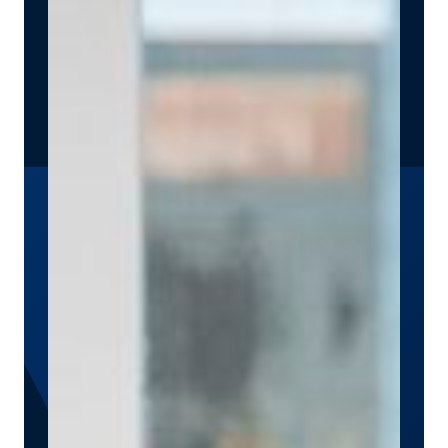
시
스
대
트
레
스
그
리
고
AI