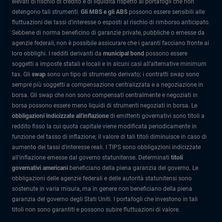
elevati di rischio di credito e di liquidità rispetto ai portafogli che non
detengono tali strumenti.
Gli MBS e gli ABS
possono essere sensibili alle
fluttuazioni dei tassi d'interesse o esposti al rischio di rimborso anticipato.
Sebbene di norma beneficino di garanzie private, pubbliche o emesse da
agenzie federali, non è possibile assicurare che i garanti facciano fronte ai
loro obblighi. I redditi derivanti da
municipal bond
possono essere
soggetti a imposte statali e locali e in alcuni casi all’alternative minimum
tax. Gli
swap
sono un tipo di strumento derivato; i contratti swap sono
sempre più soggetti a compensazione centralizzata e a negoziazione in
borsa. Gli swap che non sono compensati centralmente e negoziati in
borsa possono essere meno liquidi di strumenti negoziati in borsa. Le
obbligazioni indicizzate all'inflazione
di emittenti governativi sono titoli a
reddito fisso la cui quota capitale viene modificata periodicamente in
funzione del tasso di inflazione; il valore di tali titoli diminuisce in caso di
aumento dei tassi d'interesse reali. I TIPS sono obbligazioni indicizzate
all'inflazione emesse dal governo statunitense. Determinati
titoli
governativi americani
beneficiano della piena garanzia del governo. Le
obbligazioni delle agenzie federali e delle autorità statunitensi sono
sostenute in varia misura, ma in genere non beneficiano della piena
garanzia del governo degli Stati Uniti. I portafogli che investono in tali
titoli non sono garantiti e possono subire fluttuazioni di valore.