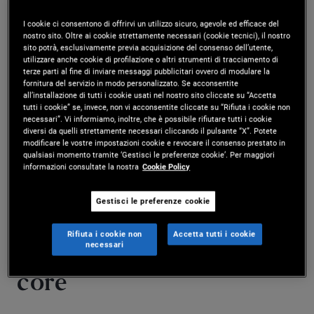
Total Return Bond Fund |
I cookie ci consentono di offrirvi un utilizzo sicuro, agevole ed efficace del
IE00B11XZB05
nostro sito. Oltre ai cookie strettamente necessari (cookie tecnici), il nostro
sito potrà, esclusivamente previa acquisizione del consenso dell’utente,
E-Accumulazione
Hedged
EUR
utilizzare anche cookie di profilazione o altri strumenti di tracciamento di
terze parti al fine di inviare messaggi pubblicitari ovvero di modulare la
Patrimonio totale
NAV Giornaliero
fornitura del servizio in modo personalizzato. Se acconsentite
4.223 MM USD
17,94 EUR
all’installazione di tutti i cookie usati nel nostro sito cliccate su “Accetta
tutti i cookie” se, invece, non vi acconsentite cliccate su “Rifiuta i cookie non
al 30/06/2026
al 06/08/2026
necessari”. Vi informiamo, inoltre, che è possibile rifiutare tutti i cookie
diversi da quelli strettamente necessari cliccando il pulsante “X”. Potete
Guarda i dettagli
modificare le vostre impostazioni cookie e revocare il consenso prestato in
qualsiasi momento tramite ‘Gestisci le preferenze cookie’. Per maggiori
informazioni consultate la nostra
Cookie Policy
Gestisci le preferenze cookie
Perché scegliere PIMCO
Rifiuta i cookie non
Accetta tutti i cookie
necessari
per l’obbligazionario
core