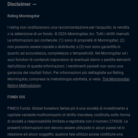
Disclaimer
Rating Morningstar
I rating non costituiscono una raccomandazione per l'acquisto, la vendita
o la detenzione di un fondo. © 2026 Morningstar, Inc. Tutti i diritti riservati.
Le informazioni qui contenute: (1) sono di proprietà di Morningstar; (2)
non possono essere copiate o distribuite; e (3) non sono garantite in
quanto ad accuratezza, completezza o tempestività. Né Morningstar né i
suoi fornitori di contenuti rispondono di eventuali danni o perdite derivanti
dall'utilizzo di queste informazioni. I rendimenti passati non sono una
garanzia dei risultati futuri. Per informazioni più dettagliate sui Rating
Morningstar, compresa la metodologia adottata, si veda:
The Morningstar
Rating Methodology
.
FONDI GIS
PIMCO Funds: Global Investors Series plc è una società di investimento a
capitale variabile multicomparto di diritto irlandese, costituita sotto forma
di società a responsabilità limitata e registrata con il numero 276928. Le
presenti informazioni non devono essere utilizzate in alcun paese né in
relazione ad alcun soggetto, qualora tale utilizzo possa costituire una