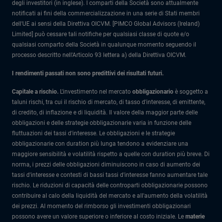
degli investitori (in inglese). I comparti della Società sono attualmente
notificati ai fini della commercializzazione in una serie di Stati membri
dell'UE ai sensi della Direttiva OICVM. [PIMCO Global Advisors (Ireland)
Limited] può cessare tali notifiche per qualsiasi classe di quote e/o
qualsiasi comparto della Società in qualunque momento seguendo il
processo descritto nell'Articolo 93 lettera a) della Direttiva OICVM.
I rendimenti passati non sono predittivi dei risultati futuri.
Capitale a rischio.
L'investimento nel mercato
obbligazionario
è soggetto a
taluni rischi, tra cui il rischio di mercato, di tasso d'interesse, di emittente,
di credito, di inflazione e di liquidità. Il valore della maggior parte delle
obbligazioni e delle strategie obbligazionarie varia in funzione delle
fluttuazioni dei tassi d'interesse. Le obbligazioni e le strategie
obbligazionarie con duration più lunga tendono a evidenziare una
maggiore sensibilità e volatilità rispetto a quelle con duration più breve. Di
norma, i prezzi delle obbligazioni diminuiscono in caso di aumento dei
tassi d'interesse e contesti di bassi tassi d'interesse fanno aumentare tale
rischio. Le riduzioni di capacità delle controparti obbligazionarie possono
contribuire al calo della liquidità del mercato e all'aumento della volatilità
dei prezzi. Al momento del rimborso gli investimenti obbligazionari
possono avere un valore superiore o inferiore al costo iniziale. Le
materie