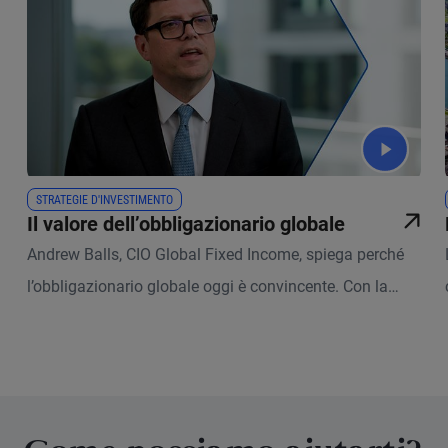
STRATEGIE D'INVESTIMENTO
Il valore dell’obbligazionario globale
Andrew Balls, CIO Global Fixed Income, spiega perché
l’obbligazionario globale oggi è convincente. Con la
presenza globale, le competenze locali e la lunga
esperienza nei vari cicli di mercato di PIMCO,
l’obbligazionario globale di alta qualità può offrire
stabilità, diversificazione e rendimenti pregevoli nel
contesto di incertezza.