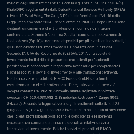
mercati degli strumenti finanziari e con la vigilanza di ACPR e AMF e (6)
filiale DIFC: regolamentata dalla Dubai Financial Services Authority (DFSA)
(Livello 13, West Wing, The Gate, DIFC) in conformità con l'Art. 48 della
Legge Regolamentare 2004. I servizi offerti da PIMCO Europe GmbH sono
destinati unicamente a clienti professionali come da definizione
contenuta alla Sezione 67, comma 2, della Legge sulla negoziazione di
titoli tedesca (WpHG) e non sono disponibili per gli investitori individuali, i
quali non devono fare affidamento sulla presente comunicazione.
Secondo l'Art. 56 del Regolamento (UE) 565/2017, una società di
investimento ha il diritto di presumere che i clienti professionali
possiedano le conoscenze e l'esperienza necessarie per comprendere i
rischi associati ai servizi di investimento o alle transazioni pertinenti.
Poiché i servizi e i prodotti di PIMCO Europe GmbH sono forniti
esclusivamente a clienti professionali, l'adeguatezza di tali servizi è
sempre confermata.
PIMCO (Schweiz) GmbH (registrata in Svizzera,
società n. CH-020.4.038.582-2, Brandschenkestrasse 41 Zurigo 8002,
Svizzera)
.
Secondo la legge svizzera sugli investimenti collettivi del 23
giugno 2006 (“CISA”), una società d’investimento ha il diritto di presumere
che i clienti professionali possiedano le conoscenze e l’esperienza
necessarie per comprendere i rischi associati ai relativi servizi o
transazioni di investimento. Poiché i servizi e i prodotti di PIMCO