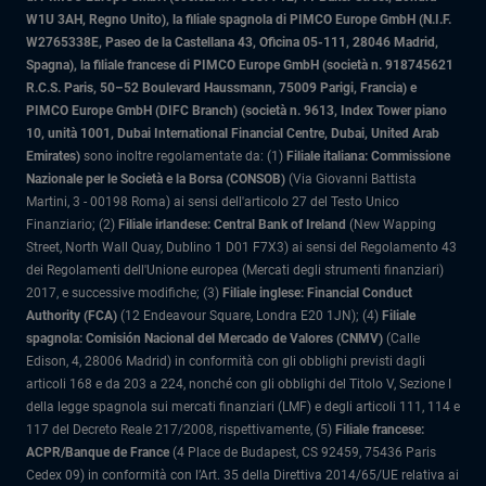
W1U 3AH, Regno Unito), la filiale spagnola di PIMCO Europe GmbH (N.I.F.
W2765338E, Paseo de la Castellana 43, Oficina 05-111, 28046 Madrid,
Spagna), la filiale francese di PIMCO Europe GmbH (società n. 918745621
R.C.S. Paris, 50–52 Boulevard Haussmann, 75009 Parigi, Francia) e
PIMCO Europe GmbH (DIFC Branch) (società n. 9613, Index Tower piano
10, unità 1001, Dubai International Financial Centre, Dubai, United Arab
Emirates)
sono inoltre regolamentate da: (1)
Filiale italiana: Commissione
Nazionale per le Società e la Borsa (CONSOB)
(Via Giovanni Battista
Martini, 3 - 00198 Roma) ai sensi dell'articolo 27 del Testo Unico
Finanziario; (2)
Filiale irlandese: Central Bank of Ireland
(New Wapping
Street, North Wall Quay, Dublino 1 D01 F7X3) ai sensi del Regolamento 43
dei Regolamenti dell'Unione europea (Mercati degli strumenti finanziari)
2017, e successive modifiche; (3)
Filiale inglese: Financial Conduct
Authority (FCA)
(12 Endeavour Square, Londra E20 1JN); (4)
Filiale
spagnola: Comisión Nacional del Mercado de Valores (CNMV)
(Calle
Edison, 4, 28006 Madrid) in conformità con gli obblighi previsti dagli
articoli 168 e da 203 a 224, nonché con gli obblighi del Titolo V, Sezione I
della legge spagnola sui mercati finanziari (LMF) e degli articoli 111, 114 e
117 del Decreto Reale 217/2008, rispettivamente, (5)
Filiale francese:
ACPR/Banque de France
(4 Place de Budapest, CS 92459, 75436 Paris
Cedex 09) in conformità con l’Art. 35 della Direttiva 2014/65/UE relativa ai