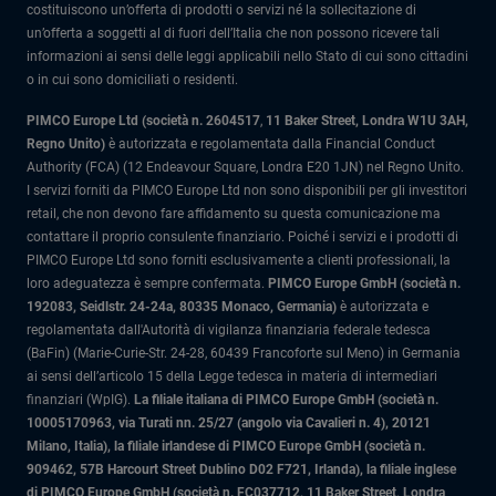
costituiscono un’offerta di prodotti o servizi né la sollecitazione di
un’offerta a soggetti al di fuori dell’Italia che non possono ricevere tali
informazioni ai sensi delle leggi applicabili nello Stato di cui sono cittadini
o in cui sono domiciliati o residenti.
PIMCO Europe Ltd (società n. 2604517
,
11 Baker Street, Londra W1U 3AH,
Regno Unito)
è autorizzata e regolamentata dalla Financial Conduct
Authority (FCA) (12 Endeavour Square, Londra E20 1JN) nel Regno Unito.
I servizi forniti da PIMCO Europe Ltd non sono disponibili per gli investitori
retail, che non devono fare affidamento su questa comunicazione ma
contattare il proprio consulente finanziario. Poiché i servizi e i prodotti di
PIMCO Europe Ltd sono forniti esclusivamente a clienti professionali, la
loro adeguatezza è sempre confermata.
PIMCO Europe GmbH (società n.
192083, Seidlstr. 24-24a, 80335 Monaco, Germania)
è autorizzata e
regolamentata dall'Autorità di vigilanza finanziaria federale tedesca
(BaFin) (Marie-Curie-Str. 24-28, 60439 Francoforte sul Meno) in Germania
ai sensi dell’articolo 15 della Legge tedesca in materia di intermediari
finanziari (WpIG).
La filiale italiana di PIMCO Europe GmbH (società n.
10005170963, via Turati nn. 25/27 (angolo via Cavalieri n. 4), 20121
Milano, Italia)
, la filiale irlandese di PIMCO Europe GmbH (società n.
909462, 57B Harcourt Street Dublino D02 F721, Irlanda), la filiale inglese
di PIMCO Europe GmbH (società n. FC037712, 11 Baker Street, Londra