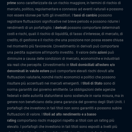
prime
sono caratterizzate da un rischio maggiore, in termini di rischio di
mercato, politico, regolamentare e connesso ad eventi naturali e possono
non essere idonee per tutti gli investitori. I
tassi di cambio
possono
registrare fluttuazioni significative nel breve periodo e possono ridurre i
rendimenti di un portafoglio. I
derivati
possono comportare determinati
costi e rischi, quali il rischio di liquidità, di tasso d'interesse, di mercato, di
credito, di gestione e il rischio che una posizione non possa essere chiusa
nel momento più favorevole. L'investimento in derivati può comportare
una perdita superiore all'importo investito. Il valore delle
azioni
può
diminuire a causa delle condizioni di mercato, economiche e industriali
sia reali che percepite. L'investimento in
titoli domiciliati all'estero e/o
denominati in valute estere
può comportare elevati rischi dovuti alle
fluttuazioni valutarie, nonché rischi economici e politici che possono
risultare più accentuati nei mercati emergenti. I
titoli di Stato
sono di
norma garantiti dal governo emittente. Le obbligazioni delle agenzie
federali e delle autorità statunitensi sono sostenute in varia misura, ma in
genere non beneficiano della piena garanzia del governo degli Stati Uniti. I
portafogli che investono in tali titoli non sono garantiti e possono subire
fluttuazioni di valore. I
titoli ad alto rendimento e a basso
rating
comportano rischi maggiori rispetto ai titoli con un rating più
elevato. I portafogli che investono in tali titoli sono esposti a livelli più