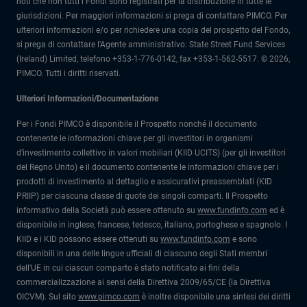
noti che non tutti i Fondi sono registrati per la distribuzione in tutte le
giurisdizioni. Per maggiori informazioni si prega di contattare PIMCO. Per
ulteriori informazioni e/o per richiedere una copia del prospetto del Fondo,
si prega di contattare l'Agente amministrativo: State Street Fund Services
(Ireland) Limited, telefono +353-1-776-0142, fax +353-1-562-5517. © 2026,
PIMCO. Tutti i diritti riservati.
Ulteriori Informazioni/Documentazione
Per i Fondi PIMCO è disponibile il Prospetto nonché il documento
contenente le informazioni chiave per gli investitori in organismi
d’investimento collettivo in valori mobiliari (KIID UCITS) (per gli investitori
del Regno Unito) e il documento contenente le informazioni chiave per i
prodotti di investimento al dettaglio e assicurativi preassemblati (KID
PRIIP) per ciascuna classe di quote dei singoli comparti. Il Prospetto
informativo della Società può essere ottenuto su
www.fundinfo.com
ed è
disponibile in inglese, francese, tedesco, italiano, portoghese e spagnolo. I
KIID e i KID possono essere ottenuti su
www.fundinfo.com
e sono
disponibili in una delle lingue ufficiali di ciascuno degli Stati membri
dell'UE in cui ciascun comparto è stato notificato ai fini della
commercializzazione ai sensi della Direttiva 2009/65/CE (la Direttiva
OICVM). Sul sito
www.pimco.com
è inoltre disponibile una sintesi dei diritti